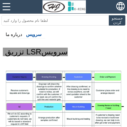
جستجو
کردن
سرویس
درباره ما
تزریق LSRسرویس