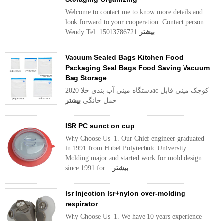
Welcome to contact me to know more details and
look forward to your cooperation. Contact person:
بیشتر
Wendy Tel. 15013786721
Vacuum Sealed Bags Kitchen Food
Packaging Seal Bags Food Saving Vacuum
Bag Storage
2020 دستگاه مینی آب بندی خلاac کوچک مینی قابل
حمل خانگی
بیشتر
ISR PC sunction cup
Why Choose Us 1. Our Chief engineer graduated
in 1991 from Hubei Polytechnic University
Molding major and started work for mold design
بیشتر
since 1991 for...
lsr Injection lsr+nylon over-molding
respirator
Why Choose Us 1. We have 10 years experience