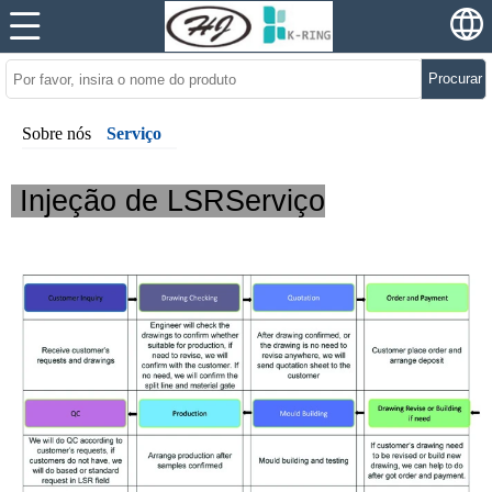
Procurar
Sobre nós
Serviço
Injeção de LSRServiço