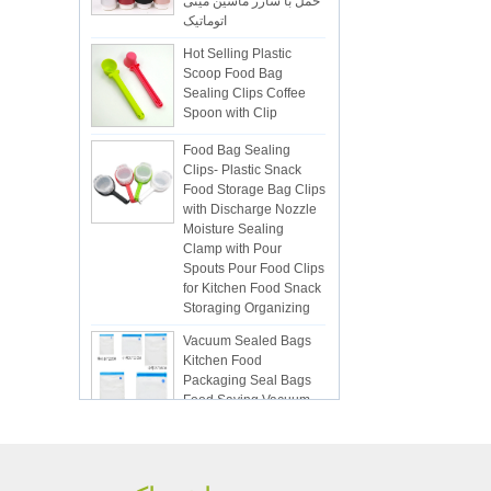
اتوماتیک
Hot Selling Plastic
Scoop Food Bag
Sealing Clips Coffee
Spoon with Clip
Food Bag Sealing
Clips- Plastic Snack
Food Storage Bag Clips
with Discharge Nozzle
Moisture Sealing
Clamp with Pour
Spouts Pour Food Clips
for Kitchen Food Snack
Storaging Organizing
Vacuum Sealed Bags
Kitchen Food
Packaging Seal Bags
Food Saving Vacuum
Bag Storage
ISR PC sunction cup