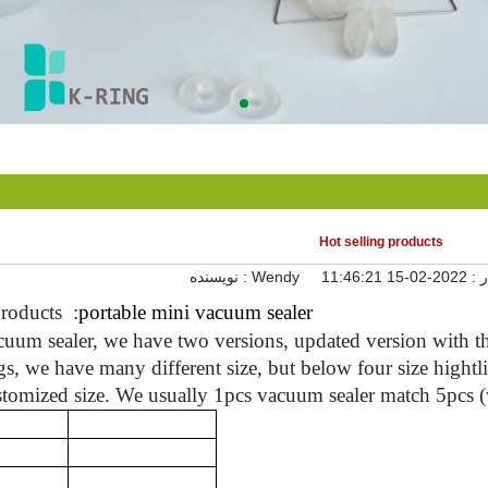
Hot selling products
ر :
2022-02-15 11:46:21
Wendy
نویسنده :
products
:
portable
mini
vacuum
sealer
cuum sealer, we have two versions, updated version with t
gs, we have many different size, but below four size hightl
stomized size. We usually 1pcs vacuum sealer match 5pcs (w