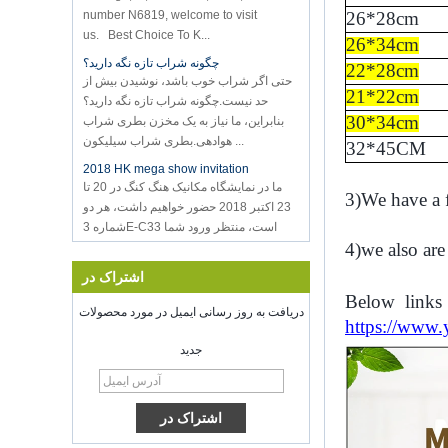
26*28cm
us. Best Choice To K...
26*34cm
چگونه شراب تازه نگه دارید؟
حتی اگر شراب خوب باشد، نوشیدن بیش از
22*28cm
حد نیست.چگونه شراب تازه نگه دارید؟
21*22cm
بنابراین، ما نیاز به یک مخزن بطری شراب
30*34cm
هوادهی.بطری شراب سیلیکون ...
32*45CM
2018 HK mega show invitation
ما در نمایشگاه مکانیک هنگ کنگ در 20 تا
23 اکتبر 2018 حضور خواهیم داشت، هر دو
3)We have a
شماره 3E-C33 است، منتظر ورود شما
هستیم!
4)we also ar
خوش آمدید به ملاقات با ما در نمایشگاه های
الهام گرفته شده، McCormick محل شیکاگو
اشتراک در
IL ایالات متحده آمری
Below
links
ذخیره سازی مواد غذایی خلاء سیلر
دریافت به روز رسانی ایمیل در مورد محصولات
https://www
موفق باشید با کار خود را در طول سال جدید
جدید
شنژن کرینگ بر روی 8 فدرال رزرو شده
است.2022. برای اطلاعات بیشتر
Bussiness، لطفا با وندی تماس
بگیرید.پست الکترونیکی:
sales5@kring.com Tel / WhatsApp: +8