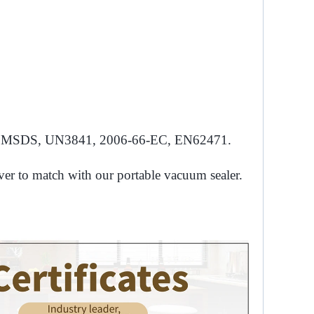
 GS,MSDS, UN3841, 2006-66-EC, EN62471.
er to match with our portable vacuum sealer.