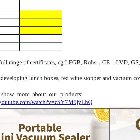
 full range of certificates, eg:LFGB, Rohs，CE，LVD,
e developing lunch boxes, red wine stopper and vacuum cov
show
more
about
our
products:
.youtube.com/watch?v=cSY7M5jyLhQ