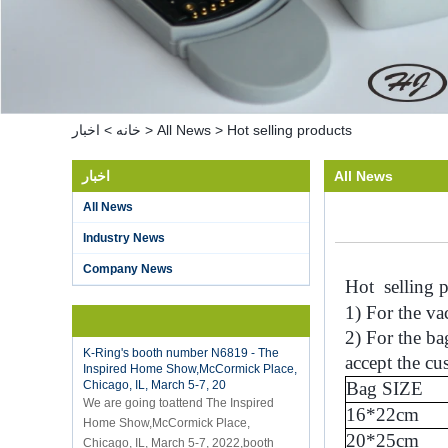
Hot selling products
>
All News
>
خانه
>
اخبار
All News
اخبار
All News
Hot selling products
Hot selling products :portable mini
Industry News
vacuum sealer 1) For the vacuum
sealer, we have two versions, updated
Company News
Hot
selling 
version with theautomatically vacuum
sensor...
1) For the va
K-Ring's booth number N6819 - The
2) For the ba
Inspired Home Show,McCormick Place,
accept the cu
Chicago, IL, March 5-7, 20
We are going toattend The Inspired
Bag SIZE
Home Show,McCormick Place,
16*22cm
Chicago, IL, March 5-7, 2022,booth
20*25cm
number N6819, welcome to visit