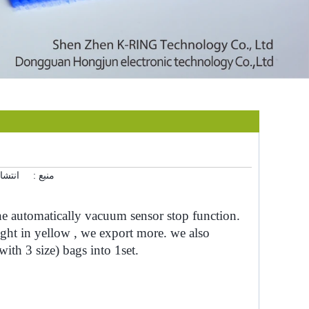
منبع :
انتشا
he automatically vacuum sensor stop function.
ight in yellow , we export more. we also
ith 3 size) bags into 1set.