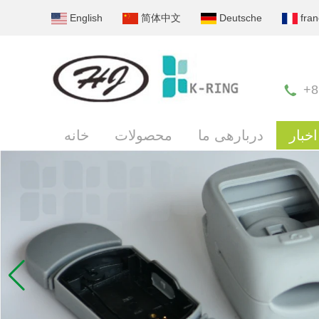
English
简体中文
Deutsche
fran
+8
اخبار
دربارهی ما
محصولات
خانه