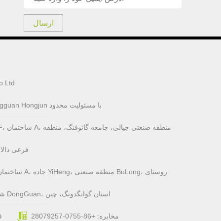
ارسال
شن ژن 
شرکت فناوری الکترونیکی Dongguan Hongjun با مسئولیت محدود
فرعی دالا
YanTian، شهر FengGang، شهر DongGuan، استان گوانگدونگ، چین
مخابره: +86-0755-28079257
فک