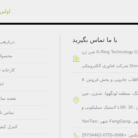
اولین
با ما تماس بگیرید
دربارهی 
K-Ring Technology Co Ltd
محصولا
کارخانه ت
قلاب جادویی و بخش فروش: 4F، ساختمان A، منطقه صنعتی جیالی، جامعه گائوفنگ، منطقه
اخب
نگ، منطقه لونگهوا، شنژن، چین
نقشه سا
لاستیک سیلیکونی و LSR: 3F، ساختمان A، جاده YiHeng، منطقه صنعتی BuLong، روستای
تماس با 
کنترل کیف
س: +0086-0755-29734462