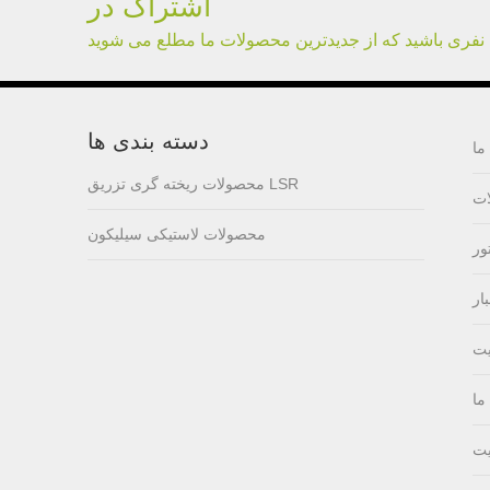
اشتراک در
lsr Injection lsr+nylon
 نفری باشید که از جدیدترین محصولات ما مطلع می شوید
over-molding respirator
PC over-molding
دسته بندی ها
ما
keypad
محصولات ریخته گری تزریق LSR
ت
Lsr injection massager
محصولات لاستیکی سیلیکون
ور
ار
Wrist band
یت
ما
Baby Spoons Soft
Silicone Baby Spoon
یت
Set for Feeding