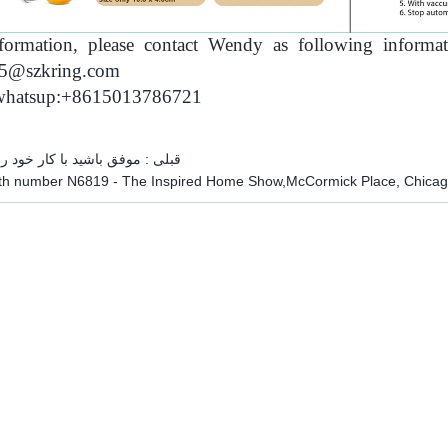
ormation, please contact Wendy as following informat
s5@szkring.com
/whatsup:+8615013786721
قبلی :
موفق باشید با کار خود ر
th number N6819 - The Inspired Home Show,McCormick Place, Chicago