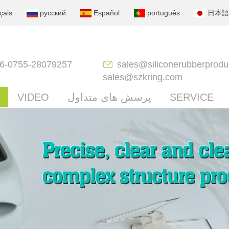
çais
русский
Español
português
日本語
6-0755-28079257
sales@siliconerubberprodu
sales@szkring.com
SERVICE
پرسش های متداول
VIDEO