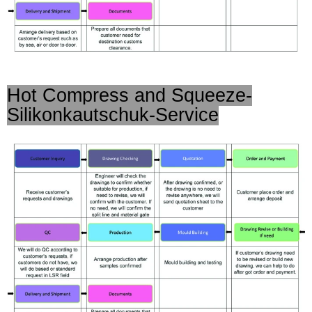
Hot Compress and Squeeze-
Silikonkautschuk-Service