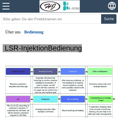
Suche
Über uns
Bedienung
LSR-InjektionBedienung