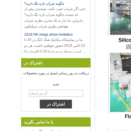
حد نیست.چگونه شراب تازه نگه دارید؟
بنابراین، ما نیاز به یک مخزن بطری شراب
هوادهی.بطری شراب سیلیکون ...
2018 HK mega show invitation
ما در نمایشگاه مکانیک هنگ کنگ در 20 تا
23 اکتبر 2018 حضور خواهیم داشت، هر دو
شماره 3E-C33 است، منتظر ورود شما
هستیم!
خوش آمدید به ملاقات با ما در نمایشگاه های
الهام گرفته شده، McCormick محل شیکاگو
اشتراک در
IL ایالات متحده آمری
ذخیره سازی مواد غذایی خلاء سیلر
دریافت به روز رسانی ایمیل در مورد محصولات
موفق باشید با کار خود را در طول سال جدید
شنژن کرینگ بر روی 8 فدرال رزرو شده
جدید
است.2022. برای اطلاعات بیشتر
Bussiness، لطفا با وندی تماس
بگیرید.پست الکترونیکی:
sales5@kring.com Tel / WhatsApp: +8
...
Hot selling products
با ما تماس بگیرید
Hot selling products :portable mini
vacuum sealer 1) For the vacuum