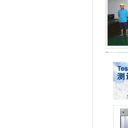
PC over-molding
keypad
Lsr injection massager
Wrist band
Baby Spoons Soft
Silicone Baby Spoon
Set for Feeding
Sealing Ring