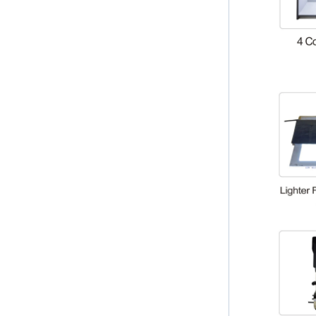
Lamp Type LSR Silicon
Nipple Pacifier & Food
Grade Baby Sleep
Soother Eco Friendly
Baby Pacifier
Baby LSR Wide Mouth
Peristaltic Nipple
Silicone Teething Toys
Baby Teether
Classico Bathroom
Shower Caddy for
Shampoo, Conditioner,
Soap Steel Wall
Shelf/Wall holder
Seamless and powerful
hook