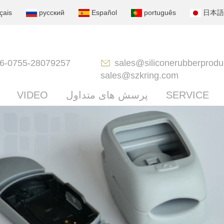
çais
русский
Español
português
日本語
6-0755-28079257
sales@siliconerubberprodu
sales@szkring.com
SERVICE
پرسش های متداول
VIDEO