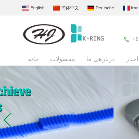
English
简体中文
Deutsche
fran
+8
اخبار
دربارهی ما
محصولات
خانه