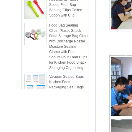
Spoon with Clip
Food Bag Sealing
Clips- Plastic Snack
Food Storage Bag Clips
with Discharge Nozzle
Moisture Sealing
Clamp with Pour
Spouts Pour Food Clips
for Kitchen Food Snack
Storaging Organizing
Vacuum Sealed Bags
Kitchen Food
Packaging Seal Bags
Food Saving Vacuum
Bag Storage
ISR PC sunction cup
lsr Injection lsr+nylon
over-molding respirator