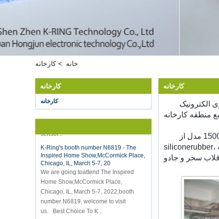
خانه
>
کارخانه
Hot selling products
Hot selling products :portable mini
کارخانه
کارخانه
vacuum sealer 1) For the vacuum
sealer, we have two versions, updated
کارخانه
ی شرکت با مسئولیت محدود، هر دو
version with theautomatically vacuum
sensor...
K-Ring's booth number N6819 - The
Inspired Home Show,McCormick Place,
Chicago, IL, March 5-7, 20
We are going toattend The Inspired
لاب سحر و جادو
Home Show,McCormick Place,
Chicago, IL, March 5-7, 2022,booth
number N6819, welcome to visit
us. Best Choice To K...
چگونه شراب تازه نگه دارید؟
حتی اگر شراب خوب باشد، نوشیدن بیش از