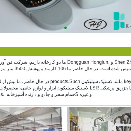
ما دو کارخانه داریم، شرکت فن آوری الکترونیک Dongguan Hongjun، و Shen Zhen K-Ring فناور
e
لاستیک سیلیکون k
در حال حاضر، ما بیش از 1500 مدل از products.Such مانند
S و غیره
حمام سحر و جادو و دارنده آشپزخانه
s،
ق