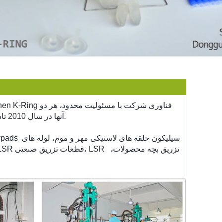
آنها در سال 2010 تاسیس شده است. در حال حاضر ما 106 کارمند و پوشش 3500 متر مربع منطقه کارخانه.
سیلیکون حلقه های لاستیکی مهر و موم، لوله های
ypads
siliconerubber، لاستیک سیلیکون ابزار و لوازم جانبی، محصولات LSR تزریق پزشکی، LSR قطعات تزریق صنعتی، LSR تزریق بچه محصولات،