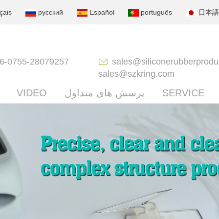
çais
русский
Español
português
日本語
6-0755-28079257
sales@siliconerubberprodu
sales@szkring.com
SERVICE
پرسش های متداول
VIDEO