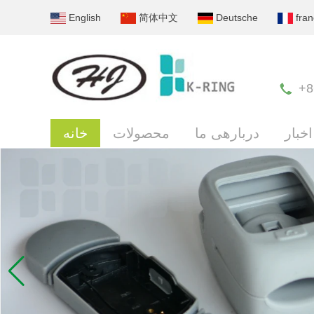
English
简体中文
Deutsche
fran
+8
اخبار
دربارهی ما
محصولات
خانه