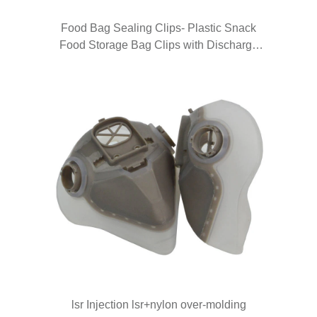
Food Bag Sealing Clips- Plastic Snack
Food Storage Bag Clips with Discharge
Nozzle Moisture Sealing Clamp with Pour
Spouts Pour Food Clips for Kitchen Food
Snack Storaging Organizing
lsr Injection lsr+nylon over-molding