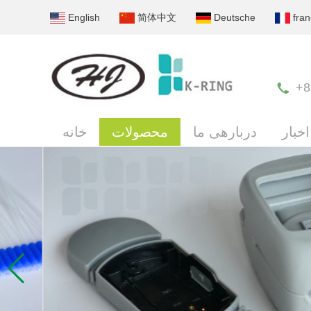
English
简体中文
Deutsche
fran
+8
اخبار
دربارهی ما
محصولات
خانه