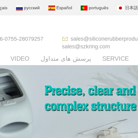
çais
русский
Español
português
日本語
6-0755-28079257
sales@siliconerubberprodu
sales@szkring.com
SERVICE
پرسش های متداول
VIDEO