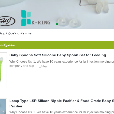
LSR محصولات کودک تزری
LSR محصولا
Baby Spoons Soft Silicone Baby Spoon Set for Feeding
Why Choose Us 1. We have 10 years experience for lsr injection molding 
بیشتر
company and sup...
Lamp Type LSR Silicon Nipple Pacifier & Food Grade Baby 
Pacifier
Why Choose Us 1. We have 10 years experience for lsr injection molding 