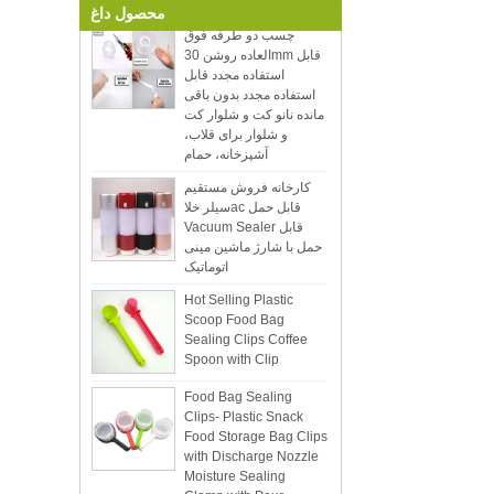
بگیرید.پست الکترونیکی:
محصول داغ
چسب دو طرفه فوق
sales5@kring.com Tel / WhatsApp: +8
العاده روشن 30mm قابل
...
استفاده مجدد قابل
استفاده مجدد بدون باقی
مانده نانو کت و شلوار کت
و شلوار برای قلاب،
آشپزخانه، حمام
کارخانه فروش مستقیم
سیلر خلاac قابل حمل
Vacuum Sealer قابل
حمل با شارژ ماشین مینی
اتوماتیک
Hot Selling Plastic
Scoop Food Bag
Sealing Clips Coffee
Spoon with Clip
Food Bag Sealing
Clips- Plastic Snack
Food Storage Bag Clips
with Discharge Nozzle
Moisture Sealing
Clamp with Pour