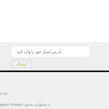
ارسال
شن ژن 
شرکت فناوری الکترونیکی Dongguan Hongjun با مسئولیت محدود