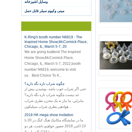
Hot selling products :portable mini
وسایل آشپزخانه
vacuum sealer 1) For the vacuum
مینی وکیوم سیلر قابل حمل
sealer, we have two versions, updated
version with theautomatically vacuum
sensor...
K-Ring's booth number N6819 - The
Inspired Home Show,McCormick Place,
Chicago, IL, March 5-7, 20
We are going toattend The Inspired
Home Show,McCormick Place,
Chicago, IL, March 5-7, 2022,booth
number N6819, welcome to visit
us. Best Choice To K...
چگونه شراب تازه نگه دارید؟
حتی اگر شراب خوب باشد، نوشیدن بیش از
حد نیست.چگونه شراب تازه نگه دارید؟
بنابراین، ما نیاز به یک مخزن بطری شراب
هوادهی.بطری شراب سیلیکون ...
2018 HK mega show invitation
ما در نمایشگاه مکانیک هنگ کنگ در 20 تا
23 اکتبر 2018 حضور خواهیم داشت، هر دو
شماره 3E-C33 است، منتظر ورود شما