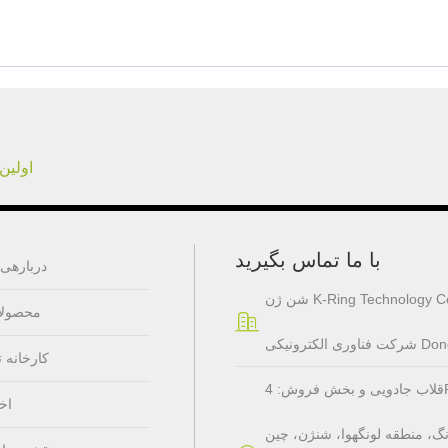
اولین
با ما تماس بگیرید
دربارهی 
K-Ring Technology Co Ltd
محصولا
کارخانه ت
قلاب جادویی و بخش فروش: 4F، ساختمان A، منطقه صنعتی جیالی، جامعه گائوفنگ، منطقه
اخب
نگ، منطقه لونگهوا، شنژن، چین