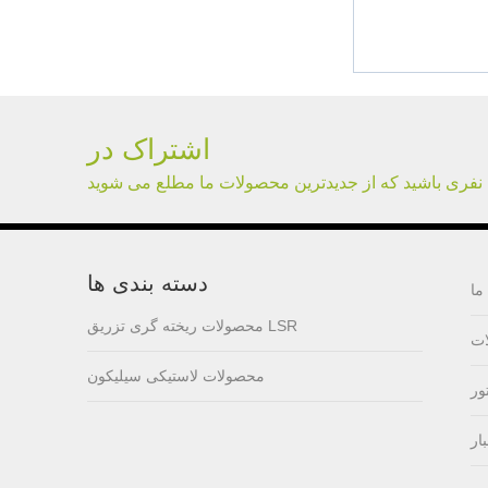
lsr Injection lsr+nylon
over-molding respirator
PC over-molding
keypad
اشتراک در
 نفری باشید که از جدیدترین محصولات ما مطلع می شوید
Lsr injection massager
دسته بندی ها
ما
Wrist band
محصولات ریخته گری تزریق LSR
ت
محصولات لاستیکی سیلیکون
ور
Baby Spoons Soft
Silicone Baby Spoon
Set for Feeding
ار