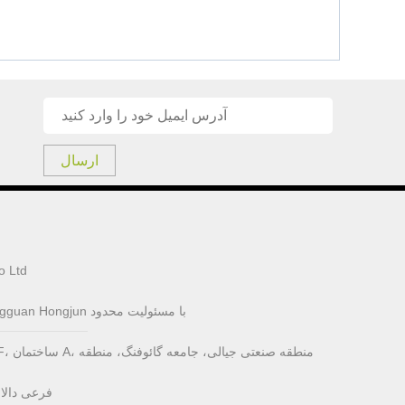
ارسال
شن ژن 
شرکت فناوری الکترونیکی Dongguan Hongjun با مسئولیت محدود
فرعی دالا