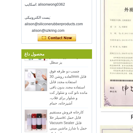
شماره 3E-C33 است، منتظر ورود شما
اسکایپ: alisonwong0362
هستیم!
خوش آمدید به ملاقات با ما در نمایشگاه های
پست الکترونیکی:
الهام گرفته شده، McCormick محل شیکاگو
alison@siliconerubberproducts.com
IL ایالات متحده آمری
alison@szkring.com
ذخیره سازی مواد غذایی خلاء سیلر
آشپزخانه آشپزخانه
موفق باشید با کار خود را در طول سال جدید
سیلیکون 12pcs،
شنژن کرینگ بر روی 8 فدرال رزرو شده
آشپزخانه سیلیکون
سیلیکون با ظروف پخت و
است.2022. برای اطلاعات بیشتر
محصول داغ
پز سطل
Bussiness، لطفا با وندی تماس
بگیرید.پست الکترونیکی:
چسب دو طرفه فوق
sales5@kring.com Tel / WhatsApp: +8
العاده روشن 30mm قابل
...
استفاده مجدد قابل
استفاده مجدد بدون باقی
مانده نانو کت و شلوار کت
و شلوار برای قلاب،
آشپزخانه، حمام
کارخانه فروش مستقیم
سیلر خلاac قابل حمل
Vacuum Sealer قابل
حمل با شارژ ماشین مینی
اتوماتیک