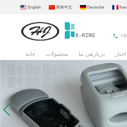
English
简体中文
Deutsche
fran
+8
اخبار
دربارهی ما
محصولات
خانه