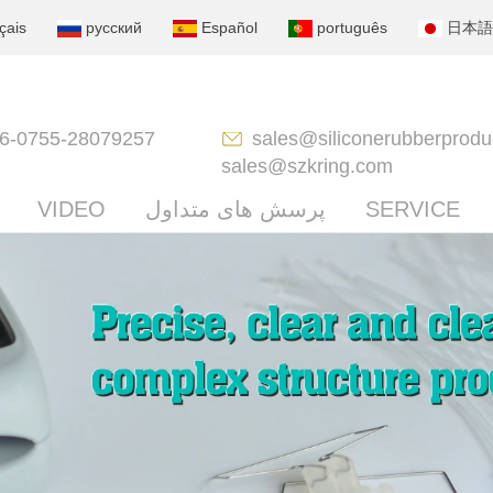
çais
русский
Español
português
日本語
6-0755-28079257
sales@siliconerubberprodu
sales@szkring.com
SERVICE
پرسش های متداول
VIDEO