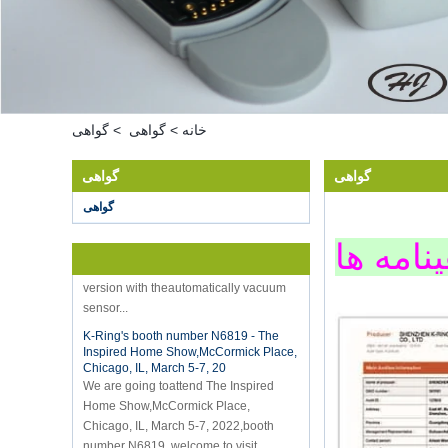
خانه
>
گواهی
>
گواهی
گواهی
گواهی
Hot selling products
Hot selling products :portable mini
گواهی
vacuum sealer 1) For the vacuum
نامه ها
sealer, we have two versions, updated
version with theautomatically vacuum
sensor...
K-Ring's booth number N6819 - The
Inspired Home Show,McCormick Place,
Chicago, IL, March 5-7, 20
We are going toattend The Inspired
Home Show,McCormick Place,
Chicago, IL, March 5-7, 2022,booth
number N6819, welcome to visit
us. Best Choice To K...