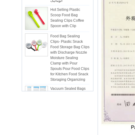
Hot Selling Plastic
Scoop Food Bag
Sealing Clips Coffee
Spoon with Clip
Food Bag Sealing
Clips- Plastic Snack
Food Storage Bag Clips
with Discharge Nozzle
Moisture Sealing
Clamp with Pour
Spouts Pour Food Clips
for Kitchen Food Snack
Storaging Organizing
Vacuum Sealed Bags
Kitchen Food
Packaging Seal Bags
Food Saving Vacuum
Bag Storage
ISR PC sunction cup