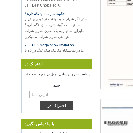
چگونه شراب تازه نگه دارید؟
حتی اگر شراب خوب باشد، نوشیدن بیش از
حد نیست.چگونه شراب تازه نگه دارید؟
بنابراین، ما نیاز به یک مخزن بطری شراب
هوادهی.بطری شراب سیلیکون ...
2018 HK mega show invitation
ما در نمایشگاه مکانیک هنگ کنگ در 20 تا
23 اکتبر 2018 حضور خواهیم داشت، هر دو
شماره 3E-C33 است، منتظر ورود شما
هستیم!
اشتراک در
خوش آمدید به ملاقات با ما در نمایشگاه های
دریافت به روز رسانی ایمیل در مورد محصولات
الهام گرفته شده، McCormick محل شیکاگو
IL ایالات متحده آمری
ذخیره سازی مواد غذایی خلاء سیلر
جدید
موفق باشید با کار خود را در طول سال جدید
شنژن کرینگ بر روی 8 فدرال رزرو شده
است.2022. برای اطلاعات بیشتر
Bussiness، لطفا با وندی تماس
بگیرید.پست الکترونیکی:
sales5@kring.com Tel / WhatsApp: +8
با ما تماس بگیرید
...