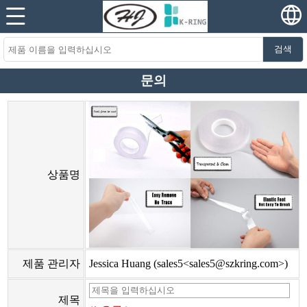
검색
문의
상품명
제품 관리자
Jessica Huang (sales5<sales5@szkring.com>)
제목