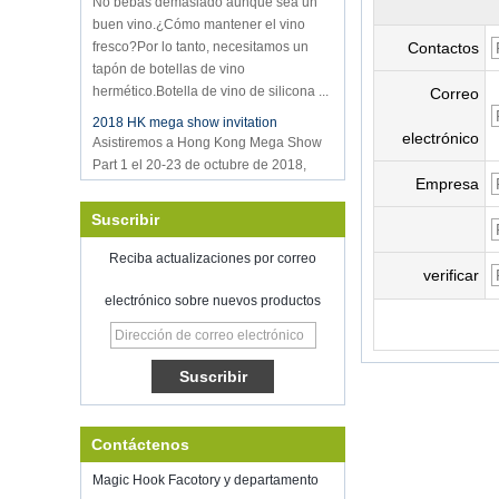
buen vino.¿Cómo mantener el vino
fresco?Por lo tanto, necesitamos un
Contactos
tapón de botellas de vino
hermético.Botella de vino de silicona ...
Correo
2018 HK mega show invitation
Asistiremos a Hong Kong Mega Show
electrónico
Part 1 el 20-23 de octubre de 2018,
ambos números son 3E-C33,
Empresa
¡esperando su llegada!
Suscribir
Bienvenido a reunirse con nosotros en
el programa de inicio inspirado,
McCormick Place Chicago Il US
Reciba actualizaciones por correo
verificar
Sellador de vacío de almacenamiento
de alimentos
electrónico sobre nuevos productos
Buena suerte con tu trabajo a lo largo
del año nuevo.
Shenzhen Kring ha vuelto a abrir en
8 alimentados.2022. Para obtener más
información de negocios, comuníquese
con Wendy.Correo electrónico:
Contáctenos
sales5@kring.com Tel / WhatsApp: +8
...
Magic Hook Facotory y departamento