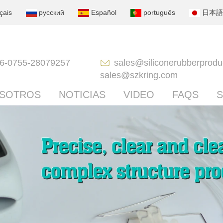
çais
русский
Español
português
日本語
6-0755-28079257
sales@siliconerubberprodu
sales@szkring.com
OSOTROS
NOTICIAS
VIDEO
FAQS
S