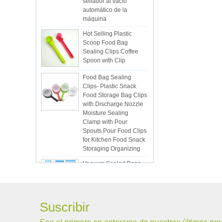
automático de la
máquina
Hot Selling Plastic
Scoop Food Bag
Sealing Clips Coffee
Spoon with Clip
Food Bag Sealing
Clips- Plastic Snack
Food Storage Bag Clips
with Discharge Nozzle
Moisture Sealing
Clamp with Pour
Spouts Pour Food Clips
for Kitchen Food Snack
Storaging Organizing
Vacuum Sealed Bags
Kitchen Food
Packaging Seal Bags
Food Saving Vacuum
Bag Storage
Suscribir
ISR PC sunction cup