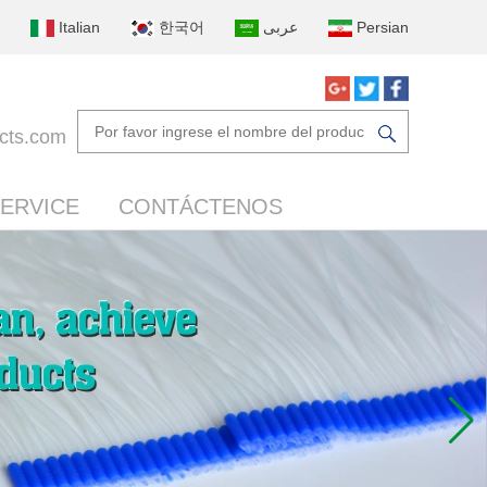
Italian
한국어
عربى
Persian
cts.com
ERVICE
CONTÁCTENOS