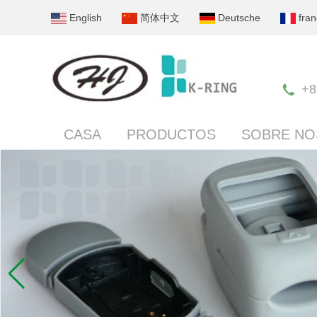
English
简体中文
Deutsche
fran
+8
CASA
PRODUCTOS
SOBRE N