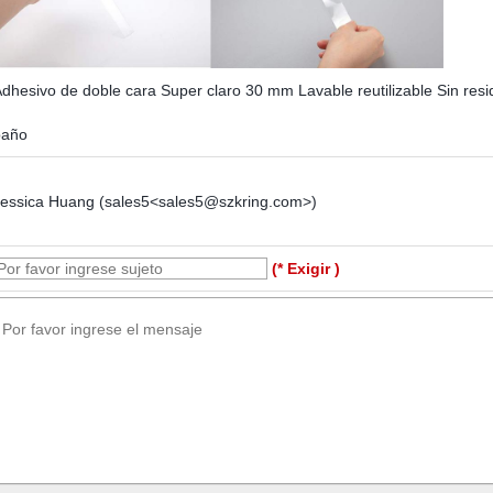
dhesivo de doble cara Super claro 30 mm Lavable reutilizable Sin re
baño
Jessica Huang (sales5<sales5@szkring.com>)
(* Exigir )