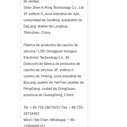
Hot selling products
de ventas:
Hot selling products :portable mini
Shen Zhen K-Ring Technology Co., Ltd
vacuum sealer 1) For the vacuum
4F, edificio A, zona industrial de Jiali,
sealer, we have two versions, updated
comunidad de Gaofeng, subdistrito de
version with theautomatically vacuum
DaLang, distrito de Longhua,
sensor...
Shenzhen, China
K-Ring's booth number N6819 - The
Inspired Home Show,McCormick Place,
Fábrica de productos de caucho de
Chicago, IL, March 5-7, 20
We are going toattend The Inspired
silicona / LSR: Dongguan Hongjun
Home Show,McCormick Place,
Electronic Technology Co., ltd
Chicago, IL, March 5-7, 2022,booth
Dirección de fábrica de productos de
number N6819, welcome to visit
caucho de silicona: 3F, edificio A,
us. Best Choice To K...
camino de YiHeng, zona industrial de
¿Cómo mantener el vino fresco?
BuLong, pueblo de YanTian, ​​pueblo de
No bebas demasiado aunque sea un
FengGang, ciudad de DongGuan,
buen vino.¿Cómo mantener el vino
provincia de GuangDong, China
fresco?Por lo tanto, necesitamos un
tapón de botellas de vino
Tel: + 86-755-28079257 Fax: + 86-755-
hermético.Botella de vino de silicona ...
29734462
2018 HK mega show invitation
Móvil / We Chat / Whatsapp: + 86-
Asistiremos a Hong Kong Mega Show
15989868161