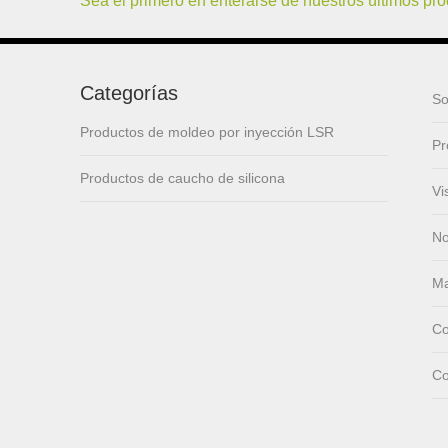
Sea el primero en enterarse de nuestros últimos pr
lsr Injection lsr+nylon
over-molding respirator
Categorías
So
Productos de moldeo por inyección LSR
PC over-molding
Pr
keypad
Productos de caucho de silicona
Vi
Lsr injection massager
No
Ma
Wrist band
Co
Co
Baby Spoons Soft
Silicone Baby Spoon
Set for Feeding