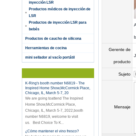
inyección LSR
Productos médicos de inyección de
LSR
Productos de inyección LSR para
A
bebés
Productos de caucho de silicona
Hot selling products
Hot selling products :portable mini
Herramientas de cocina
Gerente de
vacuum sealer 1) For the vacuum
sealer, we have two versions, updated
mini sellador al vacío portátil
producto
version with theautomatically vacuum
sensor...
Sujeto
K-Ring's booth number N6819 - The
Inspired Home Show,McCormick Place,
Chicago, IL, March 5-7, 20
We are going toattend The Inspired
Home Show,McCormick Place,
Chicago, IL, March 5-7, 2022,booth
Mensaje
number N6819, welcome to visit
us. Best Choice To K...
¿Cómo mantener el vino fresco?
No bebas demasiado aunque sea un