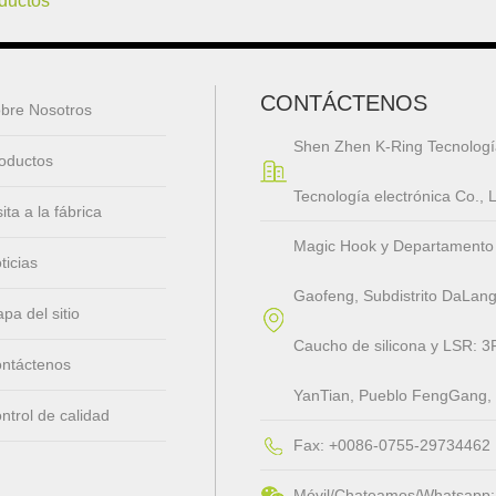
oductos
CONTÁCTENOS
bre Nosotros
Shen Zhen K-Ring Tecnologí
oductos
Tecnología electrónica Co.,
sita a la fábrica
Magic Hook y Departamento de 
ticias
Gaofeng, Subdistrito DaLang
pa del sitio
Caucho de silicona y LSR: 3F
ntáctenos
YanTian, ​​Pueblo FengGang
ntrol de calidad
Fax: +0086-0755-29734462
Móvil/Chateamos/Whatsapp