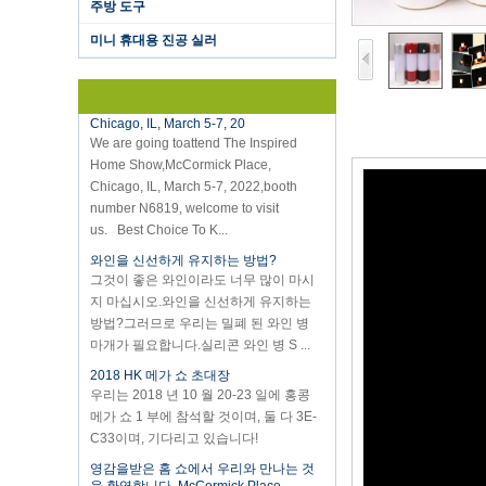
주방 도구
version with theautomatically vacuum
sensor...
미니 휴대용 진공 실러
K-Ring's booth number N6819 - The
Inspired Home Show,McCormick Place,
Chicago, IL, March 5-7, 20
We are going toattend The Inspired
Home Show,McCormick Place,
Chicago, IL, March 5-7, 2022,booth
number N6819, welcome to visit
us. Best Choice To K...
와인을 신선하게 유지하는 방법?
그것이 좋은 와인이라도 너무 많이 마시
지 마십시오.와인을 신선하게 유지하는
방법?그러므로 우리는 밀폐 된 와인 병
마개가 필요합니다.실리콘 와인 병 S ...
2018 HK 메가 쇼 초대장
우리는 2018 년 10 월 20-23 일에 홍콩
메가 쇼 1 부에 참석할 것이며, 둘 다 3E-
C33이며, 기다리고 있습니다!
영감을받은 홈 쇼에서 우리와 만나는 것
을 환영합니다, McCormick Place
Chicago IL USA.부스 N6819.