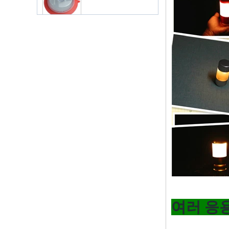
lsr Injection lsr+nylon
over-molding respirator
PC over-molding
keypad
Lsr injection massager
Wrist band
Baby Spoons Soft
여러 응
Silicone Baby Spoon
Set for Feeding