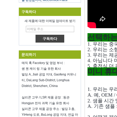
식품 저장 진공 실러
새해 전체에 걸쳐 당신의 일에 행운을 빈
구독하다
다
심천 Kring은 8 온료에 다시 열립니
새 제품에 대한 이메일 업데이트 받기
다.2022. 더 많은 Bussiness 정보를 보려
면 Wendy에 문의하십시오.전자 메일
: sales5@kring.com 전화 / Whatsapp
선택하는
: +8 ...
1. 우리는 중
Hot selling products
2. 우리는 
Hot selling products :portable mini
3. 우리는 
문의하기
vacuum sealer 1) For the vacuum
4. 아닙니다
sealer, we have two versions, updated
매직 훅 Facotory 및 영업 부서 :
5. 충전식 더
version with theautomatically vacuum
쉔 젠 케이 링 기술 유한 회사
미니 휴대
sensor...
빌딩 A, Jiali 공업 지대, Gaofeng 커뮤니
K-Ring's booth number N6819 - The
티, DaLang Sub-District, Longhua
Inspired Home Show,McCormick Place,
District, Shenzhen, China
Chicago, IL, March 5-7, 20
1. 우리는 
We are going toattend The Inspired
A. 예, OE
Home Show,McCormick Place,
실리콘 고무 / LSR 제품 공장 : 동관
2. 샘플 시간
Chicago, IL, March 5-7, 2022,booth
Hongjun 전자 과학 기술 유한 회사
A. 기존 샘플 : 
number N6819, welcome to visit
실리콘 고무 제품 공장 주소 : 빌딩 3 층,
us. Best Choice To K...
YiHeng 도로, BuLong 공업 지대, 연길 마