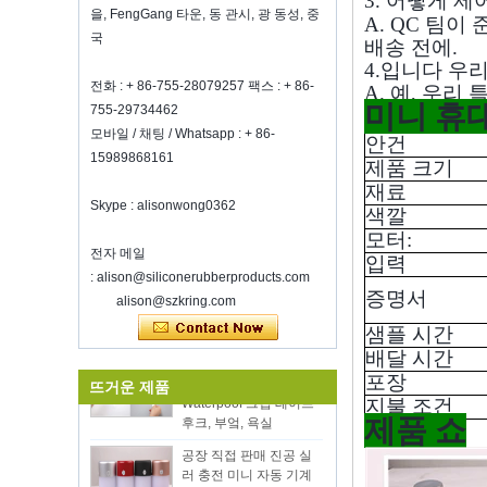
3. 어떻게 
와인을 신선하게 유지하는 방법?
을, FengGang 타운, 동 관시, 광 동성, 중
A. QC 팀이
그것이 좋은 와인이라도 너무 많이 마시
국
배송 전에.
지 마십시오.와인을 신선하게 유지하는
4.입니다 우
방법?그러므로 우리는 밀폐 된 와인 병
전화 : + 86-755-28079257 팩스 : + 86-
A. 예, 우
마개가 필요합니다.실리콘 와인 병 S ...
미니 휴
755-29734462
2018 HK 메가 쇼 초대장
모바일 / 채팅 / Whatsapp : + 86-
안건
우리는 2018 년 10 월 20-23 일에 홍콩
15989868161
제품 크기
메가 쇼 1 부에 참석할 것이며, 둘 다 3E-
재료
C33이며, 기다리고 있습니다!
Skype : alisonwong0362
색깔
친환경 뜨거운 뜨거운 판
영감을받은 홈 쇼에서 우리와 만나는 것
모터:
매 12pcs 실리콘 주방기
을 환영합니다, McCormick Place
전자 메일
Chicago IL USA.부스 N6819.
구는 양동이와 나무 손잡
입력
식품 저장 진공 실러
: alison@siliconerubberproducts.com
이와기구를 요리와 설정
증명서
alison@szkring.com
새해 전체에 걸쳐 당신의 일에 행운을 빈
양면 접착제 슈퍼 클리어
다
샘플 시간
30mm 빨 수있는 재사용
심천 Kring은 8 온료에 다시 열립니
가능 잔여 물 없음 나노
배달 시간
다.2022. 더 많은 Bussiness 정보를 보려
Waterpoof 그립 테이프
포장
뜨거운 제품
면 Wendy에 문의하십시오.전자 메일
후크, 부엌, 욕실
지불 조건
: sales5@kring.com 전화 / Whatsapp
제품 쇼
공장 직접 판매 진공 실
: +8 ...
러 충전 미니 자동 기계
진공 실러와 휴대용 진공
실러