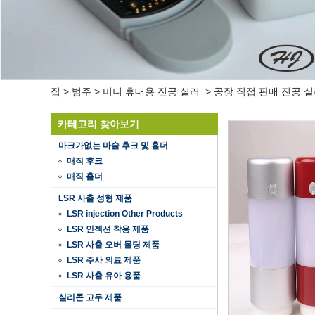
집
>
범주
>
미니 휴대용 진공 실러
>
공장 직접 판매 진공 실
카테고리 찾아보기
마크가없는 마술 후크 및 홀더
매직 후크
매직 홀더
LSR 사출 성형 제품
LSR injection Other Products
LSR 인젝션 착용 제품
LSR 사출 오버 몰딩 제품
LSR 주사 의료 제품
Hot selling products
LSR 사출 유아 용품
Hot selling products :portable mini
vacuum sealer 1) For the vacuum
실리콘 고무 제품
sealer, we have two versions, updated