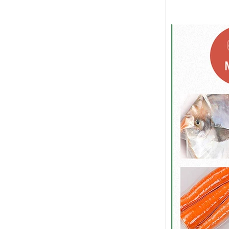
Sealing Ring
Lamp Type LSR Silicon
Nipple Pacifier & Food
Grade Baby Sleep
Soother Eco Friendly
Baby Pacifier
Baby LSR Wide Mouth
Peristaltic Nipple
Silicone Teething Toys
Baby Teether
Classico Bathroom
Shower Caddy for
Shampoo, Conditioner,