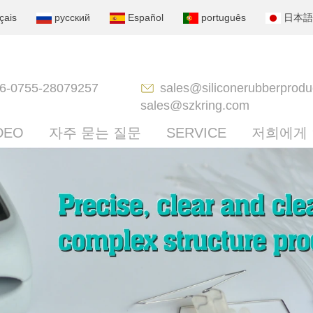
çais
русский
Español
português
日本語
6-0755-28079257
sales@siliconerubberprodu
sales@szkring.com
DEO
자주 묻는 질문
SERVICE
저희에게