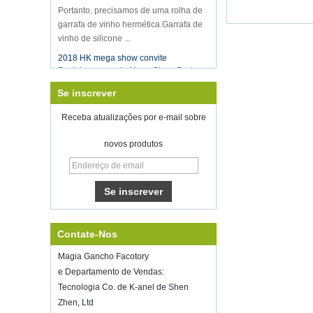
garrafa de vinho hermética.Garrafa de
vinho de silicone ...
2018 HK mega show convite
Participaremos do Mega Show Part
1 de Hong Kong em 20 a 23 de outubro
de 2018, o número é 3E-C33,
Se inscrever
esperando por sua chegada!
Receba atualizações por e-mail sobre
Bem-vindo a encontrar-se conosco no
home show inspirado, McCormick
Place Chicago IL USA.Booth N6819.
novos produtos
Selador de vácuo de armazenamento
de alimentos
Boa sorte com o seu trabalho durante
todo o ano novo
Shenzhen Kring reabriu em
8 alimentado.2022. Para mais
Contate-Nos
informações de bussiness, entre em
contato com Wendy.E-mail:
Magia Gancho Facotory
sales5@kring.com Tel / WhatsApp: +8
e Departamento de Vendas:
...
Tecnologia Co. de K-anel de Shen
Hot selling products
Zhen, Ltd
Hot selling products :portable mini