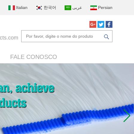
Italian
한국어
عربى
Persian
cts.com
FALE CONOSCO