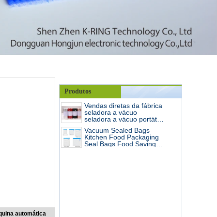
Produtos
Vendas diretas da fábrica
seladora a vácuo
seladora a vácuo portátil
com carregamento mini
Vacuum Sealed Bags
máquina automática
Kitchen Food Packaging
seladora a vácuo
Seal Bags Food Saving
Vacuum Bag Storage
quina automática