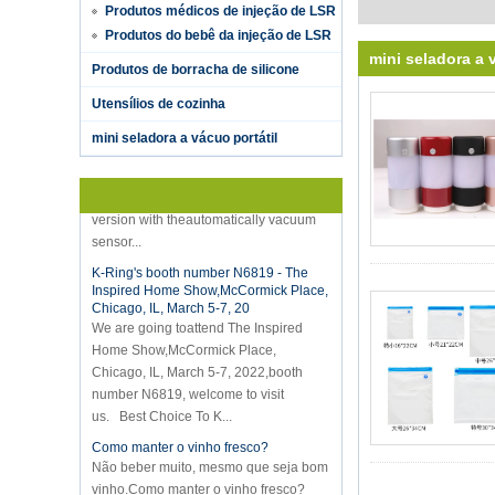
Produtos médicos de injeção de LSR
Produtos do bebê da injeção de LSR
mini seladora a 
Produtos de borracha de silicone
Utensílios de cozinha
Hot selling products
Hot selling products :portable mini
mini seladora a vácuo portátil
vacuum sealer 1) For the vacuum
sealer, we have two versions, updated
version with theautomatically vacuum
sensor...
K-Ring's booth number N6819 - The
Inspired Home Show,McCormick Place,
Chicago, IL, March 5-7, 20
We are going toattend The Inspired
Home Show,McCormick Place,
Chicago, IL, March 5-7, 2022,booth
number N6819, welcome to visit
us. Best Choice To K...
Como manter o vinho fresco?
Não beber muito, mesmo que seja bom
vinho.Como manter o vinho fresco?
Portanto, precisamos de uma rolha de