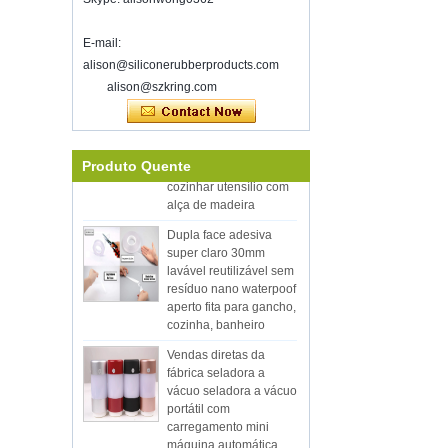
esperando por sua chegada!
E-mail:
Bem-vindo a encontrar-se conosco no
home show inspirado, McCormick
alison@siliconerubberproducts.com
Place Chicago IL USA.Booth N6819.
alison@szkring.com
Selador de vácuo de armazenamento
Eco-amigável venda
quente 12pcs Silicon
de alimentos
Kitchen Utensílio
Boa sorte com o seu trabalho durante
conjunto com cubeta
todo o ano novo
Produto Quente
cozinhar utensílio com
Shenzhen Kring reabriu em
alça de madeira
8 alimentado.2022. Para mais
Dupla face adesiva
informações de bussiness, entre em
super claro 30mm
contato com Wendy.E-mail:
lavável reutilizável sem
sales5@kring.com Tel / WhatsApp: +8
resíduo nano waterpoof
...
aperto fita para gancho,
cozinha, banheiro
Vendas diretas da
fábrica seladora a
vácuo seladora a vácuo
portátil com
carregamento mini
máquina automática
seladora a vácuo