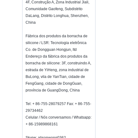
4F, Construção A, Zona Industrial Jiali,
vacuum sealer 1) For the vacuum
Comunidade Gaofeng, Subdistrito
sealer, we have two versions, updated
DaLang, Distrito Longhua, Shenzhen,
version with theautomatically vacuum
China
sensor...
K-Ring's booth number N6819 - The
Fábrica dos produtos da borracha de
Inspired Home Show,McCormick Place,
Chicago, IL, March 5-7, 20
silicone / LSR: Tecnologia eletrônica
We are going toattend The Inspired
Co. de Dongguan Hongjun, ltd
Home Show,McCormick Place,
Endereço da fábrica dos produtos da
Chicago, IL, March 5-7, 2022,booth
borracha de silicone: 3F, construindo A,
number N6819, welcome to visit
estrada de YiHeng, zona industrial de
us. Best Choice To K...
BuLong, vila de YanTian, ​​cidade de
Como manter o vinho fresco?
FengGang, cidade de DongGuan,
Não beber muito, mesmo que seja bom
província de GuangDong, China
vinho.Como manter o vinho fresco?
Portanto, precisamos de uma rolha de
Tel: + 86-755-28079257 Fax: + 86-755-
garrafa de vinho hermética.Garrafa de
29734462
vinho de silicone ...
Celular / Nós conversamos / Whatsapp:
2018 HK mega show convite
+ 86-15989868161
Participaremos do Mega Show Part
1 de Hong Kong em 20 a 23 de outubro
de 2018, o número é 3E-C33,
Skype: alisonwong0362