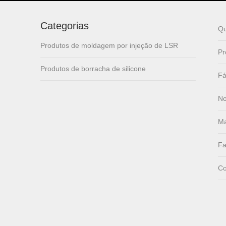
lsr Injection lsr+nylon
Categorias
over-molding respirator
Q
Produtos de moldagem por injeção de LSR
Pr
PC over-molding
Produtos de borracha de silicone
keypad
Fá
No
Lsr injection massager
Ma
Fa
Wrist band
Co
Baby Spoons Soft
Silicone Baby Spoon
Set for Feeding