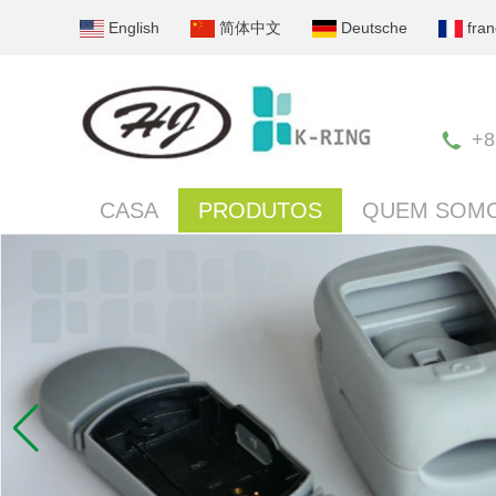
English
简体中文
Deutsche
fran
+8
CASA
PRODUTOS
QUEM SOM