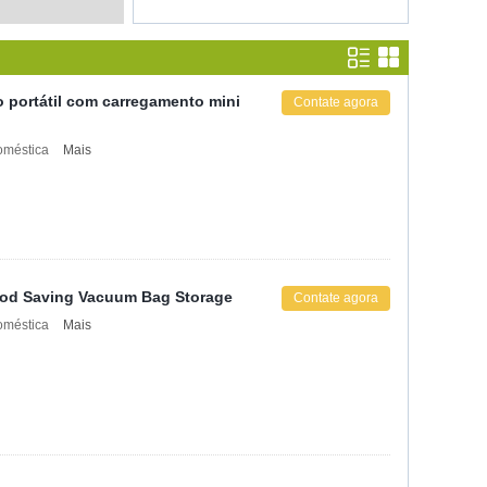
o portátil com carregamento mini
Contate agora
doméstica
Mais
ood Saving Vacuum Bag Storage
Contate agora
doméstica
Mais