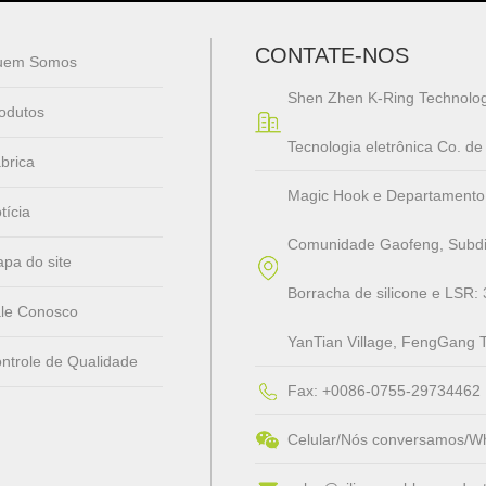
CONTATE-NOS
uem Somos
Shen Zhen K-Ring Technolog
odutos
Tecnologia eletrônica Co. d
brica
Magic Hook e Departamento de 
tícia
Comunidade Gaofeng, Subdis
pa do site
Borracha de silicone e LSR: 
le Conosco
YanTian Village, FengGang 
ntrole de Qualidade
Fax: +0086-0755-29734462
Celular/Nós conversamos/W