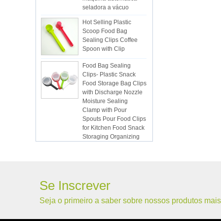
Hot Selling Plastic
Scoop Food Bag
Sealing Clips Coffee
Spoon with Clip
Food Bag Sealing
Clips- Plastic Snack
Food Storage Bag Clips
with Discharge Nozzle
Moisture Sealing
Clamp with Pour
Spouts Pour Food Clips
for Kitchen Food Snack
Storaging Organizing
Vacuum Sealed Bags
Kitchen Food
Packaging Seal Bags
Food Saving Vacuum
Bag Storage
Se Inscrever
ISR PC sunction cup
Seja o primeiro a saber sobre nossos produtos mais