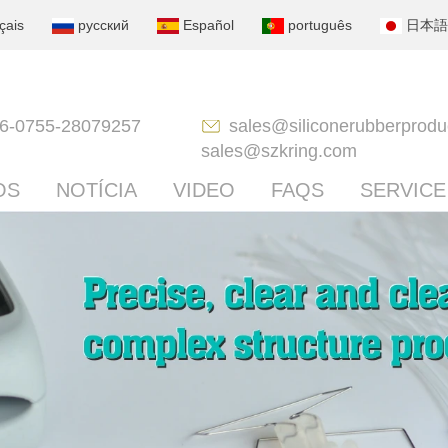
çais
русский
Español
português
日本語
6-0755-28079257
sales@siliconerubberprodu
sales@szkring.com
OS
NOTÍCIA
VIDEO
FAQS
SERVICE