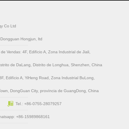
y Co Ltd
e Dongguan Hongjun, ltd
Vendas: 4F, ​​Edifício A, Zona Industrial de Jiali,
trito de DaLang, Distrito de Longhua, Shenzhen, China
3F, Edifício A, YiHeng Road, Zona Industrial BuLong,
Town, DongGuan City, província de GuangDong, China
Tel.: +86-0755-28079257
hatsapp: +86-15989868161