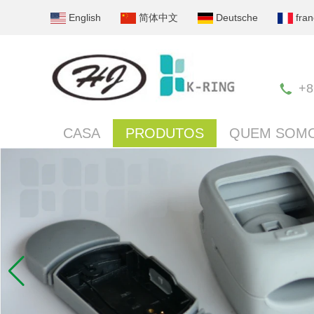
English
简体中文
Deutsche
fran
+8
CASA
PRODUTOS
QUEM SOM