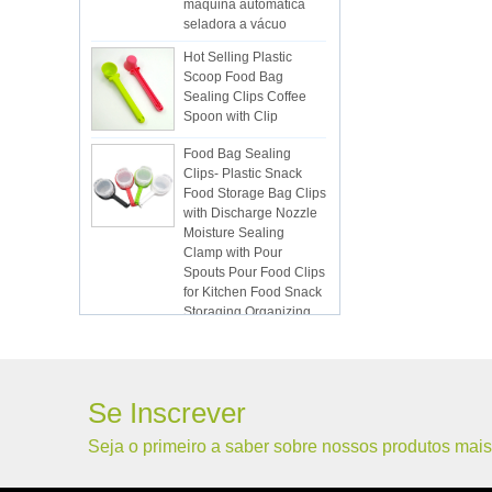
seladora a vácuo
Hot Selling Plastic
Scoop Food Bag
Sealing Clips Coffee
Spoon with Clip
Food Bag Sealing
Clips- Plastic Snack
Food Storage Bag Clips
with Discharge Nozzle
Moisture Sealing
Clamp with Pour
Spouts Pour Food Clips
for Kitchen Food Snack
Storaging Organizing
Vacuum Sealed Bags
Kitchen Food
Packaging Seal Bags
Food Saving Vacuum
Se Inscrever
Bag Storage
ISR PC sunction cup
Seja o primeiro a saber sobre nossos produtos mais