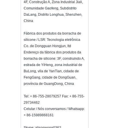
Hot selling products :portable mini
4F, Construção A, Zona Industrial Jiali,
vacuum sealer 1) For the vacuum
Comunidade Gaofeng, Subdistrito
sealer, we have two versions, updated
DaLang, Distrito Longhua, Shenzhen,
version with theautomatically vacuum
China
sensor...
K-Ring's booth number N6819 - The
Fábrica dos produtos da borracha de
Inspired Home Show,McCormick Place,
silicone / LSR: Tecnologia eletrônica
Chicago, IL, March 5-7, 20
We are going toattend The Inspired
Co. de Dongguan Hongjun, ltd
Home Show,McCormick Place,
Endereço da fábrica dos produtos da
Chicago, IL, March 5-7, 2022,booth
borracha de silicone: 3F, construindo A,
number N6819, welcome to visit
estrada de YiHeng, zona industrial de
us. Best Choice To K...
BuLong, vila de YanTian, ​​cidade de
Como manter o vinho fresco?
FengGang, cidade de DongGuan,
Não beber muito, mesmo que seja bom
província de GuangDong, China
vinho.Como manter o vinho fresco?
Portanto, precisamos de uma rolha de
Tel: + 86-755-28079257 Fax: + 86-755-
garrafa de vinho hermética.Garrafa de
29734462
vinho de silicone ...
Celular / Nós conversamos / Whatsapp:
2018 HK mega show convite
+ 86-15989868161
Participaremos do Mega Show Part
1 de Hong Kong em 20 a 23 de outubro
Skype: alisonwong0362