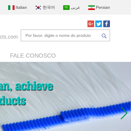
Italian
한국어
عربى
Persian
cts.com
FALE CONOSCO