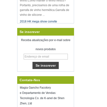
Portanto, precisamos de uma rolha de
garrafa de vinho hermética.Garrafa de
vinho de silicone ...
2018 HK mega show convite
Participaremos do Mega Show Part
1 de Hong Kong em 20 a 23 de outubro
de 2018, o número é 3E-C33,
Se inscrever
esperando por sua chegada!
Receba atualizações por e-mail sobre
Bem-vindo a encontrar-se conosco no
home show inspirado, McCormick
novos produtos
Place Chicago IL USA.Booth N6819.
Selador de vácuo de armazenamento
de alimentos
Boa sorte com o seu trabalho durante
todo o ano novo
Shenzhen Kring reabriu em
8 alimentado.2022. Para mais
Contate-Nos
informações de bussiness, entre em
Magia Gancho Facotory
contato com Wendy.E-mail:
e Departamento de Vendas:
sales5@kring.com Tel / WhatsApp: +8
...
Tecnologia Co. de K-anel de Shen
Hot selling products
Zhen, Ltd