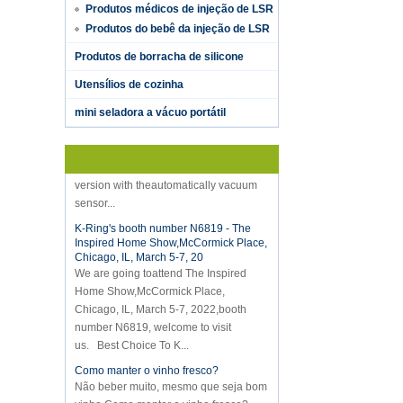
Produtos médicos de injeção de LSR
Produtos do bebê da injeção de LSR
Produtos de borracha de silicone
Utensílios de cozinha
Hot selling products
mini seladora a vácuo portátil
Hot selling products :portable mini
vacuum sealer 1) For the vacuum
sealer, we have two versions, updated
version with theautomatically vacuum
sensor...
K-Ring's booth number N6819 - The
Inspired Home Show,McCormick Place,
Chicago, IL, March 5-7, 20
We are going toattend The Inspired
Home Show,McCormick Place,
Chicago, IL, March 5-7, 2022,booth
number N6819, welcome to visit
us. Best Choice To K...
Como manter o vinho fresco?
Não beber muito, mesmo que seja bom
vinho.Como manter o vinho fresco?