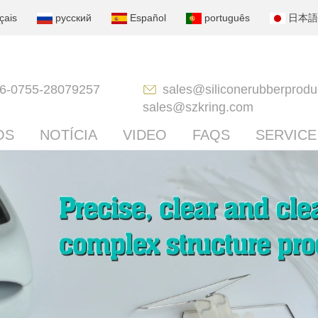
çais
русский
Español
português
日本語
6-0755-28079257
sales@siliconerubberprodu
sales@szkring.com
OS
NOTÍCIA
VIDEO
FAQS
SERVICE