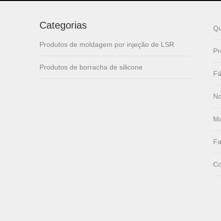
lsr Injection lsr+nylon
Categorias
over-molding respirator
Q
Produtos de moldagem por injeção de LSR
Pr
PC over-molding
Produtos de borracha de silicone
keypad
Fá
No
Lsr injection massager
Ma
Fa
Wrist band
Co
Baby Spoons Soft
Silicone Baby Spoon
Set for Feeding