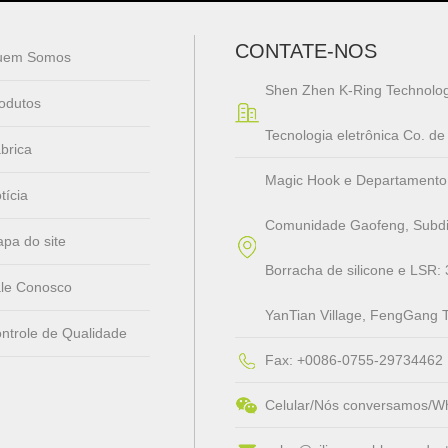
CONTATE-NOS
uem Somos
Shen Zhen K-Ring Technolog
odutos
Tecnologia eletrônica Co. d
brica
Magic Hook e Departamento de 
tícia
Comunidade Gaofeng, Subdis
pa do site
Borracha de silicone e LSR: 
le Conosco
YanTian Village, FengGang 
ntrole de Qualidade
Fax: +0086-0755-29734462
Celular/Nós conversamos/W