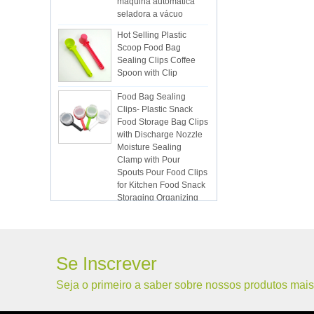
seladora a vácuo
Hot Selling Plastic
Scoop Food Bag
Sealing Clips Coffee
Spoon with Clip
Food Bag Sealing
Clips- Plastic Snack
Food Storage Bag Clips
with Discharge Nozzle
Moisture Sealing
Clamp with Pour
Spouts Pour Food Clips
for Kitchen Food Snack
Storaging Organizing
Vacuum Sealed Bags
Kitchen Food
Packaging Seal Bags
Food Saving Vacuum
Bag Storage
Se Inscrever
ISR PC sunction cup
Seja o primeiro a saber sobre nossos produtos mais