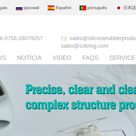
çais
русский
Español
português
日本語
6-0755-28079257
sales@siliconerubberprodu
sales@szkring.com
OS
NOTÍCIA
VIDEO
FAQS
SERVICE