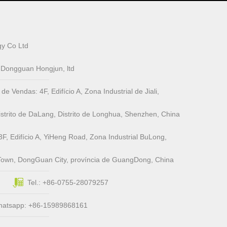
y Co Ltd
e Dongguan Hongjun, ltd
Vendas: 4F, ​​Edifício A, Zona Industrial de Jiali,
trito de DaLang, Distrito de Longhua, Shenzhen, China
3F, Edifício A, YiHeng Road, Zona Industrial BuLong,
Town, DongGuan City, província de GuangDong, China
Tel.: +86-0755-28079257
hatsapp: +86-15989868161