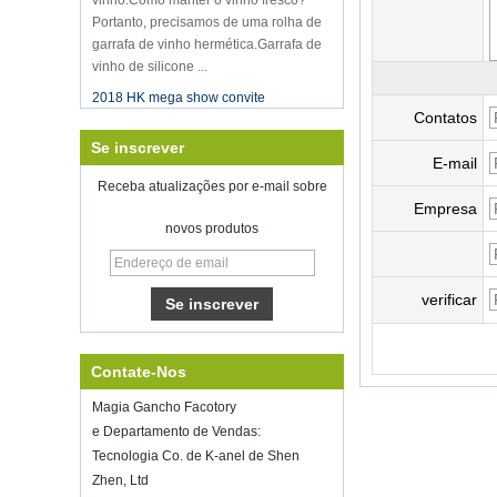
Portanto, precisamos de uma rolha de
garrafa de vinho hermética.Garrafa de
vinho de silicone ...
2018 HK mega show convite
Participaremos do Mega Show Part
Contatos
1 de Hong Kong em 20 a 23 de outubro
de 2018, o número é 3E-C33,
Se inscrever
E-mail
esperando por sua chegada!
Receba atualizações por e-mail sobre
Bem-vindo a encontrar-se conosco no
Empresa
home show inspirado, McCormick
novos produtos
Place Chicago IL USA.Booth N6819.
Selador de vácuo de armazenamento
de alimentos
verificar
Boa sorte com o seu trabalho durante
todo o ano novo
Shenzhen Kring reabriu em
8 alimentado.2022. Para mais
Contate-Nos
informações de bussiness, entre em
contato com Wendy.E-mail:
Magia Gancho Facotory
sales5@kring.com Tel / WhatsApp: +8
e Departamento de Vendas:
...
Tecnologia Co. de K-anel de Shen
Hot selling products
Zhen, Ltd