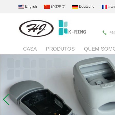
English
简体中文
Deutsche
fran
+8
CASA
PRODUTOS
QUEM SOM