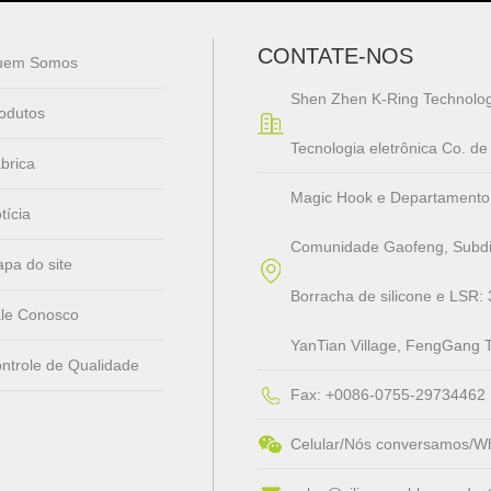
CONTATE-NOS
uem Somos
Shen Zhen K-Ring Technolog
odutos
Tecnologia eletrônica Co. d
brica
Magic Hook e Departamento de 
tícia
Comunidade Gaofeng, Subdis
pa do site
Borracha de silicone e LSR: 
le Conosco
YanTian Village, FengGang 
ntrole de Qualidade
Fax: +0086-0755-29734462
Celular/Nós conversamos/W