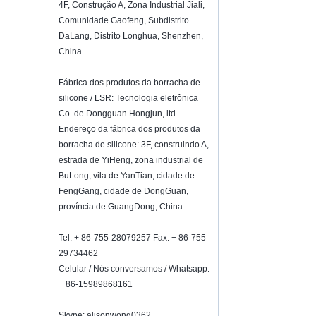
Hot selling products :portable mini
4F, Construção A, Zona Industrial Jiali,
vacuum sealer 1) For the vacuum
Comunidade Gaofeng, Subdistrito
sealer, we have two versions, updated
DaLang, Distrito Longhua, Shenzhen,
version with theautomatically vacuum
China
sensor...
K-Ring's booth number N6819 - The
Fábrica dos produtos da borracha de
Inspired Home Show,McCormick Place,
silicone / LSR: Tecnologia eletrônica
Chicago, IL, March 5-7, 20
We are going toattend The Inspired
Co. de Dongguan Hongjun, ltd
Home Show,McCormick Place,
Endereço da fábrica dos produtos da
Chicago, IL, March 5-7, 2022,booth
borracha de silicone: 3F, construindo A,
number N6819, welcome to visit
estrada de YiHeng, zona industrial de
us. Best Choice To K...
BuLong, vila de YanTian, ​​cidade de
Como manter o vinho fresco?
FengGang, cidade de DongGuan,
Não beber muito, mesmo que seja bom
província de GuangDong, China
vinho.Como manter o vinho fresco?
Portanto, precisamos de uma rolha de
Tel: + 86-755-28079257 Fax: + 86-755-
garrafa de vinho hermética.Garrafa de
29734462
vinho de silicone ...
Celular / Nós conversamos / Whatsapp:
2018 HK mega show convite
+ 86-15989868161
Participaremos do Mega Show Part
1 de Hong Kong em 20 a 23 de outubro
Skype: alisonwong0362