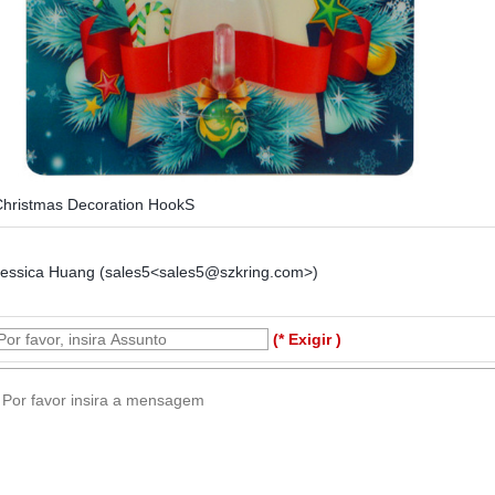
Christmas Decoration HookS
Jessica Huang (sales5<sales5@szkring.com>)
(* Exigir )