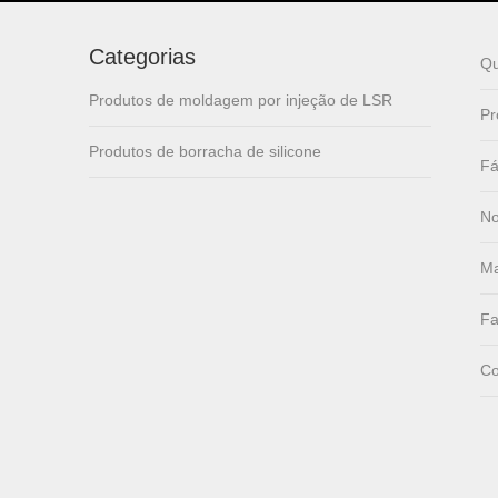
lsr Injection lsr+nylon
Categorias
over-molding respirator
Q
Produtos de moldagem por injeção de LSR
Pr
PC over-molding
Produtos de borracha de silicone
keypad
Fá
No
Lsr injection massager
Ma
Fa
Wrist band
Co
Baby Spoons Soft
Silicone Baby Spoon
Set for Feeding