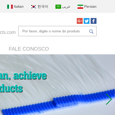
Italian
한국어
عربى
Persian
cts.com
FALE CONOSCO