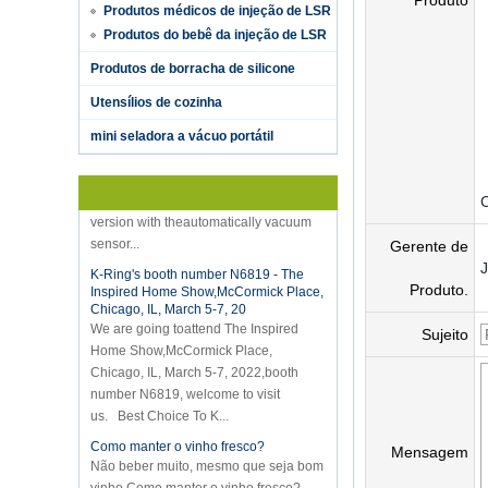
Produto
Produtos médicos de injeção de LSR
Produtos do bebê da injeção de LSR
Produtos de borracha de silicone
Utensílios de cozinha
Hot selling products
mini seladora a vácuo portátil
Hot selling products :portable mini
vacuum sealer 1) For the vacuum
sealer, we have two versions, updated
version with theautomatically vacuum
sensor...
Gerente de
K-Ring's booth number N6819 - The
Inspired Home Show,McCormick Place,
Chicago, IL, March 5-7, 20
Produto.
We are going toattend The Inspired
Home Show,McCormick Place,
Sujeito
Chicago, IL, March 5-7, 2022,booth
number N6819, welcome to visit
us. Best Choice To K...
Como manter o vinho fresco?
Não beber muito, mesmo que seja bom
Mensagem
vinho.Como manter o vinho fresco?