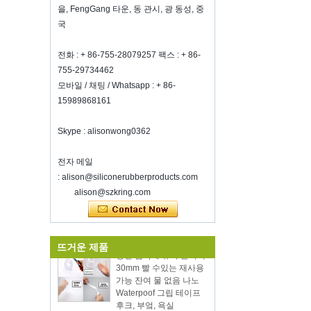
Chicago, IL, March 5-7, 2022,booth
을, FengGang 타운, 동 관시, 광 동성, 중
number N6819, welcome to visit
국
us. Best Choice To K...
와인을 신선하게 유지하는 방법?
전화 : + 86-755-28079257 팩스 : + 86-
그것이 좋은 와인이라도 너무 많이 마시
755-29734462
지 마십시오.와인을 신선하게 유지하는
모바일 / 채팅 / Whatsapp : + 86-
방법?그러므로 우리는 밀폐 된 와인 병
15989868161
마개가 필요합니다.실리콘 와인 병 S ...
2018 HK 메가 쇼 초대장
Skype : alisonwong0362
우리는 2018 년 10 월 20-23 일에 홍콩
메가 쇼 1 부에 참석할 것이며, 둘 다 3E-
전자 메일
C33이며, 기다리고 있습니다!
: alison@siliconerubberproducts.com
친환경 뜨거운 뜨거운 판
영감을받은 홈 쇼에서 우리와 만나는 것
alison@szkring.com
매 12pcs 실리콘 주방기
을 환영합니다, McCormick Place
Chicago IL USA.부스 N6819.
구는 양동이와 나무 손잡
식품 저장 진공 실러
이와기구를 요리와 설정
새해 전체에 걸쳐 당신의 일에 행운을 빈
양면 접착제 슈퍼 클리어
뜨거운 제품
다
30mm 빨 수있는 재사용
심천 Kring은 8 온료에 다시 열립니
가능 잔여 물 없음 나노
다.2022. 더 많은 Bussiness 정보를 보려
Waterpoof 그립 테이프
면 Wendy에 문의하십시오.전자 메일
후크, 부엌, 욕실
: sales5@kring.com 전화 / Whatsapp