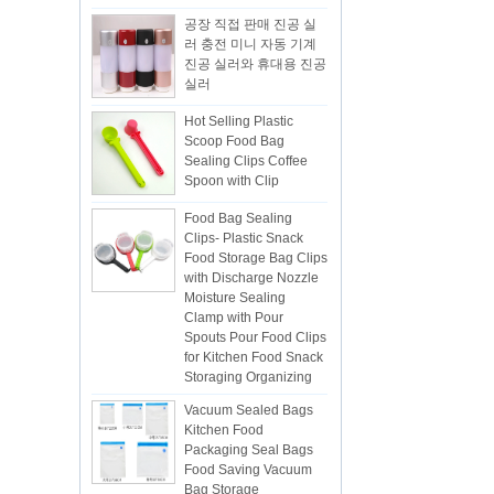
공장 직접 판매 진공 실
: +8 ...
러 충전 미니 자동 기계
진공 실러와 휴대용 진공
실러
Hot Selling Plastic
Scoop Food Bag
Sealing Clips Coffee
Spoon with Clip
Food Bag Sealing
Clips- Plastic Snack
Food Storage Bag Clips
with Discharge Nozzle
Moisture Sealing
Clamp with Pour
Spouts Pour Food Clips
for Kitchen Food Snack
Storaging Organizing
Vacuum Sealed Bags
Kitchen Food
Packaging Seal Bags
Food Saving Vacuum
Bag Storage