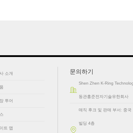
문의하기
사 소개
Shen Zhen K-Ring Technolog
품
동관홍준전자기술유한회사
장 투어
매직 후크 및 판매 부서: 중국 심천
스
빌딩 4층
이트 맵