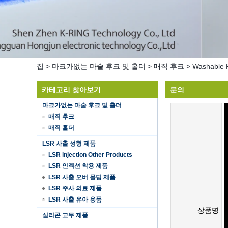
집
>
마크가없는 마술 후크 및 홀더
>
매직 후크
>
Washable R
카테고리 찾아보기
문의
마크가없는 마술 후크 및 홀더
매직 후크
매직 홀더
LSR 사출 성형 제품
LSR injection Other Products
LSR 인젝션 착용 제품
LSR 사출 오버 몰딩 제품
LSR 주사 의료 제품
LSR 사출 유아 용품
상품명
실리콘 고무 제품
Hot selling products