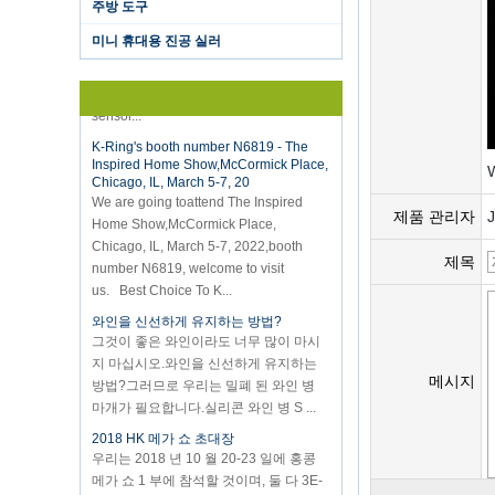
주방 도구
Hot selling products :portable mini
vacuum sealer 1) For the vacuum
미니 휴대용 진공 실러
sealer, we have two versions, updated
version with theautomatically vacuum
sensor...
K-Ring's booth number N6819 - The
Inspired Home Show,McCormick Place,
Chicago, IL, March 5-7, 20
W
We are going toattend The Inspired
Home Show,McCormick Place,
제품 관리자
Chicago, IL, March 5-7, 2022,booth
number N6819, welcome to visit
제목
us. Best Choice To K...
와인을 신선하게 유지하는 방법?
그것이 좋은 와인이라도 너무 많이 마시
지 마십시오.와인을 신선하게 유지하는
방법?그러므로 우리는 밀폐 된 와인 병
메시지
마개가 필요합니다.실리콘 와인 병 S ...
2018 HK 메가 쇼 초대장
우리는 2018 년 10 월 20-23 일에 홍콩
메가 쇼 1 부에 참석할 것이며, 둘 다 3E-
C33이며, 기다리고 있습니다!