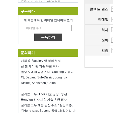
영감을받은 홈 쇼에서 우리와 만나는 것
을 환영합니다, McCormick Place
콘택트 렌즈
구독하다
Chicago IL USA.부스 N6819.
식품 저장 진공 실러
이메일
새 제품에 대한 이메일 업데이트 받기
새해 전체에 걸쳐 당신의 일에 행운을 빈
다
회사
심천 Kring은 8 온료에 다시 열립니
다.2022. 더 많은 Bussiness 정보를 보려
전화
면 Wendy에 문의하십시오.전자 메일
: sales5@kring.com 전화 / Whatsapp
검증
문의하기
: +8 ...
Hot selling products
매직 훅 Facotory 및 영업 부서 :
Hot selling products :portable mini
쉔 젠 케이 링 기술 유한 회사
vacuum sealer 1) For the vacuum
빌딩 A, Jiali 공업 지대, Gaofeng 커뮤니
sealer, we have two versions, updated
티, DaLang Sub-District, Longhua
version with theautomatically vacuum
District, Shenzhen, China
sensor...
K-Ring's booth number N6819 - The
실리콘 고무 / LSR 제품 공장 : 동관
Inspired Home Show,McCormick Place,
Hongjun 전자 과학 기술 유한 회사
Chicago, IL, March 5-7, 20
We are going toattend The Inspired
실리콘 고무 제품 공장 주소 : 빌딩 3 층,
Home Show,McCormick Place,
YiHeng 도로, BuLong 공업 지대, 연길 마