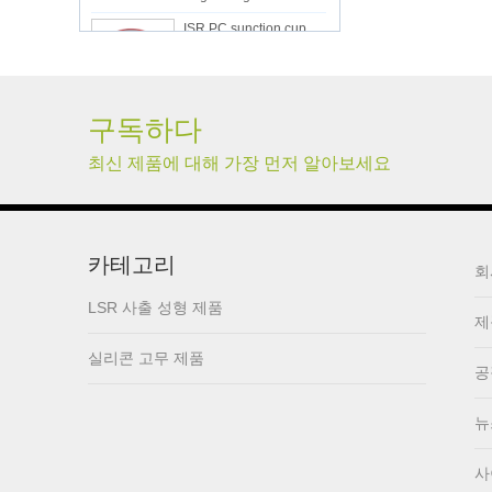
ISR PC sunction cup
lsr Injection lsr+nylon
구독하다
over-molding respirator
최신 제품에 대해 가장 먼저 알아보세요
PC over-molding
keypad
카테고리
회
Lsr injection massager
LSR 사출 성형 제품
제
실리콘 고무 제품
공
Wrist band
뉴
사