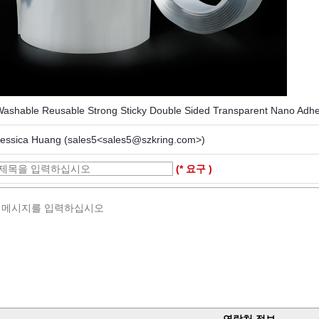
ashable Reusable Strong Sticky Double Sided Transparent Nano Adhe
Jessica Huang (sales5<sales5@szkring.com>)
(* 요구 )