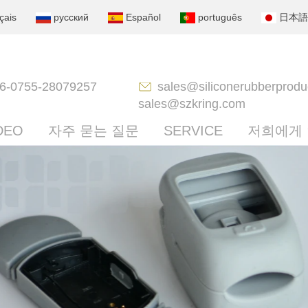
çais
русский
Español
português
日本語
6-0755-28079257
sales@siliconerubberprodu
sales@szkring.com
DEO
자주 묻는 질문
SERVICE
저희에게