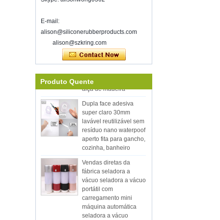
Bem-vindo a encontrar-se conosco no
home show inspirado, McCormick
E-mail:
Place Chicago IL USA.Booth N6819.
alison@siliconerubberproducts.com
Selador de vácuo de armazenamento
Eco-amigável venda
alison@szkring.com
quente 12pcs Silicon
de alimentos
Kitchen Utensílio
Boa sorte com o seu trabalho durante
conjunto com cubeta
todo o ano novo
cozinhar utensílio com
Shenzhen Kring reabriu em
alça de madeira
Produto Quente
8 alimentado.2022. Para mais
Dupla face adesiva
informações de bussiness, entre em
super claro 30mm
contato com Wendy.E-mail:
lavável reutilizável sem
sales5@kring.com Tel / WhatsApp: +8
resíduo nano waterpoof
...
aperto fita para gancho,
cozinha, banheiro
Vendas diretas da
fábrica seladora a
vácuo seladora a vácuo
portátil com
carregamento mini
máquina automática
seladora a vácuo