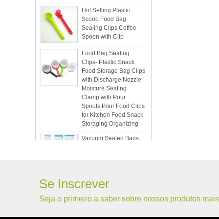
Hot Selling Plastic
Scoop Food Bag
Sealing Clips Coffee
Spoon with Clip
Food Bag Sealing
Clips- Plastic Snack
Food Storage Bag Clips
with Discharge Nozzle
Moisture Sealing
Clamp with Pour
Spouts Pour Food Clips
for Kitchen Food Snack
Storaging Organizing
Vacuum Sealed Bags
Kitchen Food
Packaging Seal Bags
Food Saving Vacuum
Bag Storage
ISR PC sunction cup
Se Inscrever
Seja o primeiro a saber sobre nossos produtos mais