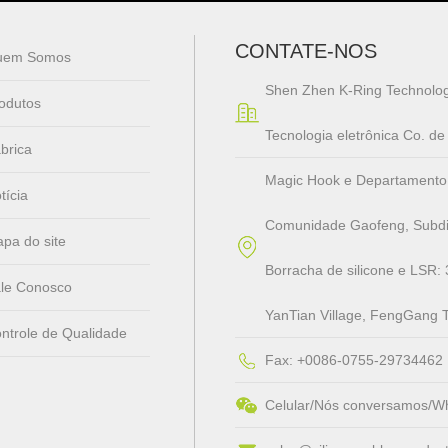
CONTATE-NOS
uem Somos
Shen Zhen K-Ring Technolog
odutos
Tecnologia eletrônica Co. d
brica
Magic Hook e Departamento de 
tícia
Comunidade Gaofeng, Subdis
pa do site
Borracha de silicone e LSR: 
le Conosco
YanTian Village, FengGang 
ntrole de Qualidade
Fax: +0086-0755-29734462
Celular/Nós conversamos/W