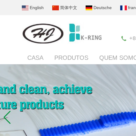
English
简体中文
Deutsche
fran
+8
CASA
PRODUTOS
QUEM SOM