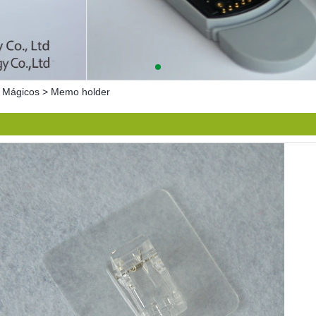
 Mágicos
>
Memo holder