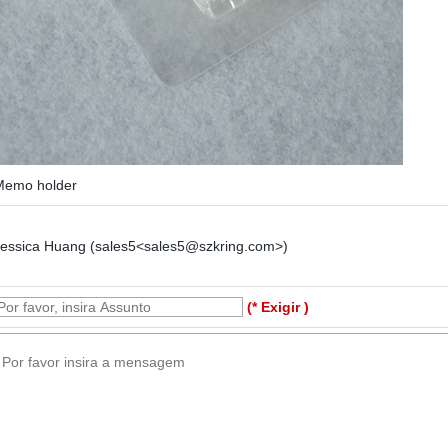
Memo holder
Jessica Huang (sales5<sales5@szkring.com>)
(* Exigir )