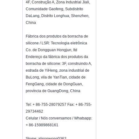
4F, Construção A, Zona Industrial Jiali,
sealer, we have two versions, updated
Comunidade Gaofeng, Subdistrito
version with theautomatically vacuum
sensor...
DaLang, Distrito Longhua, Shenzhen,
China
K-Ring's booth number N6819 - The
Inspired Home Show,McCormick Place,
Chicago, IL, March 5-7, 20
Fábrica dos produtos da borracha de
We are going toattend The Inspired
silicone / LSR: Tecnologia eletrônica
Home Show,McCormick Place,
Co. de Dongguan Hongjun, ltd
Chicago, IL, March 5-7, 2022,booth
Endereço da fábrica dos produtos da
number N6819, welcome to visit
borracha de silicone: 3F, construindo A,
us. Best Choice To K...
estrada de YiHeng, zona industrial de
Como manter o vinho fresco?
BuLong, vila de YanTian, ​​cidade de
Não beber muito, mesmo que seja bom
FengGang, cidade de DongGuan,
vinho.Como manter o vinho fresco?
província de GuangDong, China
Portanto, precisamos de uma rolha de
garrafa de vinho hermética.Garrafa de
vinho de silicone ...
Tel: + 86-755-28079257 Fax: + 86-755-
29734462
2018 HK mega show convite
Participaremos do Mega Show Part
Celular / Nós conversamos / Whatsapp:
1 de Hong Kong em 20 a 23 de outubro
+ 86-15989868161
de 2018, o número é 3E-C33,
esperando por sua chegada!
Skype: alisonwong0362