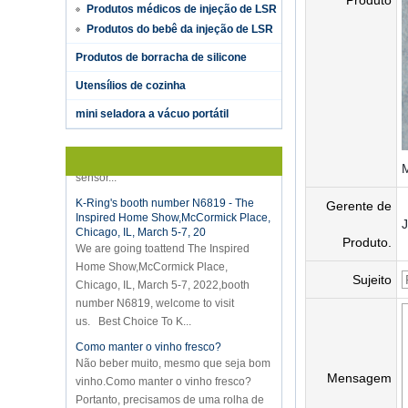
Produto
Produtos médicos de injeção de LSR
Produtos do bebê da injeção de LSR
Produtos de borracha de silicone
Hot selling products
Utensílios de cozinha
Hot selling products :portable mini
vacuum sealer 1) For the vacuum
mini seladora a vácuo portátil
sealer, we have two versions, updated
version with theautomatically vacuum
sensor...
K-Ring's booth number N6819 - The
Inspired Home Show,McCormick Place,
Gerente de
Chicago, IL, March 5-7, 20
We are going toattend The Inspired
Produto.
Home Show,McCormick Place,
Chicago, IL, March 5-7, 2022,booth
Sujeito
number N6819, welcome to visit
us. Best Choice To K...
Como manter o vinho fresco?
Não beber muito, mesmo que seja bom
vinho.Como manter o vinho fresco?
Mensagem
Portanto, precisamos de uma rolha de
garrafa de vinho hermética.Garrafa de