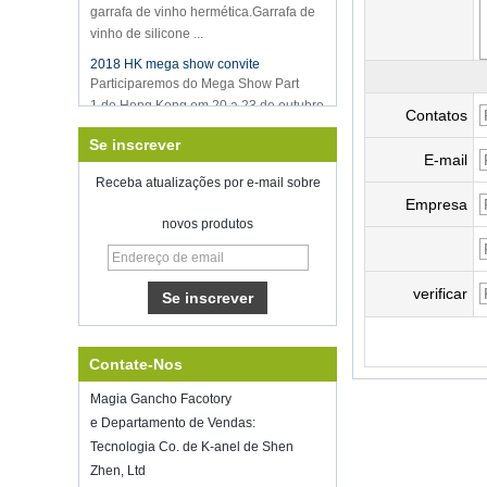
vinho de silicone ...
2018 HK mega show convite
Participaremos do Mega Show Part
1 de Hong Kong em 20 a 23 de outubro
de 2018, o número é 3E-C33,
Contatos
esperando por sua chegada!
Se inscrever
Bem-vindo a encontrar-se conosco no
E-mail
home show inspirado, McCormick
Receba atualizações por e-mail sobre
Place Chicago IL USA.Booth N6819.
Empresa
Selador de vácuo de armazenamento
novos produtos
de alimentos
Boa sorte com o seu trabalho durante
todo o ano novo
verificar
Shenzhen Kring reabriu em
8 alimentado.2022. Para mais
informações de bussiness, entre em
Contate-Nos
contato com Wendy.E-mail:
sales5@kring.com Tel / WhatsApp: +8
Magia Gancho Facotory
...
e Departamento de Vendas:
Hot selling products
Tecnologia Co. de K-anel de Shen
Hot selling products :portable mini
Zhen, Ltd
vacuum sealer 1) For the vacuum