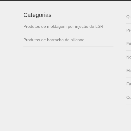
lsr Injection lsr+nylon
over-molding respirator
Categorias
Q
Produtos de moldagem por injeção de LSR
PC over-molding
Pr
keypad
Produtos de borracha de silicone
Fá
Lsr injection massager
No
Ma
Wrist band
Fa
Co
Baby Spoons Soft
Silicone Baby Spoon
Set for Feeding
Sealing Ring