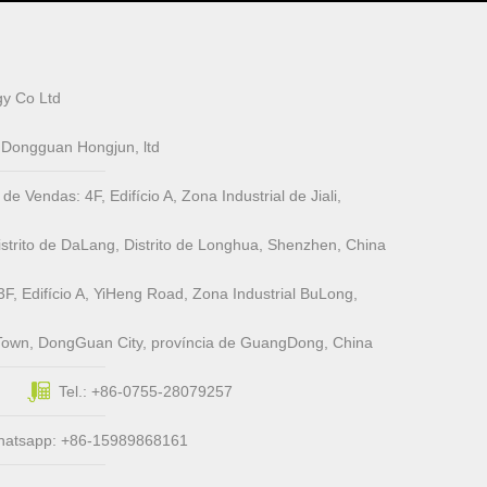
y Co Ltd
e Dongguan Hongjun, ltd
Vendas: 4F, ​​Edifício A, Zona Industrial de Jiali,
trito de DaLang, Distrito de Longhua, Shenzhen, China
3F, Edifício A, YiHeng Road, Zona Industrial BuLong,
Town, DongGuan City, província de GuangDong, China
Tel.: +86-0755-28079257
hatsapp: +86-15989868161