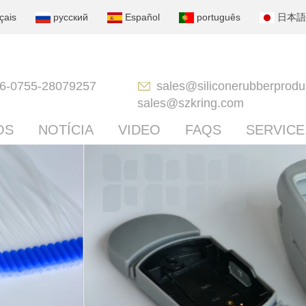
çais
русский
Español
português
日本語
6-0755-28079257
sales@siliconerubberprodu
sales@szkring.com
OS
NOTÍCIA
VIDEO
FAQS
SERVICE