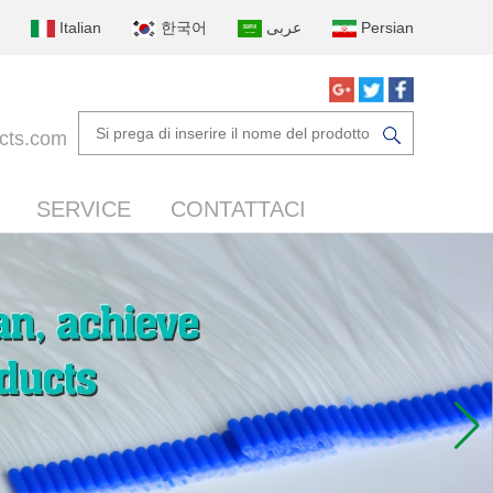
Italian
한국어
عربى
Persian
cts.com
SERVICE
CONTATTACI