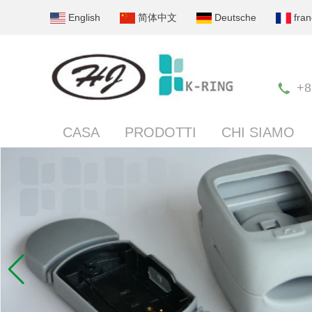
English
简体中文
Deutsche
fran
+8
CASA
PRODOTTI
CHI SIAMO