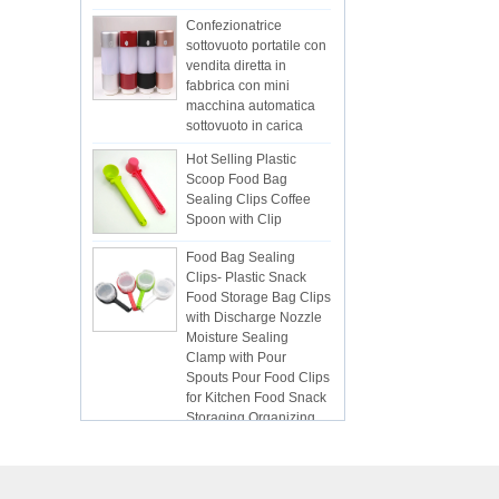
Confezionatrice
sottovuoto portatile con
vendita diretta in
fabbrica con mini
macchina automatica
sottovuoto in carica
Hot Selling Plastic
Scoop Food Bag
Sealing Clips Coffee
Spoon with Clip
Food Bag Sealing
Clips- Plastic Snack
Food Storage Bag Clips
with Discharge Nozzle
Moisture Sealing
Clamp with Pour
Spouts Pour Food Clips
for Kitchen Food Snack
Storaging Organizing
Vacuum Sealed Bags
Kitchen Food
Packaging Seal Bags
Food Saving Vacuum