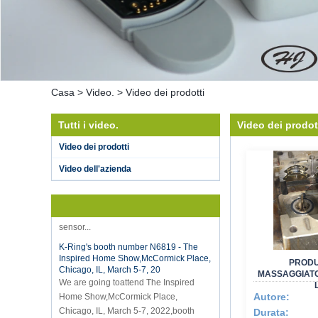
Casa
>
Video.
>
Video dei prodotti
Tutti i video.
Video dei prodot
Hot selling products
Video dei prodotti
Hot selling products :portable mini
Video dell'azienda
vacuum sealer 1) For the vacuum
sealer, we have two versions, updated
version with theautomatically vacuum
sensor...
K-Ring's booth number N6819 - The
Inspired Home Show,McCormick Place,
Chicago, IL, March 5-7, 20
PRODU
We are going toattend The Inspired
MASSAGGIATOR
Home Show,McCormick Place,
Autore:
Chicago, IL, March 5-7, 2022,booth
Durata:
number N6819, welcome to visit