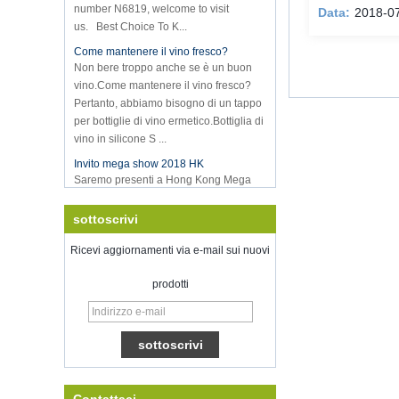
Data:
2018-0
us. Best Choice To K...
Come mantenere il vino fresco?
Non bere troppo anche se è un buon
vino.Come mantenere il vino fresco?
Pertanto, abbiamo bisogno di un tappo
per bottiglie di vino ermetico.Bottiglia di
vino in silicone S ...
Invito mega show 2018 HK
Saremo presenti a Hong Kong Mega
Show Part 1 sul 20-23 ottobre 2018, sia
il numero è 3E-C33, in attesa che il tuo
sottoscrivi
comming!
Benvenuto per incontrarci nello show
Ricevi aggiornamenti via e-mail sui nuovi
home ispirato, McCormick Place
Chicago Il USA.Booth N6819.
prodotti
Sigillatore per vuoto di stoccaggio
alimentare
Buona fortuna con il tuo lavoro per tutto
il nuovo anno
Shenzhen Kring è riaprezzato su 8-
nutriti.2022. Per ulteriori informazioni
sull'autobus, si prega di contattare