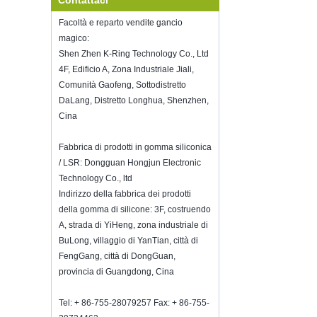
Contattaci
Wendy.E-mail: sales5@kring.com Tel
Facoltà e reparto vendite gancio
/ Whatsapp: +8 ...
magico:
Hot selling products
Shen Zhen K-Ring Technology Co., Ltd
Hot selling products :portable mini
4F, Edificio A, Zona Industriale Jiali,
vacuum sealer 1) For the vacuum
Comunità Gaofeng, Sottodistretto
sealer, we have two versions, updated
DaLang, Distretto Longhua, Shenzhen,
version with theautomatically vacuum
sensor...
Cina
K-Ring's booth number N6819 - The
Inspired Home Show,McCormick Place,
Fabbrica di prodotti in gomma siliconica
Chicago, IL, March 5-7, 20
/ LSR: Dongguan Hongjun Electronic
We are going toattend The Inspired
Technology Co., ltd
Home Show,McCormick Place,
Indirizzo della fabbrica dei prodotti
Chicago, IL, March 5-7, 2022,booth
della gomma di silicone: 3F, costruendo
number N6819, welcome to visit
A, strada di YiHeng, zona industriale di
us. Best Choice To K...
BuLong, villaggio di YanTian, ​​città di
Come mantenere il vino fresco?
FengGang, città di DongGuan,
Non bere troppo anche se è un buon
provincia di Guangdong, Cina
vino.Come mantenere il vino fresco?
Pertanto, abbiamo bisogno di un tappo
per bottiglie di vino ermetico.Bottiglia di
Tel: + 86-755-28079257 Fax: + 86-755-