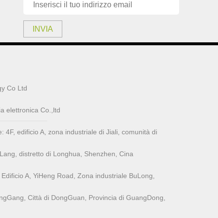
INVIA
y Co Ltd
elettronica Co.,ltd
F, ​​edificio A, zona industriale di Jiali, comunità di
aLang, distretto di Longhua, Shenzhen, Cina
Edificio A, YiHeng Road, Zona industriale BuLong,
i FengGang, Città di DongGuan, Provincia di GuangDong,