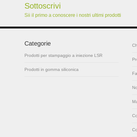
Sottoscrivi
Bag Storage
ISR PC sunction cup
Sii il primo a conoscere i nostri ultimi prodotti
lsr Injection lsr+nylon
Categorie
Ch
over-molding respirator
Prodotti per stampaggio a iniezione LSR
Pr
PC over-molding
Prodotti in gomma siliconica
keypad
Fa
No
Lsr injection massager
Ma
Co
Wrist band
Co