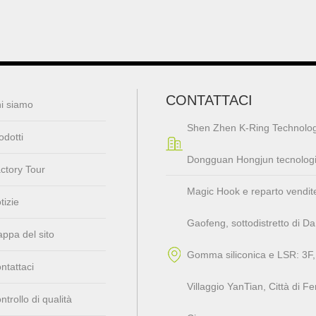
CONTATTACI
i siamo
Shen Zhen K-Ring Technolog
odotti
Dongguan Hongjun tecnologia 
ctory Tour
Magic Hook e reparto vendite: 4
tizie
Gaofeng, sottodistretto di D
ppa del sito
Gomma siliconica e LSR: 3F, 
ntattaci
Villaggio YanTian, ​​Città d
ntrollo di qualità