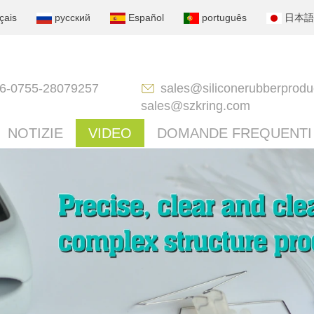
çais
русский
Español
português
日本語
6-0755-28079257
sales@siliconerubberprodu
sales@szkring.com
NOTIZIE
VIDEO
DOMANDE FREQUENTI