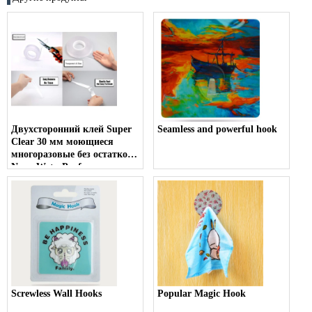
Двухсторонний клей Super
Seamless and powerful hook
Clear 30 мм моющиеся
многоразовые без остатков
Nano WaterPoof ручка
ленты для крючка, кухня,
ванная комната
Screwless Wall Hooks
Popular Magic Hook