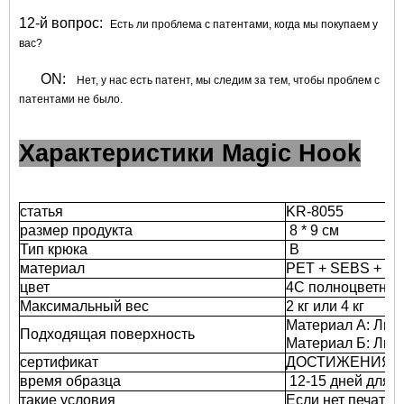
12-й вопрос:
Есть ли проблема с патентами, когда мы покупаем у
вас?
ON:
Нет, у нас есть патент, мы следим за тем, чтобы проблем с
патентами не было.
Характеристики Magic Hook
статья
KR-8055
размер продукта
8 * 9 см
Тип крюка
В
материал
PET + SEBS + PC
цвет
4C полноцветны
Максимальный вес
2 кг или 4 кг
Материал A: Люба
Подходящая поверхность
Материал Б: Люба
сертификат
ДОСТИЖЕНИЯ
время образца
12-15 дней для O
такие условия
Если нет печати 