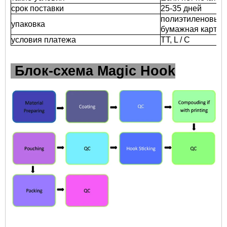
срок поставки
25-35 дней
полиэтиленовый п
упаковка
бумажная карточк
условия платежа
TT, L / C
Блок-схема Magic Hook