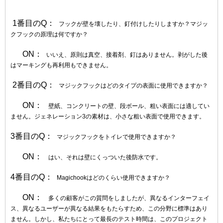
1番目のQ：
フックが壁を壊したり、釘付けしたりしますか？マジッ
クフックの原理は何ですか？
ON：
いいえ、原則は真空、接着剤、釘はありません。剥がした後
はマーキングも再利用もできません。
2番目のQ：
マジックフックはどのタイプの表面に使用できますか？
ON：
壁紙、コンクリートの壁、段ボール、粗い表面には適してい
ません。ジェネレーション3の素材は、小さな粗い表面で使用できます。
3番目のQ：
マジックフックをトイレで使用できますか？
ON：
はい、それは壁にくっついた後防水です。
4番目のQ：
Magichookはどのくらい使用できますか？
ON：
多くの顧客がこの質問をしましたが、異なるインターフェイ
ス、異なるユーザーが異なる結果をもたらすため、この分野に標準はあり
ません。しかし、私たちにとって最長のテスト時間は、このプロジェクト