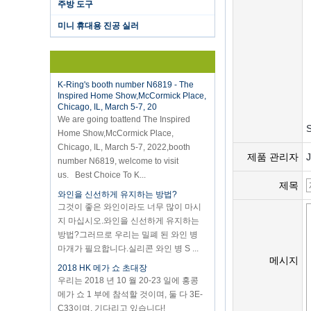
주방 도구
vacuum sealer 1) For the vacuum
sealer, we have two versions, updated
미니 휴대용 진공 실러
version with theautomatically vacuum
sensor...
K-Ring's booth number N6819 - The
Inspired Home Show,McCormick Place,
Chicago, IL, March 5-7, 20
We are going toattend The Inspired
Home Show,McCormick Place,
S
Chicago, IL, March 5-7, 2022,booth
number N6819, welcome to visit
제품 관리자
us. Best Choice To K...
와인을 신선하게 유지하는 방법?
제목
그것이 좋은 와인이라도 너무 많이 마시
지 마십시오.와인을 신선하게 유지하는
방법?그러므로 우리는 밀폐 된 와인 병
마개가 필요합니다.실리콘 와인 병 S ...
2018 HK 메가 쇼 초대장
메시지
우리는 2018 년 10 월 20-23 일에 홍콩
메가 쇼 1 부에 참석할 것이며, 둘 다 3E-
C33이며, 기다리고 있습니다!