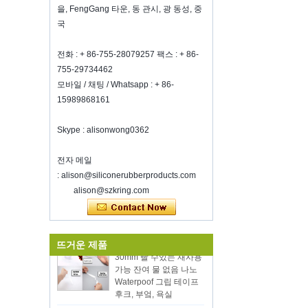
을, FengGang 타운, 동 관시, 광 동성, 중
number N6819, welcome to visit
us. Best Choice To K...
국
와인을 신선하게 유지하는 방법?
전화 : + 86-755-28079257 팩스 : + 86-
그것이 좋은 와인이라도 너무 많이 마시
지 마십시오.와인을 신선하게 유지하는
755-29734462
방법?그러므로 우리는 밀폐 된 와인 병
모바일 / 채팅 / Whatsapp : + 86-
마개가 필요합니다.실리콘 와인 병 S ...
15989868161
2018 HK 메가 쇼 초대장
우리는 2018 년 10 월 20-23 일에 홍콩
Skype : alisonwong0362
메가 쇼 1 부에 참석할 것이며, 둘 다 3E-
C33이며, 기다리고 있습니다!
전자 메일
친환경 뜨거운 뜨거운 판
영감을받은 홈 쇼에서 우리와 만나는 것
: alison@siliconerubberproducts.com
매 12pcs 실리콘 주방기
을 환영합니다, McCormick Place
alison@szkring.com
Chicago IL USA.부스 N6819.
구는 양동이와 나무 손잡
식품 저장 진공 실러
이와기구를 요리와 설정
새해 전체에 걸쳐 당신의 일에 행운을 빈
양면 접착제 슈퍼 클리어
다
뜨거운 제품
30mm 빨 수있는 재사용
심천 Kring은 8 온료에 다시 열립니
가능 잔여 물 없음 나노
다.2022. 더 많은 Bussiness 정보를 보려
Waterpoof 그립 테이프
면 Wendy에 문의하십시오.전자 메일
후크, 부엌, 욕실
: sales5@kring.com 전화 / Whatsapp
공장 직접 판매 진공 실
: +8 ...