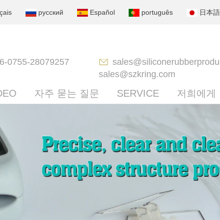
çais
русский
Español
português
日本語
6-0755-28079257
sales@siliconerubberprodu
sales@szkring.com
DEO
자주 묻는 질문
SERVICE
저희에게