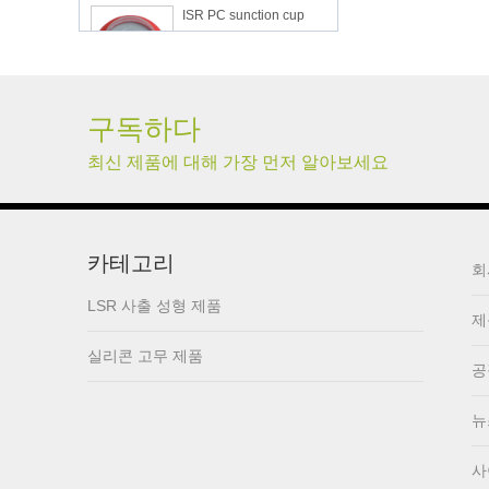
lsr Injection lsr+nylon
over-molding respirator
구독하다
최신 제품에 대해 가장 먼저 알아보세요
PC over-molding
keypad
카테고리
회
Lsr injection massager
LSR 사출 성형 제품
제
실리콘 고무 제품
공
Wrist band
뉴
사
Baby Spoons Soft