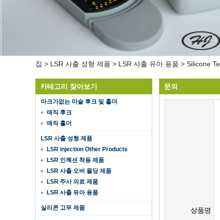
집
>
LSR 사출 성형 제품
>
LSR 사출 유아 용품
>
Silicone T
카테고리 찾아보기
문의
마크가없는 마술 후크 및 홀더
매직 후크
매직 홀더
LSR 사출 성형 제품
LSR injection Other Products
LSR 인젝션 착용 제품
LSR 사출 오버 몰딩 제품
LSR 주사 의료 제품
LSR 사출 유아 용품
실리콘 고무 제품
Hot selling products
상품명
Hot selling products :portable mini