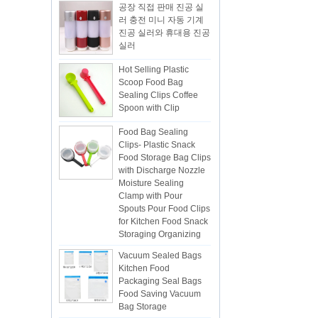
러 충전 미니 자동 기계
진공 실러와 휴대용 진공
실러
Hot Selling Plastic
Scoop Food Bag
Sealing Clips Coffee
Spoon with Clip
Food Bag Sealing
Clips- Plastic Snack
Food Storage Bag Clips
with Discharge Nozzle
Moisture Sealing
Clamp with Pour
Spouts Pour Food Clips
for Kitchen Food Snack
Storaging Organizing
Vacuum Sealed Bags
Kitchen Food
Packaging Seal Bags
Food Saving Vacuum
Bag Storage
ISR PC sunction cup