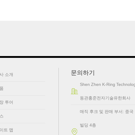
문의하기
사 소개
Shen Zhen K-Ring Technolog
품
동관홍준전자기술유한회사
장 투어
매직 후크 및 판매 부서: 중국 심천
스
빌딩 4층
이트 맵