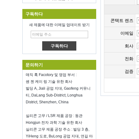
영감을받은 홈 쇼에서 우리와 만나는 것
을 환영합니다, McCormick Place
Chicago IL USA.부스 N6819.
구독하다
식품 저장 진공 실러
콘택트 렌즈
새 제품에 대한 이메일 업데이트 받기
새해 전체에 걸쳐 당신의 일에 행운을 빈
다
이메일
심천 Kring은 8 온료에 다시 열립니
다.2022. 더 많은 Bussiness 정보를 보려
회사
면 Wendy에 문의하십시오.전자 메일
: sales5@kring.com 전화 / Whatsapp
전화
: +8 ...
문의하기
Hot selling products
검증
매직 훅 Facotory 및 영업 부서 :
Hot selling products :portable mini
쉔 젠 케이 링 기술 유한 회사
vacuum sealer 1) For the vacuum
sealer, we have two versions, updated
빌딩 A, Jiali 공업 지대, Gaofeng 커뮤니
version with theautomatically vacuum
티, DaLang Sub-District, Longhua
sensor...
District, Shenzhen, China
K-Ring's booth number N6819 - The
Inspired Home Show,McCormick Place,
실리콘 고무 / LSR 제품 공장 : 동관
Chicago, IL, March 5-7, 20
Hongjun 전자 과학 기술 유한 회사
We are going toattend The Inspired
실리콘 고무 제품 공장 주소 : 빌딩 3 층,
Home Show,McCormick Place,
YiHeng 도로, BuLong 공업 지대, 연길 마
Chicago, IL, March 5-7, 2022,booth