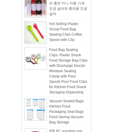
진공 실러와 휴대용 진공
실러
Hot Selling Plastic
Scoop Food Bag
Sealing Clips Coffee
Spoon with Clip
Food Bag Sealing
Clips- Plastic Snack
Food Storage Bag Clips
with Discharge Nozzle
Moisture Sealing
Clamp with Pour
Spouts Pour Food Clips
for Kitchen Food Snack
Storaging Organizing
Vacuum Sealed Bags
Kitchen Food
Packaging Seal Bags
Food Saving Vacuum
Bag Storage
ISR PC sunction cup