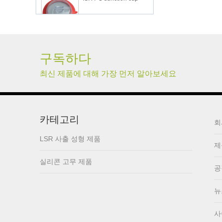
lsr Injection lsr+nylon
over-molding respirator
구독하다
최신 제품에 대해 가장 먼저 알아보세요
PC over-molding
keypad
카테고리
Lsr injection massager
회
LSR 사출 성형 제품
제
실리콘 고무 제품
Wrist band
공
뉴
Baby Spoons Soft
사
Silicone Baby Spoon