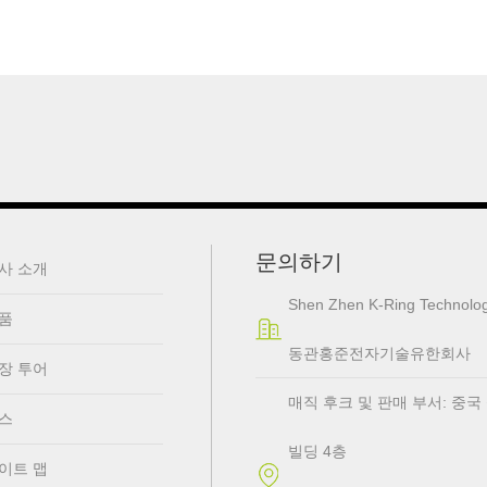
문의하기
사 소개
Shen Zhen K-Ring Technolog
품
동관홍준전자기술유한회사
장 투어
매직 후크 및 판매 부서: 중국 심천
스
빌딩 4층
이트 맵