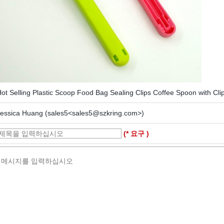
ot Selling Plastic Scoop Food Bag Sealing Clips Coffee Spoon with Cli
Jessica Huang (sales5<sales5@szkring.com>)
(* 요구 )