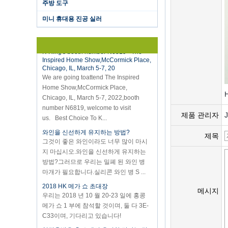
주방 도구
sealer, we have two versions, updated
version with theautomatically vacuum
미니 휴대용 진공 실러
sensor...
K-Ring's booth number N6819 - The
Inspired Home Show,McCormick Place,
Chicago, IL, March 5-7, 20
We are going toattend The Inspired
Home Show,McCormick Place,
Chicago, IL, March 5-7, 2022,booth
H
number N6819, welcome to visit
us. Best Choice To K...
제품 관리자
와인을 신선하게 유지하는 방법?
그것이 좋은 와인이라도 너무 많이 마시
제목
지 마십시오.와인을 신선하게 유지하는
방법?그러므로 우리는 밀폐 된 와인 병
마개가 필요합니다.실리콘 와인 병 S ...
2018 HK 메가 쇼 초대장
우리는 2018 년 10 월 20-23 일에 홍콩
메시지
메가 쇼 1 부에 참석할 것이며, 둘 다 3E-
C33이며, 기다리고 있습니다!
영감을받은 홈 쇼에서 우리와 만나는 것