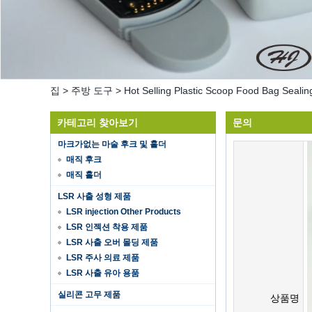
집
>
주방 도구
>
Hot Selling Plastic Scoop Food Bag Sealin
카테고리 찾아보기
문의
마크가없는 마술 후크 및 홀더
매직 후크
매직 홀더
LSR 사출 성형 제품
LSR injection Other Products
LSR 인젝션 착용 제품
LSR 사출 오버 몰딩 제품
LSR 주사 의료 제품
LSR 사출 유아 용품
Hot selling products
실리콘 고무 제품
Hot selling products :portable mini
상품명
vacuum sealer 1) For the vacuum