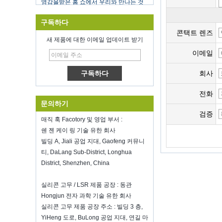
을 환영합니다, McCormick Place
Chicago IL USA.부스 N6819.
식품 저장 진공 실러
구독하다
새해 전체에 걸쳐 당신의 일에 행운을 빈
콘택트 렌즈
다
새 제품에 대한 이메일 업데이트 받기
심천 Kring은 8 온료에 다시 열립니
이메일
다.2022. 더 많은 Bussiness 정보를 보려
면 Wendy에 문의하십시오.전자 메일
회사
: sales5@kring.com 전화 / Whatsapp
: +8 ...
전화
Hot selling products
문의하기
Hot selling products :portable mini
검증
매직 훅 Facotory 및 영업 부서 :
vacuum sealer 1) For the vacuum
sealer, we have two versions, updated
쉔 젠 케이 링 기술 유한 회사
version with theautomatically vacuum
빌딩 A, Jiali 공업 지대, Gaofeng 커뮤니
sensor...
티, DaLang Sub-District, Longhua
District, Shenzhen, China
K-Ring's booth number N6819 - The
Inspired Home Show,McCormick Place,
Chicago, IL, March 5-7, 20
실리콘 고무 / LSR 제품 공장 : 동관
We are going toattend The Inspired
Hongjun 전자 과학 기술 유한 회사
Home Show,McCormick Place,
실리콘 고무 제품 공장 주소 : 빌딩 3 층,
Chicago, IL, March 5-7, 2022,booth
YiHeng 도로, BuLong 공업 지대, 연길 마
number N6819, welcome to visit