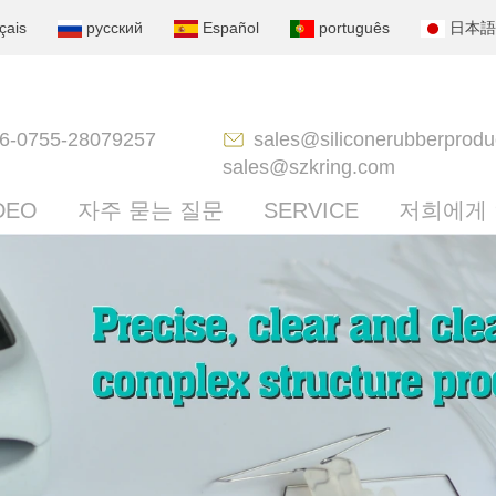
çais
русский
Español
português
日本語
6-0755-28079257
sales@siliconerubberprodu
sales@szkring.com
DEO
자주 묻는 질문
SERVICE
저희에게