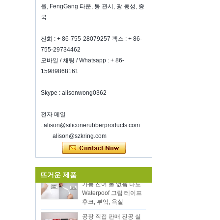
us. Best Choice To K...
을, FengGang 타운, 동 관시, 광 동성, 중
국
와인을 신선하게 유지하는 방법?
그것이 좋은 와인이라도 너무 많이 마시
지 마십시오.와인을 신선하게 유지하는
전화 : + 86-755-28079257 팩스 : + 86-
방법?그러므로 우리는 밀폐 된 와인 병
755-29734462
마개가 필요합니다.실리콘 와인 병 S ...
모바일 / 채팅 / Whatsapp : + 86-
15989868161
2018 HK 메가 쇼 초대장
우리는 2018 년 10 월 20-23 일에 홍콩
메가 쇼 1 부에 참석할 것이며, 둘 다 3E-
Skype : alisonwong0362
C33이며, 기다리고 있습니다!
친환경 뜨거운 뜨거운 판
영감을받은 홈 쇼에서 우리와 만나는 것
전자 메일
을 환영합니다, McCormick Place
매 12pcs 실리콘 주방기
: alison@siliconerubberproducts.com
Chicago IL USA.부스 N6819.
구는 양동이와 나무 손잡
alison@szkring.com
식품 저장 진공 실러
이와기구를 요리와 설정
새해 전체에 걸쳐 당신의 일에 행운을 빈
양면 접착제 슈퍼 클리어
다
30mm 빨 수있는 재사용
심천 Kring은 8 온료에 다시 열립니
뜨거운 제품
가능 잔여 물 없음 나노
다.2022. 더 많은 Bussiness 정보를 보려
Waterpoof 그립 테이프
면 Wendy에 문의하십시오.전자 메일
후크, 부엌, 욕실
: sales5@kring.com 전화 / Whatsapp
공장 직접 판매 진공 실
: +8 ...
러 충전 미니 자동 기계