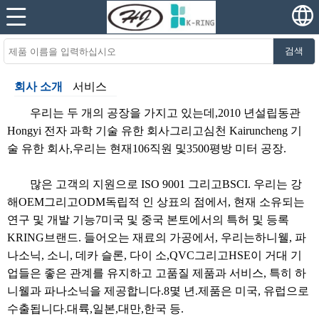
검색
회사 소개
서비스
우리는 두 개의 공장을 가지고 있는데,
2010 년
설립
동관
Hongyi 전자 과학 기술 유한 회사
그리고
심천 Kairuncheng 기
술 유한 회사
,
우리는 현재
106
직원 및
3500
평방 미터 공장.
많은 고객의 지원으로
ISO 9001
그리고
BSCI
.
우리는 강
해
OEM
그리고
ODM
독립적 인 상표의 점에서, 현재 소유되는
연구 및 개발 기능
7
미국 및 중국 본토에서의 특허 및 등록
KRING
브랜드. 들어오는 재료의 가공에서, 우리는
하니웰, 파
나소닉, 소니, 데카 슬론, 다이 소,
QVC
그리고
HSE
이 거대 기
업들은 좋은 관계를 유지하고 고품질 제품과 서비스, 특히 하
니웰과 파나소닉을 제공합니다.
8
몇 년.
제품은 미국, 유럽으로
수출됩니다.
대륙
,
일본,
대만
,
한국 등
.