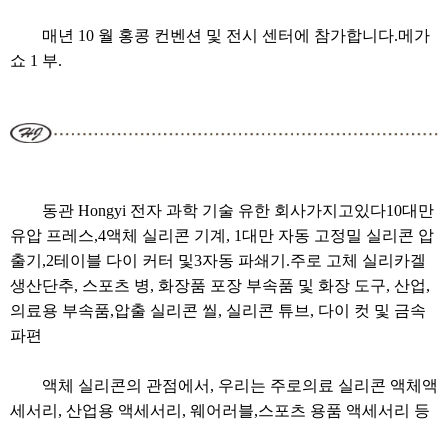
매년 10 월 홍콩 컨벤션 및 전시 센터에 참가합니다.
메가
쇼 1 부
.
동관 Hongyi 전자 과학 기술 유한 회사
가지고있다
10
대만
유압 프레스,
4
액체 실리콘 기계
, 1
대만 자동 고정밀 실리콘 압
출기,
2
테이블 다이 커터 및
3
자동 파쇄기.
주로 고체 실리카겔
생산
단추, 스포츠 병, 화장품 포장 부속품 및 화장 도구, 산업,
의료용 부속품
,
압출 실리콘 씰, 실리콘 튜브, 다이 컷 및 금속
파편
액체 실리콘의 관점에서, 우리는 주로
의료 실리콘 액체
액
세서리
, 산업용 액세서리, 웨어러블,
스포츠 용품 액세서리 등