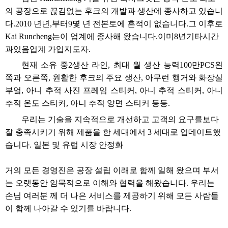
의 공장으로 끊김없는 후크의 개발과 생산에 종사하고 있습니
다.
2010 년
년,
부터
9
몇 년 전
본토에 흔적이 없습니다.
그 이후로
Kai Runcheng는이 업계에 종사해 왔습니다.
이미
8
년
기타
시간
과
있음
업계 가입
지도자
.
현재 소유 중
2
생산 라인, 최대 월 생산 능력
100
만
PCS
왼
쪽과 오른쪽, 원활한 후크의 주요 생산, 아무런 행거와 화장실
부엌, 아니 추적 사진 프레임 스티커, 아니 추적 스티커, 아니
추적 온도 스티커, 아니 추적 양면 스티커 등등.
우리는 기술을 지속적으로 개선하고 고객의 요구를보다
잘 충족시키기 위해 제품을 한 세대에서 3 세대로 업데이트했
습니다. 일본 및 유럽 시장 안정화
거의 모든 경영진은 공장 설립 이래로 함께 일해 왔으며 부서
는 오랫동안 암묵적으로 이해와 협력을 해왔습니다. 우리는
손님 여러분 께 더 나은 서비스를 제공하기 위해 모든 사람들
이 함께 나아갈 수 있기를 바랍니다.