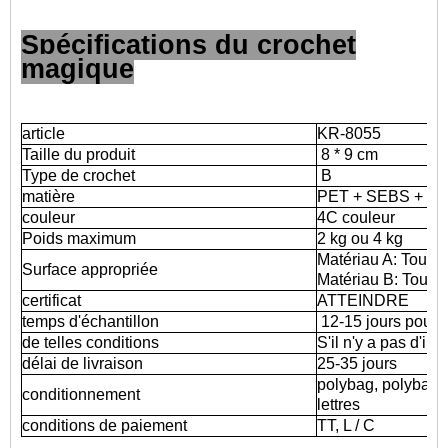
Spécifications du crochet
magique
article
KR-8055
Taille du produit
8 * 9 cm
Type de crochet
B
matière
PET + SEBS + PC
couleur
4C couleur
Poids maximum
2 kg ou 4 kg
Matériau A: Toute s
Surface appropriée
Matériau B: Toute 
certificat
ATTEINDRE
temps d'échantillon
12-15 jours pour 
de telles conditions
S'il n'y a pas d'i
délai de livraison
25-35 jours
polybag, polybag + 
conditionnement
lettres
conditions de paiement
TT, L / C