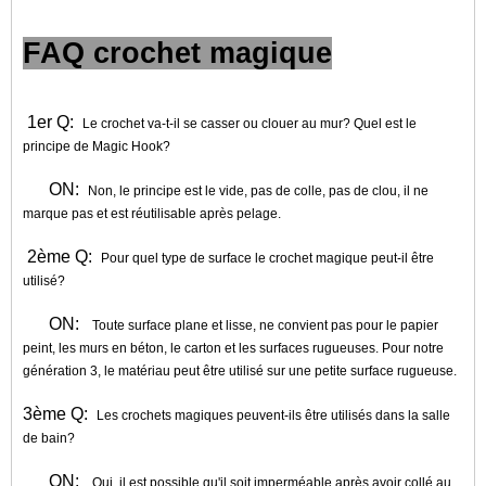
FAQ crochet magique
1er Q:
Le crochet va-t-il se casser ou clouer au mur? Quel est le
principe de Magic Hook?
ON:
Non, le principe est le vide, pas de colle, pas de clou, il ne
marque pas et est réutilisable après pelage.
2ème Q:
Pour quel type de surface le crochet magique peut-il être
utilisé?
ON:
Toute surface plane et lisse, ne convient pas pour le papier
peint, les murs en béton, le carton et les surfaces rugueuses. Pour notre
génération 3, le matériau peut être utilisé sur une petite surface rugueuse.
3ème Q:
Les crochets magiques peuvent-ils être utilisés dans la salle
de bain?
ON:
Oui, il est possible qu'il soit imperméable après avoir collé au