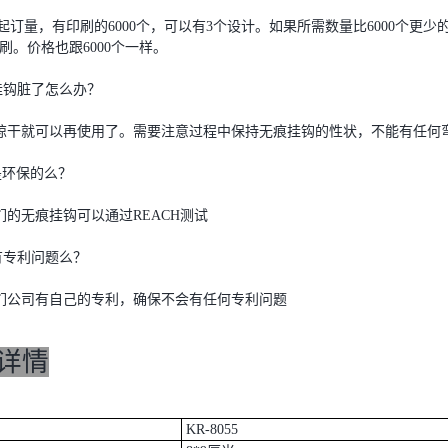
起订量，有印刷的6000个，可以有3个设计。如果所需数量比6000个
刷。价格也跟6000个一样。
痕挂钩脏了怎么办？
晾干就可以再使用了。需要注意过程中保持无痕挂钩的性状，不能有任何
钩是环保的么？
的无痕挂钩可以通过REACH测试
钩有专利问题么？
们公司有自己的专利，确保不会有任何专利问题
详情
KR-8055