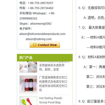
我们将于2018年10月20日至23日参加
电话：+ 86-755-28079257
香港Mega Show part 1，摊位号是3E-
6. Q：无痕挂钩
传真：+ 86-755-29734462
C33，欢迎参观！
手机/微信/ Whatsapp：+ 86-
欢迎在麦考克斯芝加哥伊利亚麦考克斯
A: 透明，白色
15989868161
展览会上与我们见面。展位N6819。
Skype：alisonwong0362
食品储物真空封口机
7. Q： 最大耐
电子邮件：
环保热卖12pcs硅厨房用
在新的一年里祝你的工作祝福
alison@siliconerubberproducts.com
具设置与桶炊具与木柄
深圳kring.已开工,2022年2月8日。订单
A：---材料A根
alison@szkring.com
信息请联系Wendy.
---材料B根尺寸
双面粘合剂超清透明
30mm可清洗可重复使用
8. Q：材料A和
热门产品
无残留纳米水皮胶带
钩，厨房，浴室
A：第一：两者
厂家直销销售真空封口
机便携式充电真空封口
第二：对比材料
机迷你自动机真空封口
机
第三：对比材料
Hot Selling Plastic
Scoop Food Bag
Sealing Clips Coffee
9. Q: 起订量是