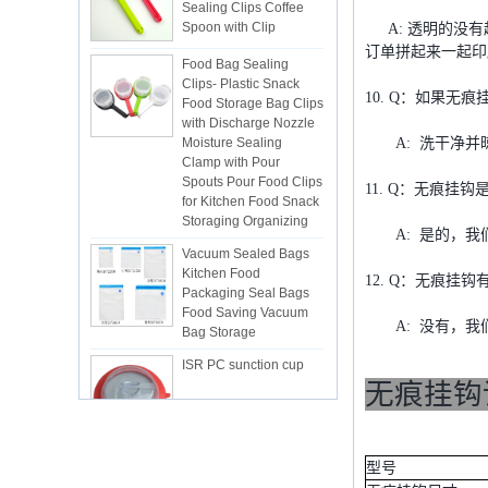
Spoon with Clip
A: 透明的没有
Food Bag Sealing
订单拼起来一起印
Clips- Plastic Snack
Food Storage Bag Clips
with Discharge Nozzle
10. Q：如果无
Moisture Sealing
Clamp with Pour
A: 洗干净并
Spouts Pour Food Clips
for Kitchen Food Snack
11. Q：无痕挂
Storaging Organizing
Vacuum Sealed Bags
A: 是的，我们
Kitchen Food
Packaging Seal Bags
12. Q：无痕挂
Food Saving Vacuum
Bag Storage
A: 没有，我
ISR PC sunction cup
无痕挂钩
lsr Injection lsr+nylon
over-molding respirator
型号