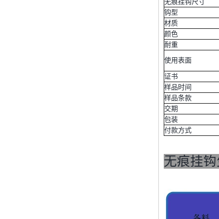
无痕挂钩尺寸
钩型
PC over-molding
材质
keypad
颜色
耐重
使用表面
Lsr injection massager
证书
样品时间
样品条款
Wrist band
交期
包装
付款方式
Baby Spoons Soft
Silicone Baby Spoon
无痕挂钩
Set for Feeding
Sealing Ring