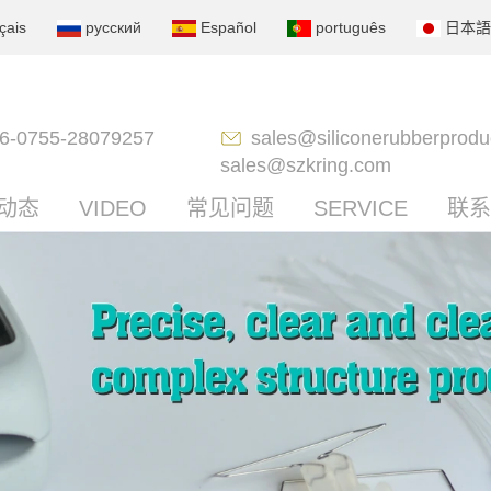
çais
русский
Español
português
日本語
6-0755-28079257
sales@siliconerubberprodu
sales@szkring.com
动态
VIDEO
常见问题
SERVICE
联系