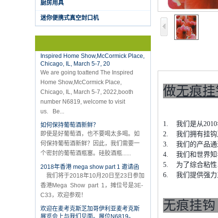
厨房用具
vacuum sealer 1) For the vacuum
sealer, we have two versions, updated
迷你便携式真空封口机
version with theautomatically...
K-Ring's booth number N6819 - The
Inspired Home Show,McCormick Place,
Chicago, IL, March 5-7, 20
We are going toattend The Inspired
Home Show,McCormick Place,
Chicago, IL, March 5-7, 2022,booth
做
无痕挂
number N6819, welcome to visit
us. Be...
如何保持葡萄酒新鲜？
即使是好葡萄酒，也不要喝太多喝。如
1. 我们是从2
何保持葡萄酒新鲜？因此，我们需要一
2. 我们拥有挂
个密封的葡萄酒瓶塞。硅胶酒瓶......
3. 我们的产品通
4. 我们和世界知
2018年香港 mega show part 1 邀请函
我们将于2018年10月20日至23日参加
5. 为了综合粘
香港Mega Show part 1，摊位号是3E-
6. 我们提供强
C33，欢迎参观！
欢迎在麦考克斯芝加哥伊利亚麦考克斯
无痕挂钩 
展览会上与我们见面。展位N6819。
食品储物真空封口机