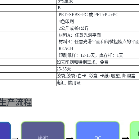
8*9厘米
B
PET+SEBS+PC 或 PET+PU+PC
4色印刷
2公斤或者4公斤
材料A：任意光滑平面
材料B：任意光滑平面和稍微粗糙点的平
REACH
印刷纸样：12-15天，库存样：1天
如无印刷和特别需求，免费
25-35天
胶袋,胶袋+白卡. 彩盒, 卡纸+吸塑, 邮购盒
电汇, 信用证
生产流程