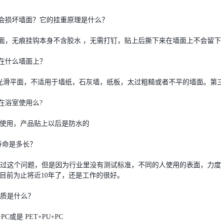
是否会损坏墙面？它的挂重原理是什么？
面，无痕挂钩本身不含胶水 ，无需打钉，贴上后撕下来在墙面上不会留
用在什么墙面上？
滑平面，不适用于墙纸，石灰墙，纸板，太过粗糙或者不平的墙面。第
能在浴室使用么?
使用，产品贴上以后是防水的
的寿命是多长？
过这个问题，但是因为行业里没有测试标准，不同的人使用的表面，力度
目前为止将近10年了，还是工作的很好。
的材质是什么？
PC或是 PET+PU+PC