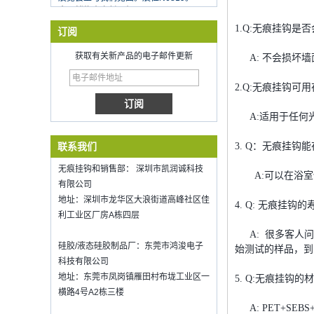
在新的一年里祝你的工作祝福
深圳kring.已开工,2022年2月8日。订单
1.Q:无痕挂钩
订阅
信息请联系Wendy.
获取有关新产品的电子邮件更新
A: 不会损坏墙
Hot selling products
Hot selling products :portable mini
vacuum sealer 1) For the vacuum
2.Q:无痕挂钩可
sealer, we have two versions, updated
version with theautomatically...
A:适用于任何光
K-Ring's booth number N6819 - The
Inspired Home Show,McCormick Place,
联系我们
3. Q：无痕挂钩
Chicago, IL, March 5-7, 20
We are going toattend The Inspired
无痕挂钩和销售部： 深圳市凯润诚科技
A:可以在浴室
Home Show,McCormick Place,
有限公司
Chicago, IL, March 5-7, 2022,booth
地址：深圳市龙华区大浪街道高峰社区佳
4. Q: 无痕挂钩
number N6819, welcome to visit
利工业区厂房A栋四层
us. Be...
A: 很多客人问
如何保持葡萄酒新鲜？
硅胶/液态硅胶制品厂：东莞市鸿浚电子
始测试的样品，到
即使是好葡萄酒，也不要喝太多喝。如
科技有限公司
何保持葡萄酒新鲜？因此，我们需要一
地址：东莞市凤岗镇雁田村布垅工业区一
5. Q:无痕挂钩
个密封的葡萄酒瓶塞。硅胶酒瓶......
横路4号A2栋三楼
2018年香港 mega show part 1 邀请函
A: PET+SEBS+