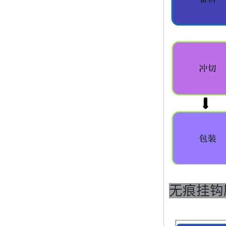
Lamp Type LSR Silicon
Nipple Pacifier & Food
Grade Baby Sleep
Soother Eco Friendly
Baby Pacifier
Baby LSR Wide Mouth
Peristaltic Nipple
Silicone Teething Toys
Baby Teether
Classico Bathroom
Shower Caddy for
Shampoo, Conditioner,
Soap Steel Wall
无痕挂钩
Shelf/Wall holder
Seamless and powerful
hook