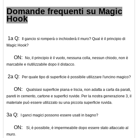
Domande frequenti su Magic
Hook
1a Q:
Il gancio si romperà o inchioderà il muro? Qual è il principio di
Magic Hook?
ON:
No, il principio è il vuoto, nessuna colla, nessun chiodo, non è
marcabile e riutilizzabile dopo il distacco.
2a Q:
Per quale tipo di superficie è possibile utilizzare l'uncino magico?
ON:
Qualsiasi superficie piana e liscia, non adatta a carta da parati,
pareti in cemento, cartone e superfici ruvide. Per la nostra generazione 3, il
materiale può essere utilizzato su una piccola superficie ruvida.
3a Q:
I ganci magici possono essere usati in bagno?
ON:
Sì, è possibile, è impermeabile dopo essere stato attaccato al
muro.