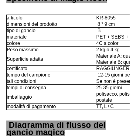
articolo
KR-8055
dimensioni del prodotto
8 * 9 cm
tipo di gancio
B
materiale
PET + SEBS + PC
colore
4C a colori
Peso massimo
2 kg o 4 kg
Materiale A: qualsia
Superficie adatta
Materiale B: quals
certificato
RAGGIUNGERE
tempo del campione
12-15 giorni per 
tali condizioni
Se non è presente 
tempi di consegna
25-35 giorni
polisacco, polisacc
imballaggio
postale
modalità di pagamento
TT, L / C
Diagramma di flusso del
gancio magico