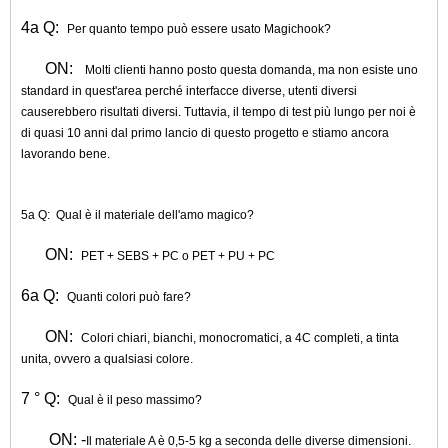
4a Q:
Per quanto tempo può essere usato Magichook?
ON:
Molti clienti hanno posto questa domanda, ma non esiste uno
standard in quest'area perché interfacce diverse, utenti diversi
causerebbero risultati diversi. Tuttavia, il tempo di test più lungo per noi è
di quasi 10 anni dal primo lancio di questo progetto e stiamo ancora
lavorando bene.
5a Q:
Qual è il materiale dell'amo magico?
ON:
PET + SEBS + PC o PET + PU + PC
6a Q:
Quanti colori può fare?
ON:
Colori chiari, bianchi, monocromatici, a 4C completi, a tinta
unita, ovvero a qualsiasi colore.
7 ° Q:
Qual è il peso massimo?
ON: -
Il materiale A è 0,5-5 kg ​​a seconda delle diverse dimensioni.