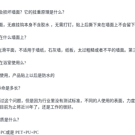
是否会损坏墙面？它的挂重原理是什么？
面，无痕挂钩本身不含胶水 ，无需打钉，贴上后撕下来在墙面上不会留
用在什么墙面上？
滑平面，不适用于墙纸，石灰墙，纸板，太过粗糙或者不平的墙面。第
能在浴室使用么?
使用，产品贴上以后是防水的
的寿命是多长？
过这个问题，但是因为行业里没有测试标准，不同的人使用的表面，力度
目前为止将近10年了，还是工作的很好。
的材质是什么？
PC或是 PET+PU+PC