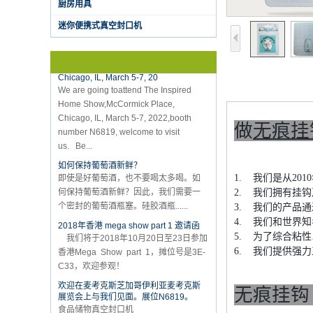
厨房用具
sealer, we have two versions, updated
version with theautomatically...
迷你便携式真空封口机
K-Ring's booth number N6819 - The
Inspired Home Show,McCormick Place,
Chicago, IL, March 5-7, 20
We are going toattend The Inspired
Home Show,McCormick Place,
Chicago, IL, March 5-7, 2022,booth
number N6819, welcome to visit
做
无痕挂
us. Be...
如何保持葡萄酒新鲜？
即使是好葡萄酒，也不要喝太多喝。如
何保持葡萄酒新鲜？因此，我们需要一
1. 我们是从2
个密封的葡萄酒瓶塞。硅胶酒瓶......
2. 我们拥有挂
3. 我们的产品通
2018年香港 mega show part 1 邀请函
4. 我们和世界知
我们将于2018年10月20日至23日参加
5. 为了综合粘
香港Mega Show part 1，摊位号是3E-
C33，欢迎参观！
6. 我们提供强
欢迎在麦考克斯芝加哥伊利亚麦考克斯
展览会上与我们见面。展位N6819。
无痕挂钩 
食品储物真空封口机