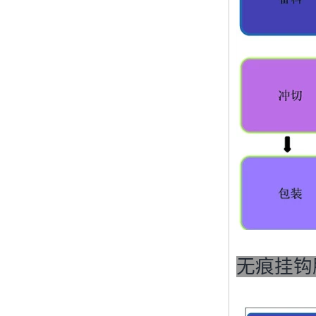
Lamp Type LSR Silicon
Nipple Pacifier & Food
Grade Baby Sleep
Soother Eco Friendly
Baby Pacifier
Baby LSR Wide Mouth
Peristaltic Nipple
Silicone Teething Toys
Baby Teether
Classico Bathroom
Shower Caddy for
Shampoo, Conditioner,
Soap Steel Wall
Shelf/Wall holder
无痕挂钩
Seamless and powerful
hook