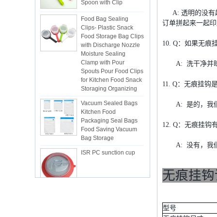
Food Bag Sealing
A: 透明的没有
Clips- Plastic Snack
订单拼起来一起印
Food Storage Bag Clips
with Discharge Nozzle
Moisture Sealing
10. Q：如果无
Clamp with Pour
Spouts Pour Food Clips
A: 洗干净并
for Kitchen Food Snack
Storaging Organizing
11. Q：无痕挂
Vacuum Sealed Bags
Kitchen Food
A: 是的，我们
Packaging Seal Bags
Food Saving Vacuum
12. Q：无痕挂
Bag Storage
ISR PC sunction cup
A: 没有，我
无痕挂钩
lsr Injection lsr+nylon
over-molding respirator
型号