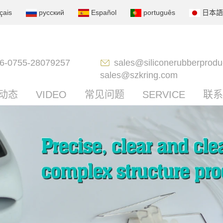
çais
русский
Español
português
日本語
6-0755-28079257
sales@siliconerubberprodu
sales@szkring.com
动态
VIDEO
常见问题
SERVICE
联系