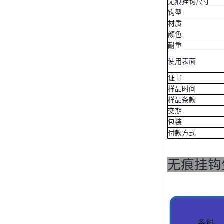
无痕挂钩尺寸
PC over-molding
钩型
keypad
材质
颜色
耐重
Lsr injection massager
使用表面
证书
样品时间
Wrist band
样品条款
交期
包装
付款方式
Baby Spoons Soft
Silicone Baby Spoon
Set for Feeding
无痕挂钩
Sealing Ring