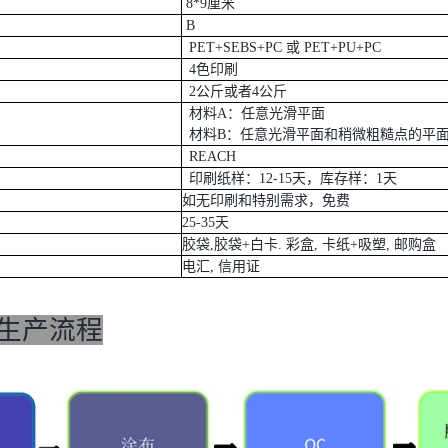
8*9厘米
B
PET+SEBS+PC 或 PET+PU+PC
4色印刷
2公斤或者4公斤
材料A：任意光滑平面
材料B：任意光滑平面和稍微粗糙点的平
REACH
印刷纸样：12-15天，库存样：1天
如无印刷和特别需求，免费
25-35天
胶袋,胶袋+白卡. 彩盒, 卡纸+吸塑, 邮购盒
电汇, 信用证
生产流程