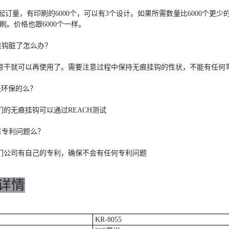
起订量，有印刷的6000个，可以有3个设计。如果所需数量比6000个
刷。价格也跟6000个一样。
痕挂钩脏了怎么办？
晾干就可以再使用了。需要注意过程中保持无痕挂钩的性状，不能有任何
钩是环保的么？
的无痕挂钩可以通过REACH测试
钩有专利问题么？
们公司有自己的专利，确保不会有任何专利问题
详情
KR-8055