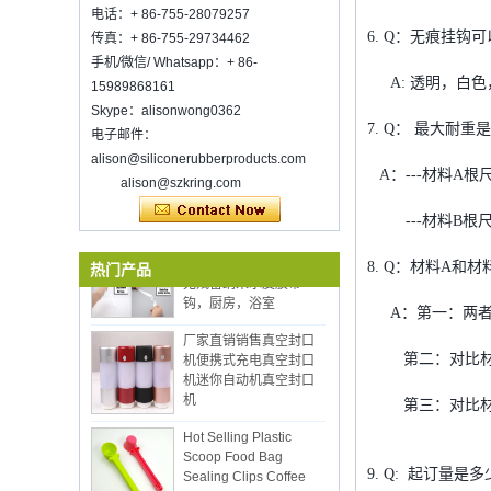
香港Mega Show part 1，摊位号是3E-
电话：+ 86-755-28079257
C33，欢迎参观！
6. Q：无痕挂钩
传真：+ 86-755-29734462
欢迎在麦考克斯芝加哥伊利亚麦考克斯
手机/微信/ Whatsapp：+ 86-
展览会上与我们见面。展位N6819。
A: 透明，白色
15989868161
食品储物真空封口机
Skype：alisonwong0362
环保热卖12pcs硅厨房用
在新的一年里祝你的工作祝福
7. Q： 最大耐
电子邮件：
具设置与桶炊具与木柄
深圳kring.已开工,2022年2月8日。订单
alison@siliconerubberproducts.com
信息请联系Wendy.
A：---材料A根
alison@szkring.com
双面粘合剂超清透明
---材料B根尺寸
30mm可清洗可重复使用
无残留纳米水皮胶带
8. Q：材料A和
热门产品
钩，厨房，浴室
A：第一：两者
厂家直销销售真空封口
机便携式充电真空封口
机迷你自动机真空封口
第二：对比材料
机
第三：对比材料
Hot Selling Plastic
Scoop Food Bag
Sealing Clips Coffee
Spoon with Clip
9. Q: 起订量是