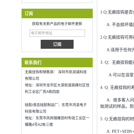
在新的一年里祝你的工作祝福
深圳kring.已开工,2022年2月8日。订单
信息请联系Wendy.
1.Q:无痕挂钩
订阅
Hot selling products
获取有关新产品的电子邮件更新
A: 不会损坏墙
Hot selling products :portable mini
vacuum sealer 1) For the vacuum
2.Q:无痕挂钩可
sealer, we have two versions, updated
version with theautomatically...
A:适用于任何光
K-Ring's booth number N6819 - The
Inspired Home Show,McCormick Place,
Chicago, IL, March 5-7, 20
联系我们
3. Q：无痕挂钩
We are going toattend The Inspired
无痕挂钩和销售部： 深圳市凯润诚科技
Home Show,McCormick Place,
A:可以在浴室
Chicago, IL, March 5-7, 2022,booth
有限公司
number N6819, welcome to visit
地址：深圳市龙华区大浪街道高峰社区佳
4. Q: 无痕挂钩
us. Be...
利工业区厂房A栋四层
如何保持葡萄酒新鲜？
A: 很多客人问
即使是好葡萄酒，也不要喝太多喝。如
硅胶/液态硅胶制品厂：东莞市鸿浚电子
始测试的样品，到
何保持葡萄酒新鲜？因此，我们需要一
科技有限公司
个密封的葡萄酒瓶塞。硅胶酒瓶......
地址：东莞市凤岗镇雁田村布垅工业区一
5. Q:无痕挂钩
2018年香港 mega show part 1 邀请函
横路4号A2栋三楼
我们将于2018年10月20日至23日参加
A: PET+SEBS+