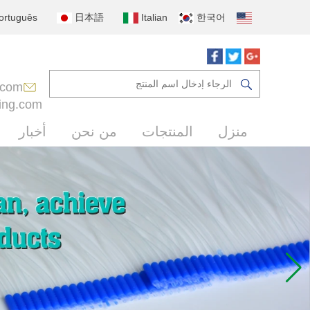
ortuguês
日本語
Italian
한국어
.com
ing.com
منزل
المنتجات
من نحن
أخبار