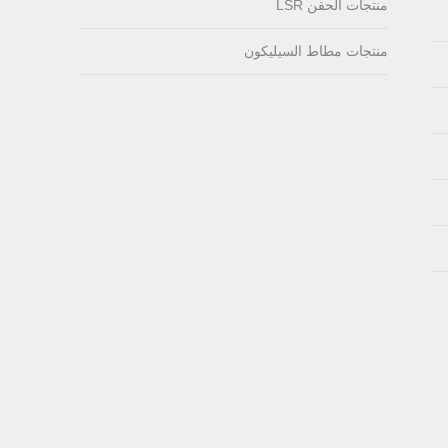
PC over-molding
منتجات الحقن LSR
keypad
منتجات مطاط السيليكون
Lsr injection massager
Wrist band
Baby Spoons Soft
Silicone Baby Spoon
Set for Feeding
Sealing Ring
Lamp Type LSR Silicon