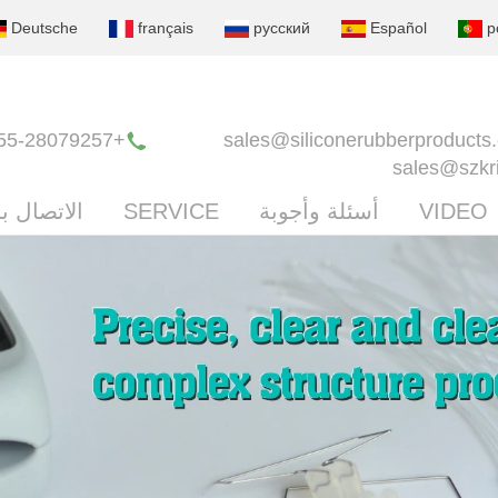
Deutsche
français
русский
Español
p
+86-0755-28079257
sales@siliconerubberproducts
sales@szkr
VIDEO
أسئلة وأجوبة
SERVICE
الاتصال بن