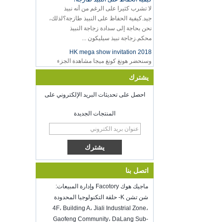
لا تشرب كثيرا على الرغم من أنه نبيذ
جيد.كيفية الحفاظ على النبيذ طازجة؟لذلك،
نحن بحاجة إلى سدادة زجاجة النبيذ
محكم.زجاجة نبيذ سيليكون ...
2018 HK mega show invitation
وسنحضر هونغ كونغ ميجا مشاهدة الجزء
1 في 20-23 أكتوبر 2018، حيث العدد هو
3E-C33، في انتظار COMMING الخاص
يشترك
بك!
احصل على تحديثات البريد الإلكتروني على
مرحبا بكم في مقابلة معنا في معرض
المنزلي الملهم، مكورميك مكان شيكاغو إيل
الولايات المتحدة الأمريكية.
المنتجات الجديدة
مخزن الغذاء فراغ السداد
حظا سعيدا مع عملك في جميع أنحاء العام
الجديد
أعيد فتح شنتشن كينج على 8 تغذية.2022.
لمزيد من المعلومات Bussiness، يرجى
اتصل بنا
الاتصال ب Wendy.البريد الإلكتروني:
sales5@kring.com Tel / Whatsapp: +8
ماجيك هوك Facotory وإدارة المبيعات:
...
شن تشن K- حلقة التكنولوجيا المحدودة
Hot selling products
4F، Building A، Jiali Industrial Zone،
Hot selling products :portable mini
Gaofeng Community، DaLang Sub-