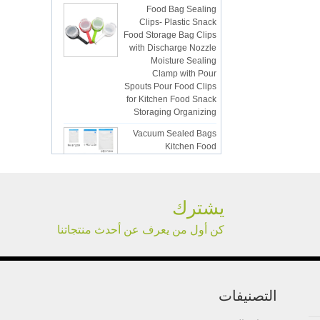
Clips- Plastic Snack
Food Storage Bag Clips
with Discharge Nozzle
Moisture Sealing
Clamp with Pour
Spouts Pour Food Clips
for Kitchen Food Snack
Storaging Organizing
Vacuum Sealed Bags
Kitchen Food
Packaging Seal Bags
Food Saving Vacuum
Bag Storage
ISR PC sunction cup
يشترك
كن أول من يعرف عن أحدث منتجاتنا
lsr Injection lsr+nylon
over-molding respirator
التصنيفات