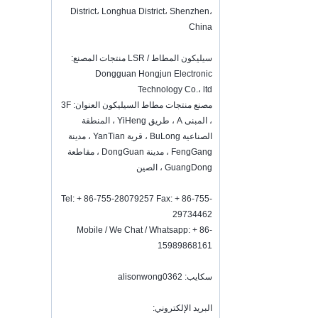
vacuum sealer 1) For the vacuum
District، Longhua District، Shenzhen،
sealer, we have two versions, updated
China
version with theautomatically vacuum
sensor...
سيليكون المطاط / LSR منتجات المصنع:
K-Ring's booth number N6819 - The
Dongguan Hongjun Electronic
Inspired Home Show,McCormick Place,
Chicago, IL, March 5-7, 20
Technology Co.، ltd
We are going toattend The Inspired
مصنع منتجات مطاط السيليكون العنوان: 3F
Home Show,McCormick Place,
، المبنى A ، طريق YiHeng ، المنطقة
Chicago, IL, March 5-7, 2022,booth
الصناعية BuLong ، قرية YanTian ، مدينة
number N6819, welcome to visit
FengGang ، مدينة DongGuan ، مقاطعة
us. Best Choice To K...
GuangDong ، الصين
كيفية الحفاظ على النبيذ طازجة؟
لا تشرب كثيرا على الرغم من أنه نبيذ
Tel: + 86-755-28079257 Fax: + 86-755-
جيد.كيفية الحفاظ على النبيذ طازجة؟لذلك،
29734462
نحن بحاجة إلى سدادة زجاجة النبيذ
Mobile / We Chat / Whatsapp: + 86-
محكم.زجاجة نبيذ سيليكون ...
15989868161
2018 HK mega show invitation
وسنحضر هونغ كونغ ميجا مشاهدة الجزء
سكايب: alisonwong0362
1 في 20-23 أكتوبر 2018، حيث العدد هو
3E-C33، في انتظار COMMING الخاص
البريد الإلكتروني:
بك!