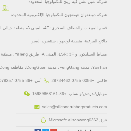
شركة شين تشن كيه-رينج للتكنولوجيا المحدودة
شركة دونغقوان هونغجون للتكنولوجيا الإلكترونية المحدودة
قسم المبيعات والخطاف السحري: F
دالانغ الفرعية، منطقة لونغهوا، شنتشن، الصين
YanTian، مدينة FengGang، مدينة DongGuan، مقاطعة GuangDong، الصين
فاكس: +0086-0755-29734462
أمن: +86-0755-28079257
موبايل/ندردش/واتساب: +86-15989868161
sales@siliconerubberproducts.com
فرق Microsoft: alisonwong0362