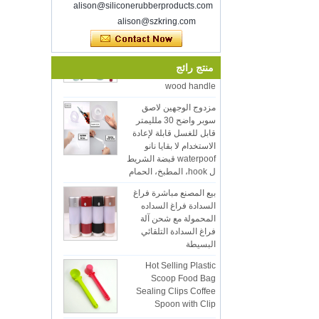
alison@siliconerubberproducts.com
مرحبا بكم في مقابلة معنا في معرض
alison@szkring.com
المنزلي الملهم، مكورميك مكان شيكاغو إيل
Eco-friendly hot selling
الولايات المتحدة الأمريكية.
12pcs silicon kitchen
مخزن الغذاء فراغ السداد
utensil set with bucket
cooking utensil with
منتج رائج
حظا سعيدا مع عملك في جميع أنحاء العام
wood handle
الجديد
أعيد فتح شنتشن كينج على 8 تغذية.2022.
مزدوج الوجهين لاصق
لمزيد من المعلومات Bussiness، يرجى
سوبر واضح 30 ملليمتر
الاتصال ب Wendy.البريد الإلكتروني:
قابل للغسل قابلة لإعادة
sales5@kring.com Tel / Whatsapp: +8
الاستخدام لا بقايا نانو
...
waterpoof قبضة الشريط
ل hook، المطبخ، الحمام
بيع المصنع مباشرة فراغ
السدادة فراغ السداده
المحمولة مع شحن آلة
فراغ السدادة التلقائي
البسيطة
Hot Selling Plastic
Scoop Food Bag
Sealing Clips Coffee
Spoon with Clip
Food Bag Sealing