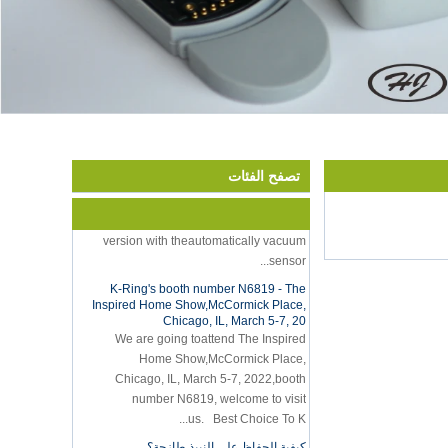
Hot selling products
Hot selling products :portable mini
تصفح الفئات
vacuum sealer 1) For the vacuum
sealer, we have two versions, updated
version with theautomatically vacuum
sensor...
K-Ring's booth number N6819 - The
Inspired Home Show,McCormick Place,
Chicago, IL, March 5-7, 20
We are going toattend The Inspired
Home Show,McCormick Place,
Chicago, IL, March 5-7, 2022,booth
number N6819, welcome to visit
us. Best Choice To K...
كيفية الحفاظ على النبيذ طازجة؟