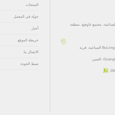
المنتجات
جولة في المعمل
4، المبنى A، منطقة جيالي الصناعية، مجتمع غاوفنغ، منطقة
أخبار
خريطة الموقع
مطاط السيليكون و LSR: 3F، المبنى A، طريق YiHeng، منطقة BuLong الصناعية، قرية
الاتصال بنا
ضبط الجودة