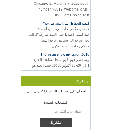
number N6819, welcome to visit
us. Best Choice To K...
كيفية الحفاظ على النبيذ طازجة؟
لا تشرب كثيرا على الرغم من أنه نبيذ
جيد.كيفية الحفاظ على النبيذ طازجة؟لذلك،
نحن بحاجة إلى سدادة زجاجة النبيذ
محكم.زجاجة نبيذ سيليكون ...
2018 HK mega show invitation
وسنحضر هونغ كونغ ميجا مشاهدة الجزء
1 في 20-23 أكتوبر 2018، حيث العدد هو
3E-C33، في انتظار COMMING الخاص
بك!
مرحبا بكم في مقابلة معنا في معرض
يشترك
المنزلي الملهم، مكورميك مكان شيكاغو إيل
الولايات المتحدة الأمريكية.
احصل على تحديثات البريد الإلكتروني على
مخزن الغذاء فراغ السداد
المنتجات الجديدة
حظا سعيدا مع عملك في جميع أنحاء العام
الجديد
أعيد فتح شنتشن كينج على 8 تغذية.2022.
لمزيد من المعلومات Bussiness، يرجى
الاتصال ب Wendy.البريد الإلكتروني:
sales5@kring.com Tel / Whatsapp: +8