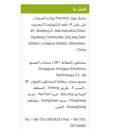
...
اتصل بنا
Hot selling products
ماجيك هوك Facotory وإدارة المبيعات:
Hot selling products :portable mini
شن تشن K- حلقة التكنولوجيا المحدودة
vacuum sealer 1) For the vacuum
sealer, we have two versions, updated
4F، Building A، Jiali Industrial Zone،
version with theautomatically vacuum
Gaofeng Community، DaLang Sub-
sensor...
District، Longhua District، Shenzhen،
K-Ring's booth number N6819 - The
China
Inspired Home Show,McCormick Place,
Chicago, IL, March 5-7, 20
سيليكون المطاط / LSR منتجات المصنع:
We are going toattend The Inspired
Dongguan Hongjun Electronic
Home Show,McCormick Place,
Technology Co.، ltd
Chicago, IL, March 5-7, 2022,booth
number N6819, welcome to visit
مصنع منتجات مطاط السيليكون العنوان: 3F
us. Best Choice To K...
، المبنى A ، طريق YiHeng ، المنطقة
الصناعية BuLong ، قرية YanTian ، مدينة
كيفية الحفاظ على النبيذ طازجة؟
لا تشرب كثيرا على الرغم من أنه نبيذ
FengGang ، مدينة DongGuan ، مقاطعة
جيد.كيفية الحفاظ على النبيذ طازجة؟لذلك،
GuangDong ، الصين
نحن بحاجة إلى سدادة زجاجة النبيذ
محكم.زجاجة نبيذ سيليكون ...
Tel: + 86-755-28079257 Fax: + 86-755-
29734462
2018 HK mega show invitation