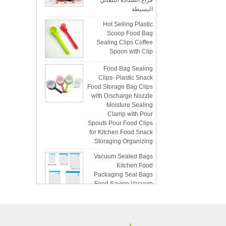
البسيطة
Hot Selling Plastic
Scoop Food Bag
Sealing Clips Coffee
Spoon with Clip
Food Bag Sealing
Clips- Plastic Snack
Food Storage Bag Clips
with Discharge Nozzle
Moisture Sealing
Clamp with Pour
Spouts Pour Food Clips
for Kitchen Food Snack
Storaging Organizing
Vacuum Sealed Bags
Kitchen Food
Packaging Seal Bags
Food Saving Vacuum
Bag Storage
ISR PC sunction cup