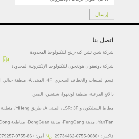
إرسال
اتصل بنا
شركة شين تشن كيه-رينج للتكنولوجيا المحدودة
شركة دونغقوان هونغجون للتكنولوجيا الإلكترونية المحدودة
قسم المبيعات والخطاف السحري: F
دالانغ الفرعية، منطقة لونغهوا، شنتشن، الصين
YanTian، مدينة FengGang، مدينة DongGuan، مقاطعة GuangDong، الصين
فاكس: +0086-0755-29734462
أمن: +86-0755-28079257