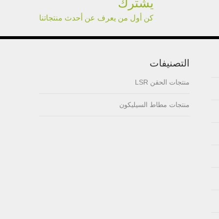
يشترك
lsr Injection lsr+nylon
كن أول من يعرف عن أحدث منتجاتنا
over-molding respirator
PC over-molding
التصنيفات
keypad
منتجات الحقن LSR
Lsr injection massager
منتجات مطاط السيليكون
Wrist band
Baby Spoons Soft
Silicone Baby Spoon
Set for Feeding