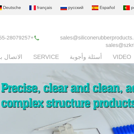
Deutsche
français
русский
Español
p
+86-0755-28079257
sales@siliconerubberproducts
sales@szkr
VIDEO
أسئلة وأجوبة
SERVICE
الاتصال بن