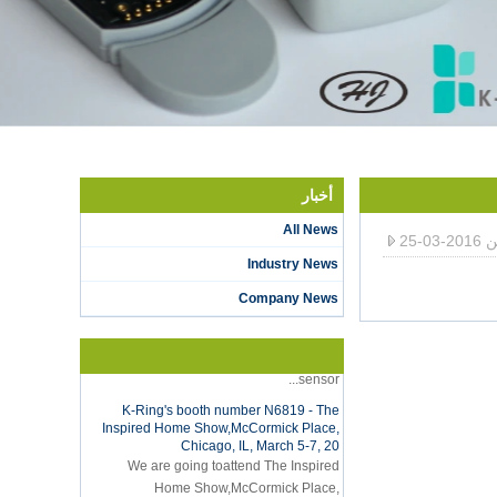
أخبار
All News
0-25
Hot selling products
Industry News
Hot selling products :portable mini
vacuum sealer 1) For the vacuum
Company News
sealer, we have two versions, updated
version with theautomatically vacuum
sensor...
K-Ring's booth number N6819 - The
Inspired Home Show,McCormick Place,
Chicago, IL, March 5-7, 20
We are going toattend The Inspired
Home Show,McCormick Place,
Chicago, IL, March 5-7, 2022,booth