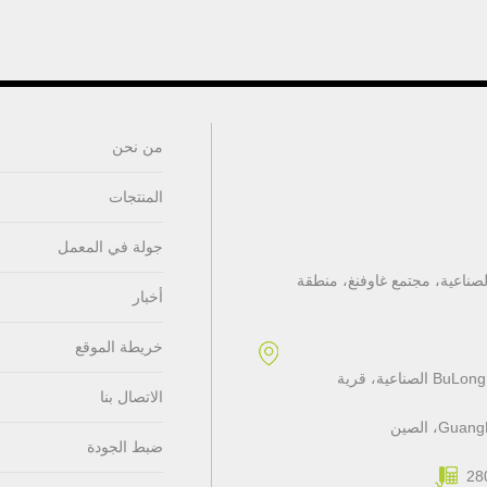
من نحن
المنتجات
جولة في المعمل
4، المبنى A، منطقة جيالي الصناعية، مجتمع غاوفنغ، منطقة
أخبار
خريطة الموقع
مطاط السيليكون و LSR: 3F، المبنى A، طريق YiHeng، منطقة BuLong الصناعية، قرية
الاتصال بنا
ضبط الجودة