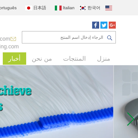
ortuguês
日本語
Italian
한국어
.com
ing.com
منزل
المنتجات
من نحن
أخبار