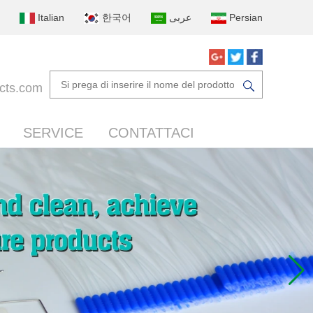
Italian
한국어
عربى
Persian
cts.com
SERVICE
CONTATTACI