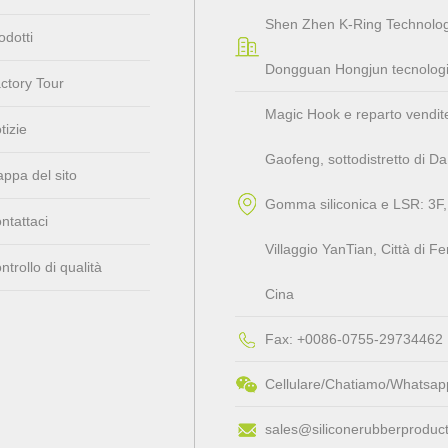
Shen Zhen K-Ring Technolog
odotti
Dongguan Hongjun tecnologia 
ctory Tour
Magic Hook e reparto vendite: 4
tizie
Gaofeng, sottodistretto di D
ppa del sito
Gomma siliconica e LSR: 3F, 
ntattaci
Villaggio YanTian, ​​Città d
ntrollo di qualità
Cina
Fax: +0086-0755-29734462
Cellulare/Chatiamo/Whatsa
sales@siliconerubberproduc