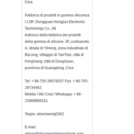
Cina
K-Ring's booth number N6819 - The
Inspired Home Show,McCormick Place,
Chicago, IL, March 5-7, 20
Fabbrica di prodotti in gomma siliconica
We are going toattend The Inspired
/ LSR: Dongguan Hongjun Electronic
Home Show,McCormick Place,
Technology Co., ltd
Chicago, IL, March 5-7, 2022,booth
Indirizzo della fabbrica dei prodotti
number N6819, welcome to visit
della gomma di silicone: 3F, costruendo
us. Best Choice To K...
A, strada di YiHeng, zona industriale di
Come mantenere il vino fresco?
BuLong, villaggio di YanTian, ​​città di
Non bere troppo anche se è un buon
FengGang, città di DongGuan,
vino.Come mantenere il vino fresco?
provincia di Guangdong, Cina
Pertanto, abbiamo bisogno di un tappo
per bottiglie di vino ermetico.Bottiglia di
vino in silicone S ...
Tel: + 86-755-28079257 Fax: + 86-755-
29734462
Invito mega show 2018 HK
Mobile / We Chat / Whatsapp: + 86-
Saremo presenti a Hong Kong Mega
Show Part 1 sul 20-23 ottobre 2018, sia
15989868161
il numero è 3E-C33, in attesa che il tuo
comming!
Skype: alisonwong0362
Benvenuto per incontrarci nello show
home ispirato, McCormick Place
E-mail:
Chicago Il USA.Booth N6819.
alison@siliconerubberproducts.com