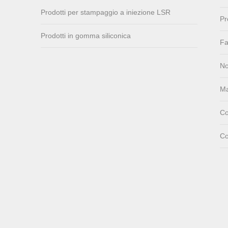
Prodotti per stampaggio a iniezione LSR
Pr
PC over-molding
keypad
Prodotti in gomma siliconica
Fa
No
Lsr injection massager
Ma
Wrist band
Co
Co
Baby Spoons Soft
Silicone Baby Spoon
Set for Feeding
Sealing Ring