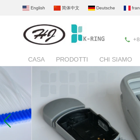
English
简体中文
Deutsche
fran
+8
CASA
PRODOTTI
CHI SIAMO