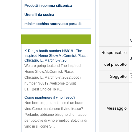
Prodotti in gomma siliconica
Hot selling products
Hot selling products :portable mini
Utensili da cucina
vacuum sealer 1) For the vacuum
mini macchina sottovuoto portatile
sealer, we have two versions, updated
version with theautomatically vacuum
sensor...
K-Ring's booth number N6819 - The
Inspired Home Show,McCormick Place,
Responsabile
Chicago, IL, March 5-7, 20
We are going toattend The Inspired
del prodotto
Home Show,McCormick Place,
Chicago, IL, March 5-7, 2022,booth
Soggetto
number N6819, welcome to visit
us. Best Choice To K...
Come mantenere il vino fresco?
Non bere troppo anche se è un buon
vino.Come mantenere il vino fresco?
Messaggio
Pertanto, abbiamo bisogno di un tappo
per bottiglie di vino ermetico.Bottiglia di
vino in silicone S ...
Invito mega show 2018 HK