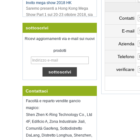
Saremo presenti a Hong Kong Mega
Show Part 1 sul 20-23 ottobre 2018, sia
il numero è 3E-C33, in attesa che il tuo
Contatti
comming!
sottoscrivi
Benvenuto per incontrarci nello show
E-mail
home ispirato, McCormick Place
Ricevi aggiornamenti via e-mail sui nuovi
Chicago Il USA.Booth N6819.
Azienda
Sigillatore per vuoto di stoccaggio
prodotti
alimentare
Telefono
Buona fortuna con il tuo lavoro per tutto
il nuovo anno
verificare
Shenzhen Kring è riaprezzato su 8-
nutriti.2022. Per ulteriori informazioni
sull'autobus, si prega di contattare
Wendy.E-mail: sales5@kring.com Tel
Contattaci
/ Whatsapp: +8 ...
Facoltà e reparto vendite gancio
Hot selling products
magico:
Hot selling products :portable mini
Shen Zhen K-Ring Technology Co., Ltd
vacuum sealer 1) For the vacuum
4F, Edificio A, Zona Industriale Jiali,
sealer, we have two versions, updated
Comunità Gaofeng, Sottodistretto
version with theautomatically vacuum
DaLang, Distretto Longhua, Shenzhen,
sensor...