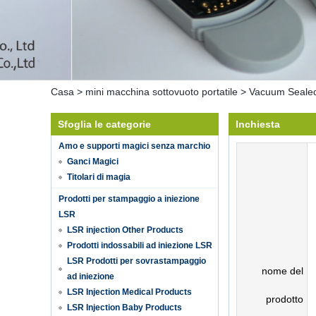
Casa
>
mini macchina sottovuoto portatile
>
Vacuum Sealed
Sfoglia le categorie
Inchiesta
Amo e supporti magici senza marchio
Ganci Magici
Titolari di magia
Prodotti per stampaggio a iniezione
LSR
LSR injection Other Products
Prodotti indossabili ad iniezione LSR
LSR Prodotti per sovrastampaggio
nome del
ad iniezione
LSR Injection Medical Products
prodotto
LSR Injection Baby Products