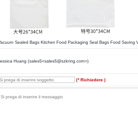
Vacuum Sealed Bags Kitchen Food Packaging Seal Bags Food Saving
Jessica Huang (sales5<sales5@szkring.com>)
(* Richiedere )