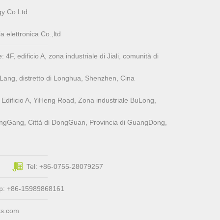
y Co Ltd
elettronica Co.,ltd
F, ​​edificio A, zona industriale di Jiali, comunità di
aLang, distretto di Longhua, Shenzhen, Cina
Edificio A, YiHeng Road, Zona industriale BuLong,
i FengGang, Città di DongGuan, Provincia di GuangDong,
Tel: +86-0755-28079257
pp: +86-15989868161
ts.com