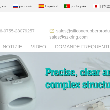
çais
русский
Español
português
日本語
6-0755-28079257
sales@siliconerubberprodu
sales@szkring.com
NOTIZIE
VIDEO
DOMANDE FREQUENTI