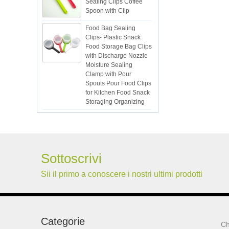
Spoon with Clip
Food Bag Sealing
Clips- Plastic Snack
Food Storage Bag Clips
with Discharge Nozzle
Moisture Sealing
Clamp with Pour
Spouts Pour Food Clips
for Kitchen Food Snack
Storaging Organizing
Vacuum Sealed Bags
Kitchen Food
Packaging Seal Bags
Food Saving Vacuum
Bag Storage
Sottoscrivi
ISR PC sunction cup
Sii il primo a conoscere i nostri ultimi prodotti
lsr Injection lsr+nylon
over-molding respirator
Categorie
Ch