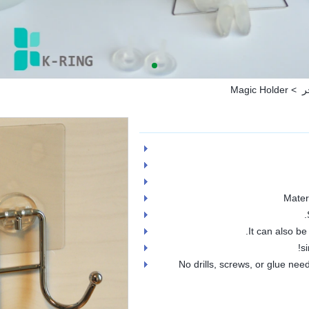
ر
>
Magic Holder
7.No drills, screws, or glue ne