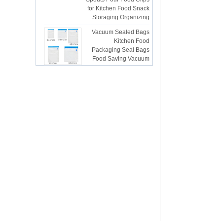
Storaging Organizing
Vacuum Sealed Bags
Kitchen Food
Packaging Seal Bags
Food Saving Vacuum
Bag Storage
ISR PC sunction cup
lsr Injection lsr+nylon
over-molding respirator
PC over-molding
keypad
Lsr injection massager