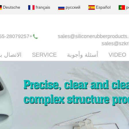
Deutsche
français
русский
Español
p
+86-0755-28079257
sales@siliconerubberproducts
sales@szkr
VIDEO
أسئلة وأجوبة
SERVICE
الاتصال بن