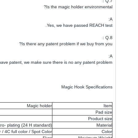
7.Q：
Is the magic holder environmental?
A:
Yes, we have passed REACH test.
8.Q：
Is there any patent problem if we buy from you?
A:
ave patent, we make sure there is no any patent problem.
Magic Hook Specifications
Magic holder
Item
Pad size
Product size
o- plating (24 H standard)
Material
r / 4C full color / Spot Color
Color