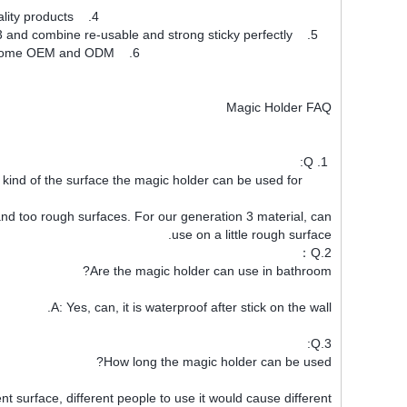
4. We cooperate with famous companies such as Daiso, QVC and supply good enough quality products.
5. We keeping improve technics, the products developed from generation 1 to generation 3 and combine re-usable and strong sticky perfectly.
6. We offer our best service and engineer support to match with customers’ products, welcome OEM and ODM.
Magic Holder FAQ
1. Q:
What kind of the surface the magic holder can be used for?
and too rough surfaces. For our generation 3 material, can
use on a little rough surface.
2.Q：
Are the magic holder can use in bathroom?
A: Yes, can, it is waterproof after stick on the wall.
3.Q:
How long the magic holder can be used?
nt surface, different people to use it would cause different