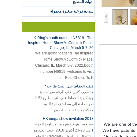
ادوات المطبخ
vacuum sealer 1) For the vacuum
sealer, we have two versions, updated
سدادة فراغية صغيرة محمولة
version with theautomatically vacuum
sensor...
K-Ring's booth number N6819 - The
Inspired Home Show,McCormick Place,
Chicago, IL, March 5-7, 20
We are going toattend The Inspired
Home Show,McCormick Place,
Chicago, IL, March 5-7, 2022,booth
number N6819, welcome to visit
us. Best Choice To K...
كيفية الحفاظ على النبيذ طازجة؟
لا تشرب كثيرا على الرغم من أنه نبيذ
جيد.كيفية الحفاظ على النبيذ طازجة؟لذلك،
نحن بحاجة إلى سدادة زجاجة النبيذ
محكم.زجاجة نبيذ سيليكون ...
2018 HK mega show invitation
وسنحضر هونغ كونغ ميجا مشاهدة الجزء
1 في 20-23 أكتوبر 2018، حيث العدد هو
3E-C33، في انتظار COMMING الخاص
بك!