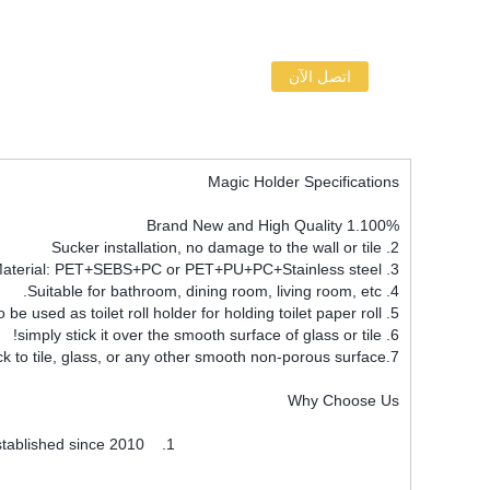
اتصل الآن
Magic Holder Specifications
1.100% Brand New and High Quality
2. Sucker installation, no damage to the wall or tile
3. Material: PET+SEBS+PC or PET+PU+PC+Stainless steel
4. Suitable for bathroom, dining room, living room, etc.
5. It can also be used as toilet roll holder for holding toilet paper roll.
6. simply stick it over the smooth surface of glass or tile!
7.No drills, screws, or glue needed, the item can be stuck to tile, glass, or any other smooth non-porous surface.
Why Choose Us
1. We are one of the earliest factories in Chinese mainland for non-mark products which established since 2010.