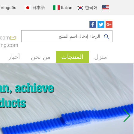
ortuguês
日本語
Italian
한국어
.com
ing.com
منزل
المنتجات
من نحن
أخبار