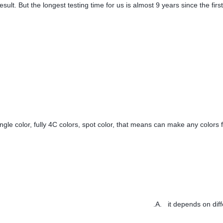
esult. But the longest testing time for us is almost 9 years since the firs
ingle color, fully 4C colors, spot color, that means can make any colors f
اتصل الآن
A. it depends on dif