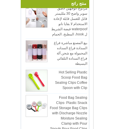
مزدوج الوجهين لاصق
منتج رائج
sales5@kring.com Tel / Whatsapp: +8
سوبر واضح 30 ملليمتر
...
قابل للغسل قابلة لإعادة
الاستخدام لا بقايا نانو
waterpoof قبضة الشريط
ل hook، المطبخ، الحمام
بيع المصنع مباشرة فراغ
السدادة فراغ السداده
المحمولة مع شحن آلة
فراغ السدادة التلقائي
البسيطة
Hot Selling Plastic
Scoop Food Bag
Sealing Clips Coffee
Spoon with Clip
Food Bag Sealing
Clips- Plastic Snack
Food Storage Bag Clips
with Discharge Nozzle
Moisture Sealing
Clamp with Pour
Spouts Pour Food Clips
for Kitchen Food Snack