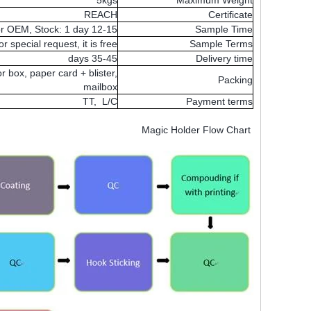
5kgs
Maximum Weight
REACH
Certificate
12-15 days for OEM, Stock: 1 day
Sample Time
or special request, it is free
Sample Terms
35-45 days
Delivery time
r box, paper card + blister,
Packing
mailbox
TT, L/C
Payment terms
Magic Holder Flow Chart