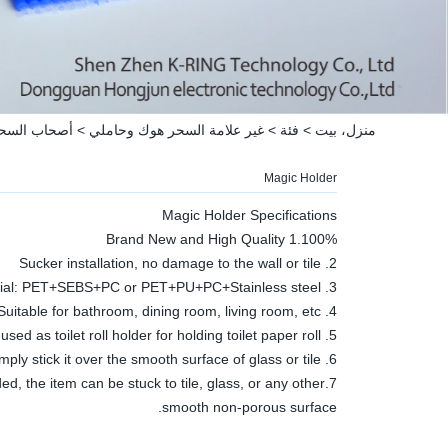
منزل، بيت
>
فئة
>
غير علامة السحر هوك وحاملي
>
أصحاب السح
Magic Holder
Magic Holder Specifications
1.100% Brand New and High Quality
2. Sucker installation, no damage to the wall or tile
3. Material: PET+SEBS+PC or PET+PU+PC+Stainless steel
4. Suitable for bathroom, dining room, living room, etc.
5. It can also be used as toilet roll holder for holding toilet paper roll.
6. simply stick it over the smooth surface of glass or tile!
eded, the item can be stuck to tile, glass, or any other
smooth non-porous surface.