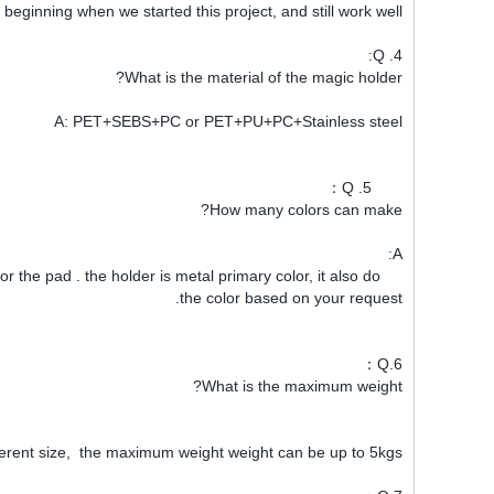
t beginning when we started this project, and still work well.
4. Q:
What is the material of the magic holder?
A: PET+SEBS+PC or PET+PU+PC+Stainless steel
5. Q：
How many colors can make?
A:
or the pad . the holder is metal primary color, it also do
the color based on your request.
6.Q：
What is the maximum weight?
ferent size, the maximum weight weight can be up to 5kgs.