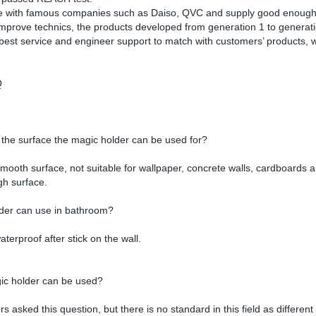
with famous companies such as Daiso, QVC and supply good enough q
rove technics, the products developed from generation 1 to generatio
best service and engineer support to match with customers’ product
Q
 surface the magic holder can be used for?
smooth surface, not suitable for wallpaper, concrete walls, cardboards 
ugh surface.
lder can use in bathroom?
waterproof after stick on the wall.
ic holder can be used?
asked this question, but there is no standard in this field as different 