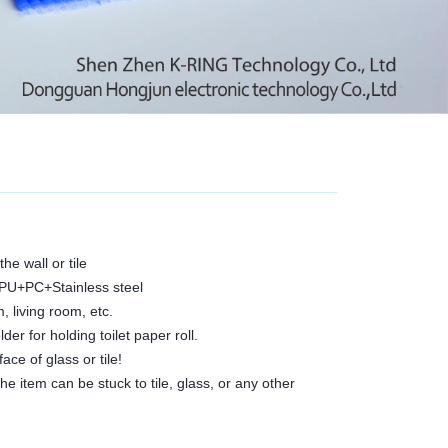
he wall or tile
PU+PC+Stainless steel
, living room, etc.
lder for holding toilet paper roll.
ace of glass or tile!
he item can be stuck to tile, glass, or any other