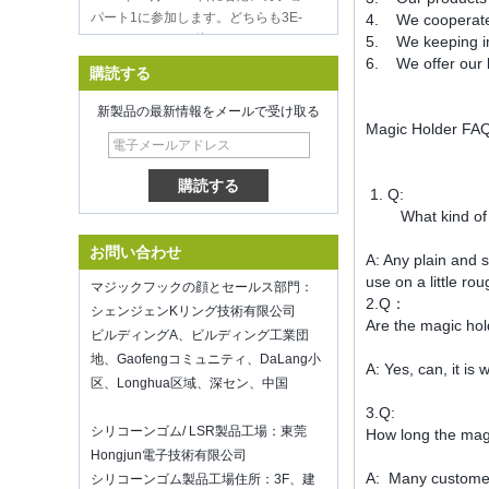
C33ですので、お待ちください！
4. We cooperate 
5. We keeping imp
インスパイア済みのホームショーで私
6. We offer our 
たちと会うことを歓迎しま
購読する
す.McCormick Place Chicago IL USA。
ブースN6819。
新製品の最新情報をメールで受け取る
食品貯蔵真空シーラー
Magic Holder FA
新年を通してあなたの仕事に頑張って
ください
深センキリングは8繁殖に再開しまし
1. Q:
た。2022.より多くのビジネス情報につ
What kind of the
いては、ウェンディに連絡してくださ
お問い合わせ
い。Eメール：sales5@kring.com Tel
A: Any plain and 
/ Whatsapp：+8 ...
use on a little ro
マジックフックの顔とセールス部門：
2.Q：
Hot selling products
シェンジェンKリング技術有限公司
Are the magic ho
Hot selling products :portable mini
ビルディングA、ビルディング工業団
vacuum sealer 1) For the vacuum
地、Gaofengコミュニティ、DaLang小
A: Yes, can, it is 
sealer, we have two versions, updated
区、Longhua区域、深セン、中国
version with theautomatically vacuum
3.Q:
sensor...
シリコーンゴム/ LSR製品工場：東莞
How long the mag
K-Ring's booth number N6819 - The
Hongjun電子技術有限公司
Inspired Home Show,McCormick Place,
A: Many customers 
Chicago, IL, March 5-7, 20
シリコーンゴム製品工場住所：3F、建