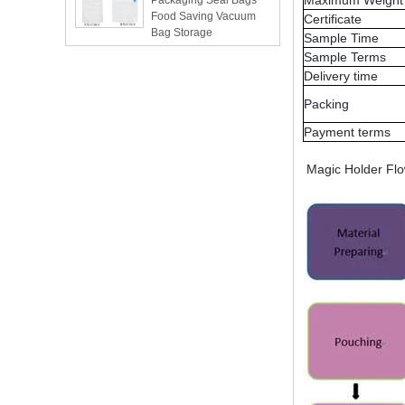
Maximum Weight
Bag Storage
Certificate
Sample Time
ISR PC sunction cup
Sample Terms
Delivery time
Packing
lsr Injection lsr+nylon
Payment terms
over-molding respirator
Magic Holder Flo
PC over-molding
keypad
Lsr injection massager
Wrist band