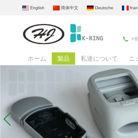
English
简体中文
Deutsche
fran
+8
ホーム
製品
私達について
ニ