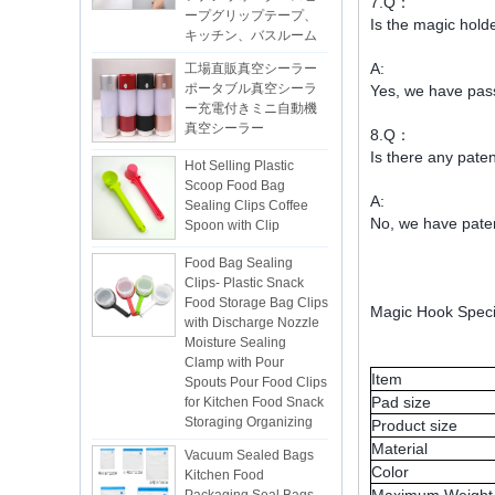
7.Q：
深センキリングは8繁殖に再開しまし
キッチン、バスルーム
Is the magic hold
た。2022.より多くのビジネス情報につ
工場直販真空シーラー
いては、ウェンディに連絡してくださ
ポータブル真空シーラ
A:
い。Eメール：sales5@kring.com Tel
ー充電付きミニ自動機
Yes, we have pas
/ Whatsapp：+8 ...
真空シーラー
8.Q：
Hot Selling Plastic
Is there any pate
Scoop Food Bag
Sealing Clips Coffee
A:
Spoon with Clip
No, we have paten
Food Bag Sealing
Clips- Plastic Snack
Food Storage Bag Clips
with Discharge Nozzle
Magic Hook Specif
Moisture Sealing
Clamp with Pour
Spouts Pour Food Clips
Item
for Kitchen Food Snack
Storaging Organizing
Pad size
Product size
Vacuum Sealed Bags
Material
Kitchen Food
Color
Packaging Seal Bags
Food Saving Vacuum