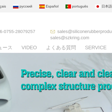
çais
русский
Español
português
日本語
6-0755-28079257
sales@siliconerubberprodu
sales@szkring.com
ュース
VIDEO
よくある質問
SERVICE