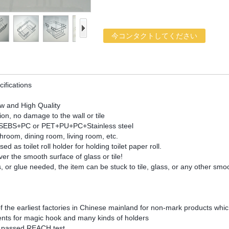
今コンタクトしてください
ifications
 and High Quality
tion, no damage to the wall or tile
+SEBS+PC or PET+PU+PC+Stainless steel
throom, dining room, living room, etc.
sed as toilet roll holder for holding toilet paper roll.
over the smooth surface of glass or tile!
s, or glue needed, the item can be stuck to tile, glass, or any other sm
the earliest factories in Chinese mainland for non-mark products whic
ts for magic hook and many kinds of holders
 passed REACH test.