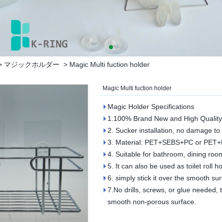
>
マジックホルダー
>
Magic Multi fuction holder
Magic Multi fuction holder
Magic Holder Specifications
1.100% Brand New and High Quality
2. Sucker installation, no damage to t
3. Material: PET+SEBS+PC or PET+
4. Suitable for bathroom, dining room
5. It can also be used as toilet roll ho
6. simply stick it over the smooth surf
7.No drills, screws, or glue needed, t
smooth non-porous surface.