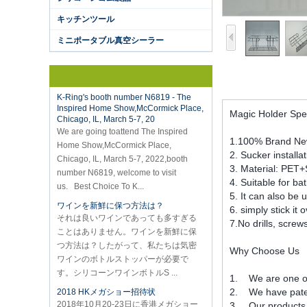
Hot selling products :portable mini
キッチンツール
vacuum sealer 1) For the vacuum
sealer, we have two versions, updated
ミニポータブル真空シーラー
version with theautomatically vacuum
sensor...
K-Ring's booth number N6819 - The
Inspired Home Show,McCormick Place,
Chicago, IL, March 5-7, 20
Magic Holder Spec
We are going toattend The Inspired
Home Show,McCormick Place,
1.100% Brand New
Chicago, IL, March 5-7, 2022,booth
2. Sucker installa
number N6819, welcome to visit
3. Material: PET
us. Best Choice To K...
4. Suitable for ba
ワインを新鮮に保つ方法は？
5. It can also be u
それは良いワインであっても多すぎる
6. simply stick it 
ことはありません。ワインを新鮮に保
7.No drills, screw
つ方法は？したがって、私たちは気密
ワインのボトルストッパーが必要で
Why Choose Us
す。シリコーンワインボトルS ...
1. We are one of 
2018 HKメガショー招待状
2018年10月20-23日に香港メガショー
2. We have paten
パート1に参加します。どちらも3E-
3. Our products