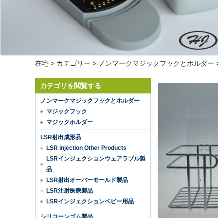
在宅
>
カテゴリー
>
ノンマークマジックフックとホルダー
カテゴリを閲覧する
ノンマークマジックフックとホルダー
マジックフック
マジックホルダー
LSR射出成形品
LSR injection Other Products
LSRインジェクションウェアラブル製
品
LSR射出オーバーモールド製品
LSR注射医療製品
LSRインジェクションベビー用品
Hot selling products
シリコーンゴム製品