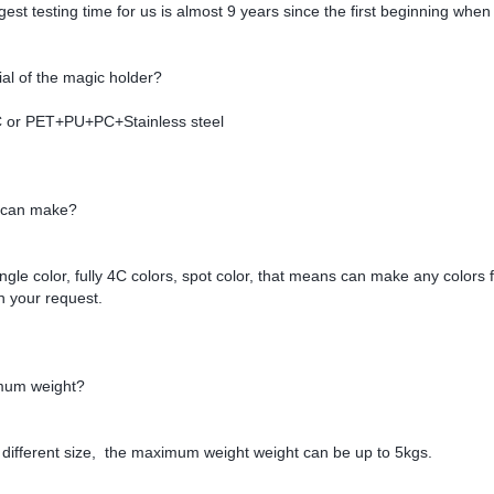
ngest testing time for us is almost 9 years since the first beginning when w
ial of the magic holder?
or PET+PU+PC+Stainless steel
 can make?
le color, fully 4C colors, spot color, that means can make any colors for
n your request.
mum weight?
different size, the maximum weight weight can be up to 5kgs.