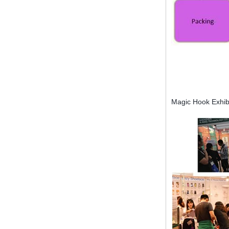
Baby Spoons Soft
Silicone Baby Spoon
Set for Feeding
Sealing Ring
Magic Hook Exhib
Lamp Type LSR Silicon
Nipple Pacifier & Food
Grade Baby Sleep
Soother Eco Friendly
Baby Pacifier
Baby LSR Wide Mouth
Peristaltic Nipple
Silicone Teething Toys
Baby Teether