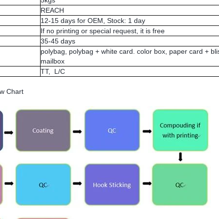
5kgs
REACH
12-15 days for OEM, Stock: 1 day
If no printing or special request, it is free
35-45 days
polybag, polybag + white card. color box, paper card + blis
mailbox
TT, L/C
w Chart