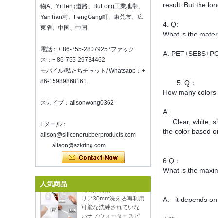
We are going toattend The Inspired
result. But the lo
物A、YiHeng道路、BuLong工業地帯、
Home Show,McCormick Place,
YanTian村、FengGang町、東莞市、広
Chicago, IL, March 5-7, 2022,booth
4. Q:
東省、中国、中国
number N6819, welcome to visit
What is the mater
us. Best Choice To K...
電話：+ 86-755-28079257ファック
A: PET+SEBS+PC 
ワインを新鮮に保つ方法は？
ス：+ 86-755-29734462
それは良いワインであっても多すぎる
モバイル/私たちチャット/ Whatsapp：+
ことはありません。ワインを新鮮に保
86-15989868161
5. Q：
つ方法は？したがって、私たちは気密
How many colors
ワインのボトルストッパーが必要で
スカイプ：alisonwong0362
す。シリコーンワインボトルS ...
A:
2018 HKメガショー招待状
Clear, white, sing
Eメール：
2018年10月20-23日に香港メガショー
木製のハンドルが付い
the color based o
alison@siliconerubberproducts.com
パート1に参加します。どちらも3E-
ているバケツ調理器具
alison@szkring.com
C33ですので、お待ちください！
が付いている環境に優
しい熱い販売12ピース
インスパイア済みのホームショーで私
6.Q：
のシリコンの台所用品
たちと会うことを歓迎しま
What is the maxi
す.McCormick Place Chicago IL USA。
両面接着剤スーパーク
ブースN6819。
人気商品
リア30mm洗える再利用
食品貯蔵真空シーラー
可能な洗練されていな
A. it depends on 
新年を通してあなたの仕事に頑張って
いナノウォータースピ
ください
ープグリップテープ、