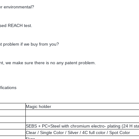
er environmental?
sed REACH test.
nt problem if we buy from you?
t, we make sure there is no any patent problem.
ications
Magic holder
SEBS + PC+Steel with chromium electro- plating (24 H st
Clear / Single Color / Silver / 4C full color / Spot Color