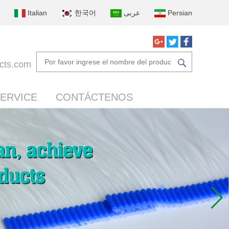
Italian
한국어
عربى
Persian
cts.com
ERVICE
CONTÁCTENOS