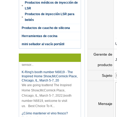
Productos médicos de inyección de
LSR
Productos de inyección LSR para
bebés
Productos de caucho de silicona
Hot selling products
Herramientas de cocina
Hot selling products :portable mini
U
mini sellador al vacío portátil
vacuum sealer 1) For the vacuum
sealer, we have two versions, updated
Gerente de
version with theautomatically vacuum
sensor...
producto
K-Ring's booth number N6819 - The
Inspired Home Show,McCormick Place,
Sujeto
Chicago, IL, March 5-7, 20
We are going toattend The Inspired
Home Show,McCormick Place,
Chicago, IL, March 5-7, 2022,booth
number N6819, welcome to visit
us. Best Choice To K...
Mensaje
¿Cómo mantener el vino fresco?
No bebas demasiado aunque sea un