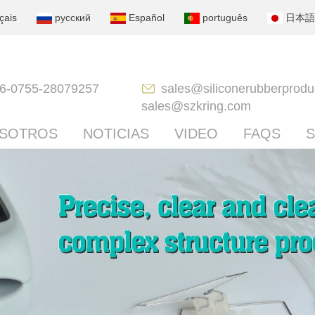
çais
русский
Español
português
日本語
6-0755-28079257
sales@siliconerubberprodu
sales@szkring.com
OSOTROS
NOTICIAS
VIDEO
FAQS
S