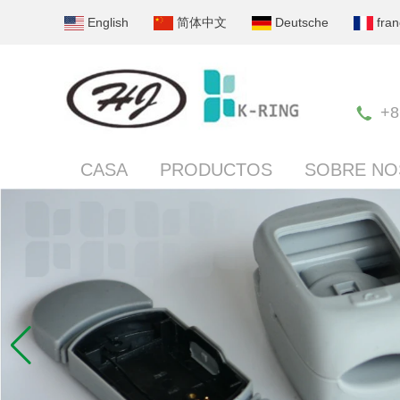
English
简体中文
Deutsche
fran
+8
CASA
PRODUCTOS
SOBRE N