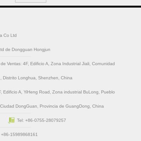
a Co Ltd
 Ltd de Dongguan Hongjun
Ventas: 4F, ​​Edificio A, Zona Industrial Jiali, Comunidad
, Distrito Longhua, Shenzhen, China
, Edificio A, YiHeng Road, Zona industrial BuLong, Pueblo
, Ciudad DongGuan, Provincia de GuangDong, China
Tel: +86-0755-28079257
: +86-15989868161