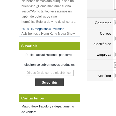
buen vino.¿Cómo mantener el vino
fresco?Por lo tanto, necesitamos un
tapón de botellas de vino
hermético.Botella de vino de silicona ...
Contactos
2018 HK mega show invitation
Asistiremos a Hong Kong Mega Show
Correo
Part 1 el 20-23 de octubre de 2018,
ambos números son 3E-C33,
electrónico
¡esperando su llegada!
Suscribir
Bienvenido a reunirse con nosotros en
Empresa
Reciba actualizaciones por correo
el programa de inicio inspirado,
McCormick Place Chicago Il US
Sellador de vacío de almacenamiento
electrónico sobre nuevos productos
de alimentos
verificar
Buena suerte con tu trabajo a lo largo
del año nuevo.
Shenzhen Kring ha vuelto a abrir en
8 alimentados.2022. Para obtener más
información de negocios, comuníquese
Contáctenos
con Wendy.Correo electrónico:
sales5@kring.com Tel / WhatsApp: +8
Magic Hook Facotory y departamento
...
de ventas: