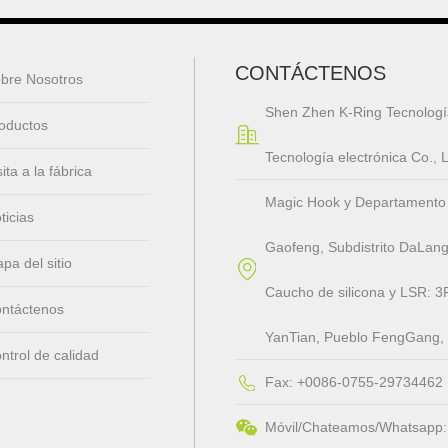
CONTÁCTENOS
bre Nosotros
Shen Zhen K-Ring Tecnologí
oductos
Tecnología electrónica Co.,
sita a la fábrica
Magic Hook y Departamento de 
ticias
Gaofeng, Subdistrito DaLang
pa del sitio
Caucho de silicona y LSR: 3F
ntáctenos
YanTian, ​​Pueblo FengGang
ntrol de calidad
Fax: +0086-0755-29734462
Móvil/Chateamos/Whatsapp