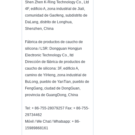
Hot selling products
Shen Zhen K-Ring Technology Co., Ltd
Hot selling products :portable mini
4F, edificio A, zona industrial de Jiali,
vacuum sealer 1) For the vacuum
comunidad de Gaofeng, subdistrito de
sealer, we have two versions, updated
DaLang, distrito de Longhua,
version with theautomatically vacuum
Shenzhen, China
sensor...
K-Ring's booth number N6819 - The
Fábrica de productos de caucho de
Inspired Home Show,McCormick Place,
silicona / LSR: Dongguan Hongjun
Chicago, IL, March 5-7, 20
We are going toattend The Inspired
Electronic Technology Co., ltd
Home Show,McCormick Place,
Dirección de fábrica de productos de
Chicago, IL, March 5-7, 2022,booth
caucho de silicona: 3F, edificio A,
number N6819, welcome to visit
camino de YiHeng, zona industrial de
us. Best Choice To K...
BuLong, pueblo de YanTian, ​​pueblo de
¿Cómo mantener el vino fresco?
FengGang, ciudad de DongGuan,
No bebas demasiado aunque sea un
provincia de GuangDong, China
buen vino.¿Cómo mantener el vino
fresco?Por lo tanto, necesitamos un
Tel: + 86-755-28079257 Fax: + 86-755-
tapón de botellas de vino
29734462
hermético.Botella de vino de silicona ...
Móvil / We Chat / Whatsapp: + 86-
2018 HK mega show invitation
15989868161
Asistiremos a Hong Kong Mega Show