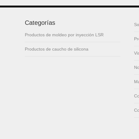
lsr Injection lsr+nylon
Categorías
over-molding respirator
So
Productos de moldeo por inyección LSR
Pr
PC over-molding
Productos de caucho de silicona
keypad
Vi
No
Lsr injection massager
Ma
Co
Wrist band
Co
Baby Spoons Soft
Silicone Baby Spoon
Set for Feeding