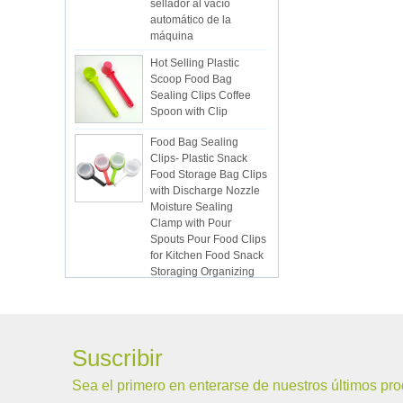
automático de la
máquina
Hot Selling Plastic
Scoop Food Bag
Sealing Clips Coffee
Spoon with Clip
Food Bag Sealing
Clips- Plastic Snack
Food Storage Bag Clips
with Discharge Nozzle
Moisture Sealing
Clamp with Pour
Spouts Pour Food Clips
for Kitchen Food Snack
Storaging Organizing
Vacuum Sealed Bags
Kitchen Food
Packaging Seal Bags
Food Saving Vacuum
Bag Storage
Suscribir
ISR PC sunction cup
Sea el primero en enterarse de nuestros últimos pr